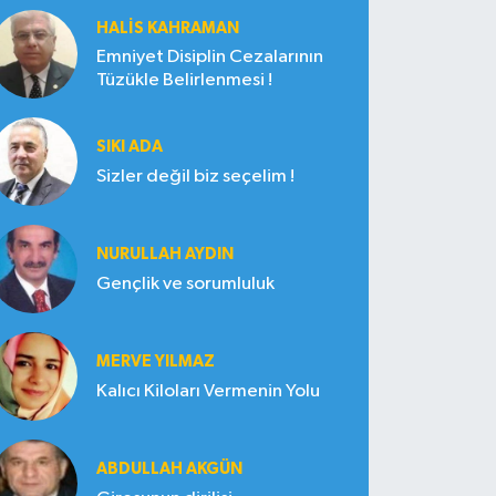
HALIS KAHRAMAN
Emniyet Disiplin Cezalarının
Tüzükle Belirlenmesi !
SIKI ADA
Sizler değil biz seçelim !
NURULLAH AYDIN
Gençlik ve sorumluluk
MERVE YILMAZ
Kalıcı Kiloları Vermenin Yolu
ABDULLAH AKGÜN