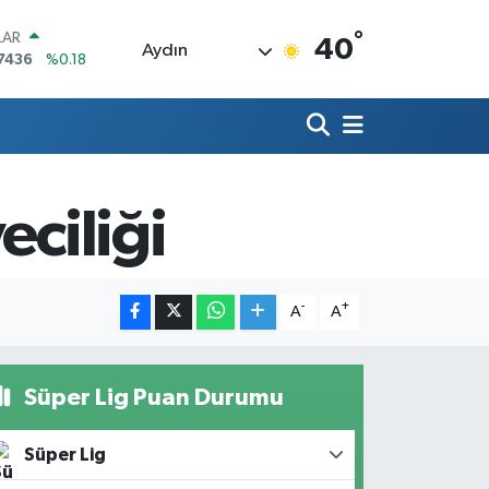
°
LAR
40
Aydın
7436
%0.18
RO
2510
%0.32
RLİN
4811
%0.38
M ALTIN
0.55
%0
eciliği
T100
779
%-14
COIN
840,97
%-0.15
-
+
A
A
Süper Lig Puan Durumu
Süper Lig