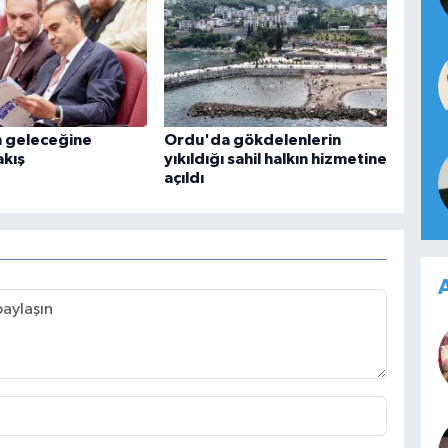
n geleceğine
Ordu'da gökdelenlerin
akış
yıkıldığı sahil halkın hizmetine
açıldı
A