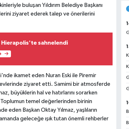
kinleriyle buluşan Yıldırım Belediye Başkanı
rini ziyaret ederek talep ve önerilerini
1
G
i Hierapolis'te sahnelendi
1
e
K
K
'nde ikamet eden Nuran Eski ile Piremir
G
evlerinde ziyaret etti. Samimi bir atmosferde
G
z, büyüklerin hal ve hatırlarını sorarken
. Toplumun temel değerlerinden birinin
1
ade eden Başkan Oktay Yılmaz, yaşlıların
B
 zamanda geleceğe ışık tutan önemli rehberler
B