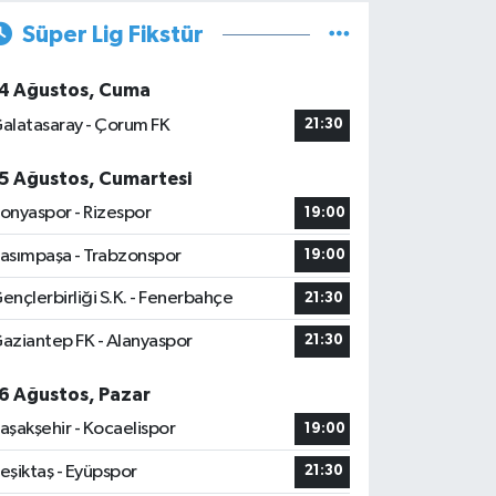
Süper Lig Fikstür
4 Ağustos, Cuma
alatasaray - Çorum FK
21:30
5 Ağustos, Cumartesi
onyaspor - Rizespor
19:00
asımpaşa - Trabzonspor
19:00
ençlerbirliği S.K. - Fenerbahçe
21:30
aziantep FK - Alanyaspor
21:30
6 Ağustos, Pazar
aşakşehir - Kocaelispor
19:00
eşiktaş - Eyüpspor
21:30