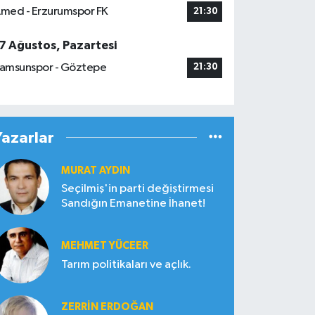
med - Erzurumspor FK
21:30
7 Ağustos, Pazartesi
amsunspor - Göztepe
21:30
Yazarlar
MURAT AYDIN
Seçilmiş'in parti değiştirmesi
Sandığın Emanetine İhanet!
MEHMET YÜCEER
Tarım politikaları ve açlık.
ZERRIN ERDOĞAN