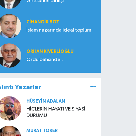
Giresunun dirilişi
CIHANGIR BOZ
İslam nazarında ideal toplum
ORHAN KIVERLIOĞLU
Ordu bahsinde..
lıntı Yazarlar
HÜSEYIN ADALAN
HİÇLERİN HAYATI VE SİYASİ
DURUMU
MURAT TOKER