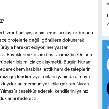
A
1
Z'
S
in hizmet anlayışlarının temelini oluşturduğunu
dece projelerle değil, gönüllere dokunarak
ltürüyle hareket ediyor, her yaştan
z. Büyüklerimiz bizim baş tacımızdır. Onların
crübeleri bizim için çok kıymetli. Bugün Nuran
 ederek hem hasbihal ettik hem de taleplerini
ımızı güçlendirmeye, onların yanında olmaya
duydukları memnuniyeti dile getiren Nuran
Yılmaz'a teşekkür ederek, kendilerini yalnız
klarını ifade etti.