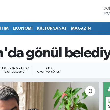
DO
47,
EU
55,
İTİM
EKONOMİ
KÜLTÜR SANAT
MAGAZİN
STE
64,
GRA
666
m'da gönül belediy
BİS
13.
BIT
64.
01.06.2026 - 13:20
2 DK
GÜNCELLEME
OKUNMA SÜRESI