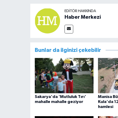
EDITÖR HAKKINDA
Haber Merkezi
Bunlar da ilginizi çekebilir
Sakarya'da 'Mutluluk Tırı'
Manisa Bü
mahalle mahalle geziyor
Kula'da 12
hamlesi