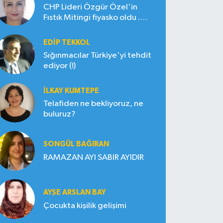
CHP Lideri Özgür Özel'in
Fıstık Mitingi fiyasko oldu .
Çiftçi hayal kırıklığına uğradı
EDIP TEKKOL
Sığınmacılar Türkiye'yi tehdit
ediyor (!)
İLKAY KUMTEPE
Telafiden ne bekliyoruz, ne
buluruz?
SONGÜL BAĞIRAN
RAMAZAN AYI SABIR AYIDIR
AYŞE ARSLAN BAY
Çocukta kişilik gelişimi