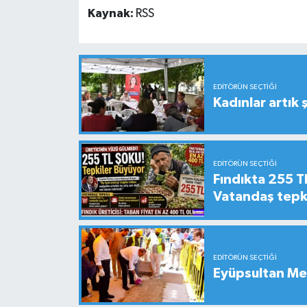
Kaynak:
RSS
EDITÖRÜN SEÇTIĞI
Kadınlar artık 
EDITÖRÜN SEÇTIĞI
Fındıkta 255 TL
Vatandaş tepkil
EDITÖRÜN SEÇTIĞI
Eyüpsultan Me