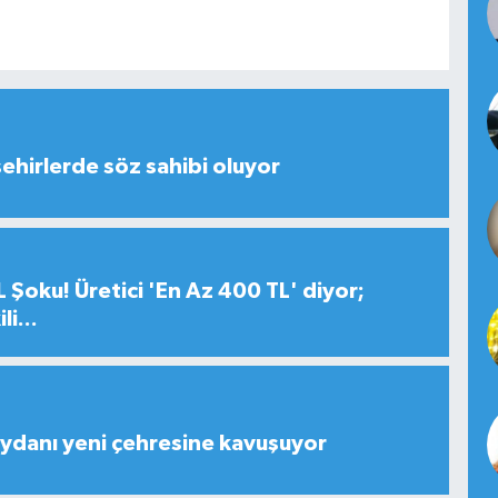
şehirlerde söz sahibi oluyor
 Şoku! Üretici 'En Az 400 TL' diyor;
i...
ydanı yeni çehresine kavuşuyor