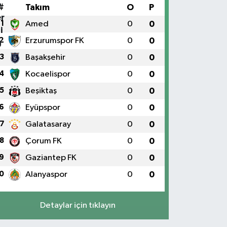
#
Takım
O
P
1
Amed
0
0
2
Erzurumspor FK
0
0
3
Başakşehir
0
0
4
Kocaelispor
0
0
5
Beşiktaş
0
0
6
Eyüpspor
0
0
7
Galatasaray
0
0
8
Çorum FK
0
0
9
Gaziantep FK
0
0
0
Alanyaspor
0
0
Detaylar için tıklayın