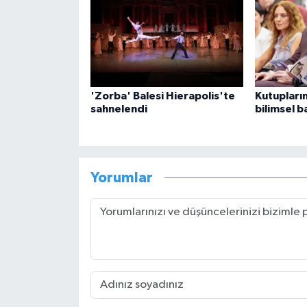
'Zorba' Balesi Hierapolis'te
Kutupları
sahnelendi
bilimsel b
Yorumlar