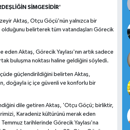
RDEŞLİĞİN SİMGESİDİR'
eyir Aktaş, Otçu Göçü'nün yalnızca bir
ras olduğunu belirterek tüm vatandaşları Görecik
ade eden Aktaş, Görecik Yaylası'nın artık sadece
ortak buluşma noktası haline geldiğini söyledi.
lçüde güçlendirildiğini belirten Aktaş,
n, doğayla iç içe güvenli ve konforlu bir
ndiğini dile getiren Aktaş, 'Otçu Göçü; birliktir,
erimizi, Karadeniz kültürünü merak eden
5 Temmuz tarihlerinde Görecik Yaylası'na