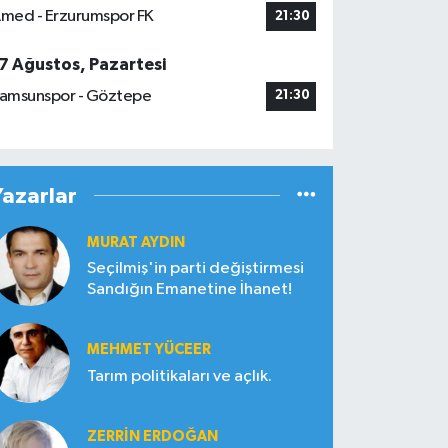
med - Erzurumspor FK
21:30
7 Ağustos, Pazartesi
amsunspor - Göztepe
21:30
Yazarlar
MURAT AYDIN
Seçilmiş'in parti değiştirmesi
Sandığın Emanetine İhanet!
MEHMET YÜCEER
Tarım politikaları ve açlık.
ZERRIN ERDOĞAN