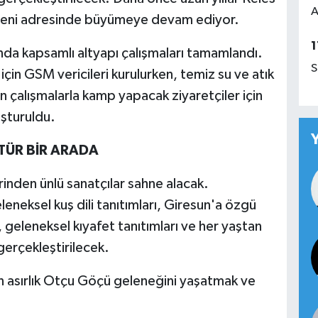
A
yeni adresinde büyümeye devam ediyor.
1
nda kapsamlı altyapı çalışmaları tamamlandı.
S
in GSM vericileri kurulurken, temiz su ve atık
n çalışmalarla kamp yapacak ziyaretçiler için
uşturuldu.
TÜR BİR ARADA
inden ünlü sanatçılar sahne alacak.
neksel kuş dili tanıtımları, Giresun'a özgü
ı, geleneksel kıyafet tanıtımları ve her yaştan
 gerçekleştirilecek.
in asırlık Otçu Göçü geleneğini yaşatmak ve