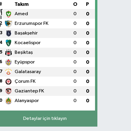
#
Takım
O
P
1
Amed
0
0
2
Erzurumspor FK
0
0
3
Başakşehir
0
0
4
Kocaelispor
0
0
5
Beşiktaş
0
0
6
Eyüpspor
0
0
7
Galatasaray
0
0
8
Çorum FK
0
0
9
Gaziantep FK
0
0
0
Alanyaspor
0
0
Detaylar için tıklayın