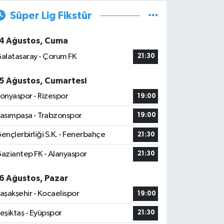
Süper Lig Fikstür
4 Ağustos, Cuma
alatasaray - Çorum FK
21:30
5 Ağustos, Cumartesi
onyaspor - Rizespor
19:00
asımpaşa - Trabzonspor
19:00
ençlerbirliği S.K. - Fenerbahçe
21:30
aziantep FK - Alanyaspor
21:30
6 Ağustos, Pazar
aşakşehir - Kocaelispor
19:00
eşiktaş - Eyüpspor
21:30