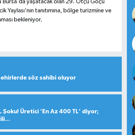
nü Bursa'da yaşatacak olan 29. Otçu Göçü
ik Yaylası'nın tanıtımına, bölge turizmine ve
aması bekleniyor.
şehirlerde söz sahibi oluyor
 Şoku! Üretici 'En Az 400 TL' diyor;
i...