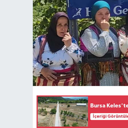
Bursa Keles'te
İçeriği Görüntül