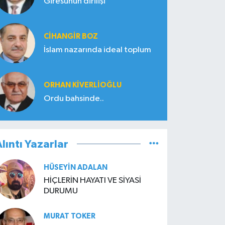
Giresunun dirilişi
CIHANGIR BOZ
İslam nazarında ideal toplum
ORHAN KIVERLIOĞLU
Ordu bahsinde..
lıntı Yazarlar
HÜSEYIN ADALAN
HİÇLERİN HAYATI VE SİYASİ
DURUMU
MURAT TOKER