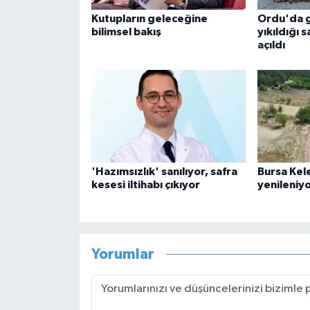
Kutupların geleceğine
Ordu'da g
bilimsel bakış
yıkıldığı 
açıldı
'Hazımsızlık' sanılıyor, safra
Bursa Kel
kesesi iltihabı çıkıyor
yenileniyo
Yorumlar