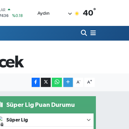
°
LAR
40
Aydın
7436
%0.18
RO
2510
%0.32
RLİN
4811
%0.38
M ALTIN
0.55
%0
ecek
T100
779
%-14
COIN
840,97
%-0.15
-
+
A
A
Süper Lig Puan Durumu
Süper Lig