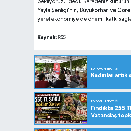
bekliyoruz.' dedi. Karadeniz kültürü
Yayla Şenliği'nin, Büyükorhan ve Görec
yerel ekonomiye de önemli katkı sağl
Kaynak:
RSS
EDITÖRÜN SEÇTIĞI
Kadınlar artık 
EDITÖRÜN SEÇTIĞI
Fındıkta 255 TL
Vatandaş tepkil