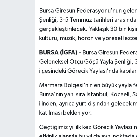
Bursa Giresun Federasyonu'nun gelene
Şenliği, 3-5 Temmuz tarihleri arasınd
gerçekleştirilecek. Yaklaşık 30 bin kiş
kültürü, müzik, horon ve yöresel lezz
BURSA (İGFA) -
Bursa Giresun Federa
Geleneksel Otçu Göçü Yayla Şenliği, 
ilçesindeki Görecik Yaylası'nda kapıları
Marmara Bölgesi'nin en büyük yayla fe
Bursa'nın yanı sıra İstanbul, Kocaeli, S
ilinden, ayrıca yurt dışından gelecek mis
katılması bekleniyor.
Geçtiğimiz yıl ilk kez Görecik Yaylası
etkinlik alanıyla bu yıl da aynı noktad