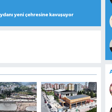
ydanı yeni çehresine kavuşuyor
A