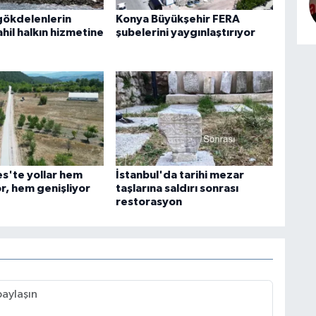
ökdelenlerin
Konya Büyükşehir FERA
sahil halkın hizmetine
şubelerini yaygınlaştırıyor
es'te yollar hem
İstanbul'da tarihi mezar
r, hem genişliyor
taşlarına saldırı sonrası
restorasyon