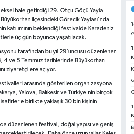
ksel hale getirdiği 29. Otçu Göçü Yayla
a Büyükorhan ilçesindeki Görecik Yaylası'nda
1
inin katılımının beklendiği festivalde Karadeniz
G
etlerle üç gün boyunca yaşatılacak.
1
syonu tarafından bu yıl 29'uncusu düzenlenen
K
3, 4 ve 5 Temmuz tarihlerinde Büyükorhan
nı ziyaretçilere açıyor.
K
G
stivalleri arasında gösterilen organizasyona
akarya, Yalova, Balıkesir ve Türkiye'nin birçok
G
afirlerle birlikte yaklaşık 30 bin kişinin
1
B
'nda düzenlenen festival, doğal yapısı ve geniş
B
a gerçekleştirilecek. Daha önce uzun yıllar Keles