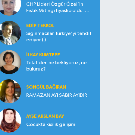
CHP Lideri Özgür Özel'in
Fıstık Mitingi fiyasko oldu .
Çiftçi hayal kırıklığına uğradı
EDIP TEKKOL
Sığınmacılar Türkiye'yi tehdit
ediyor (!)
İLKAY KUMTEPE
Telafiden ne bekliyoruz, ne
buluruz?
SONGÜL BAĞIRAN
RAMAZAN AYI SABIR AYIDIR
AYŞE ARSLAN BAY
Çocukta kişilik gelişimi