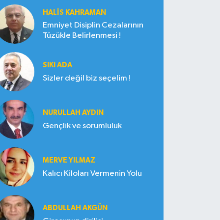
HALIS KAHRAMAN
Emniyet Disiplin Cezalarının
Tüzükle Belirlenmesi !
SIKI ADA
Sizler değil biz seçelim !
NURULLAH AYDIN
Gençlik ve sorumluluk
MERVE YILMAZ
Kalıcı Kiloları Vermenin Yolu
ABDULLAH AKGÜN