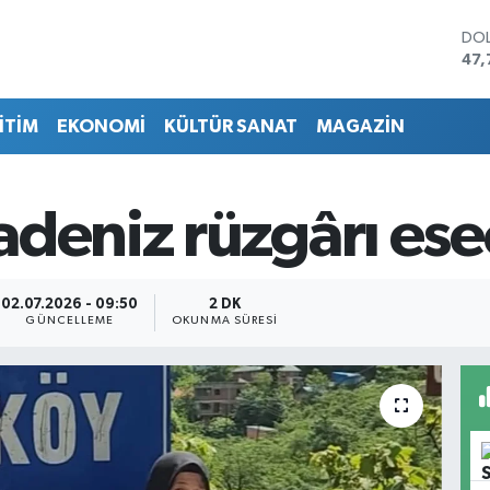
DO
47,
EU
55,
İTİM
EKONOMİ
KÜLTÜR SANAT
MAGAZİN
STE
64,
GRA
666
adeniz rüzgârı es
BİS
13.
BIT
64.
02.07.2026 - 09:50
2 DK
GÜNCELLEME
OKUNMA SÜRESI