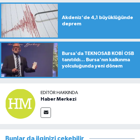
Akdeniz'de 4,1 büyüklüğünde
deprem
Bursa'da TEKNOSAB KOBİ OSB
tanıtıldı... Bursa'nın kalkınma
yolculuğunda yeni dönem
EDITÖR HAKKINDA
Haber Merkezi
Bunlar da ilginizi çekebilir