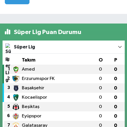
Süper Lig Puan Durumu
Süper Lig
#
Takım
O
P
1
Amed
0
0
2
Erzurumspor FK
0
0
3
Başakşehir
0
0
4
Kocaelispor
0
0
5
Beşiktaş
0
0
6
Eyüpspor
0
0
7
Galatasaray
0
0