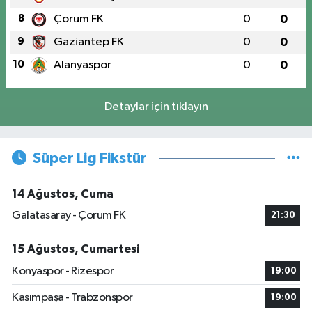
8
Çorum FK
0
0
9
Gaziantep FK
0
0
10
Alanyaspor
0
0
Detaylar için tıklayın
Süper Lig Fikstür
14 Ağustos, Cuma
Galatasaray - Çorum FK
21:30
15 Ağustos, Cumartesi
Konyaspor - Rizespor
19:00
Kasımpaşa - Trabzonspor
19:00