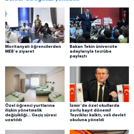
Moritanyalı öğrencilerden
Bakan Tekin üniversite
MEB'e ziyaret
adaylarıyla tecrübe
paylaştı
Özel öğrenci yurtlarına
İzmir'de özel okullarda
ilişkin yönetmelik
zorlu kayıt dönemi!
değişikliği... Geçiş süresi
Teşvikler kalktı, veli devlet
uzatıldı
okuluna yöneldi