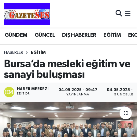
GÜNDEM
GÜNCEL
DIŞ HABERLER
EĞİTİM
EK
HABERLER
EĞİTİM
Bursa’da mesleki eğitim ve
sanayi buluşması
HABER MERKEZI
04.05.2025 - 09:47
04.05.2025 - 
EDITÖR
YAYINLANMA
GÜNCELLEM