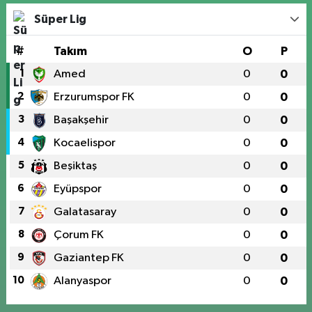
Süper Lig
#
Takım
O
P
1
Amed
0
0
2
Erzurumspor FK
0
0
3
Başakşehir
0
0
4
Kocaelispor
0
0
5
Beşiktaş
0
0
6
Eyüpspor
0
0
7
Galatasaray
0
0
8
Çorum FK
0
0
9
Gaziantep FK
0
0
10
Alanyaspor
0
0