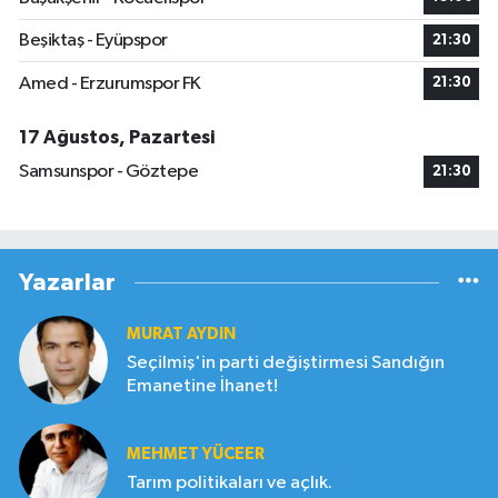
Beşiktaş - Eyüpspor
21:30
Amed - Erzurumspor FK
21:30
17 Ağustos, Pazartesi
Samsunspor - Göztepe
21:30
Yazarlar
MURAT AYDIN
Seçilmiş'in parti değiştirmesi Sandığın
Emanetine İhanet!
MEHMET YÜCEER
Tarım politikaları ve açlık.