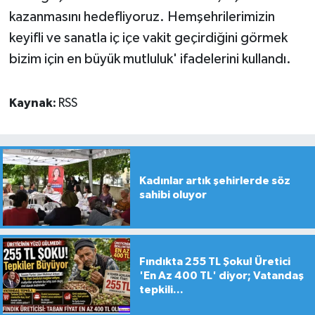
kazanmasını hedefliyoruz. Hemşehrilerimizin
keyifli ve sanatla iç içe vakit geçirdiğini görmek
bizim için en büyük mutluluk' ifadelerini kullandı.
Kaynak:
RSS
Kadınlar artık şehirlerde söz
sahibi oluyor
Fındıkta 255 TL Şoku! Üretici
'En Az 400 TL' diyor; Vatandaş
tepkili...