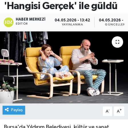
'Hangisi Gerçek' ile güldü
HABER MERKEZI
04.05.2026 - 13:42
04.05.2026 - 1
EDITÖR
YAYINLANMA
GÜNCELLEM
Paylaş
-
+
A
A
Bursa'da Yıldırım Belediyesi, kültür ve sanat