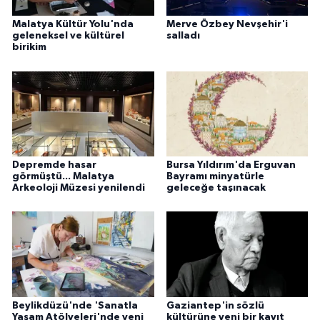
Malatya Kültür Yolu'nda
Merve Özbey Nevşehir'i
geleneksel ve kültürel
salladı
birikim
Depremde hasar
Bursa Yıldırım'da Erguvan
görmüştü... Malatya
Bayramı minyatürle
Arkeoloji Müzesi yenilendi
geleceğe taşınacak
Beylikdüzü'nde 'Sanatla
Gaziantep'in sözlü
Yaşam Atölyeleri'nde yeni
kültürüne yeni bir kayıt