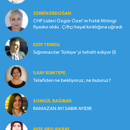
ZERRIN ERDOĞAN
CHP Lideri Özgür Özel'in Fıstık Mitingi
fiyasko oldu . Çiftçi hayal kırıklığına uğradı
EDIP TEKKOL
Sığınmacılar Türkiye'yi tehdit ediyor (!)
İLKAY KUMTEPE
Telafiden ne bekliyoruz, ne buluruz?
SONGÜL BAĞIRAN
RAMAZAN AYI SABIR AYIDIR
AYŞE ARSLAN BAY