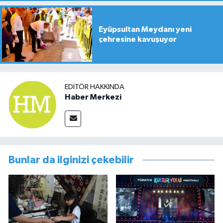
Eyüpsultan Meydanı yeni
çehresine kavuşuyor
EDITÖR HAKKINDA
Haber Merkezi
Bunlar da ilginizi çekebilir