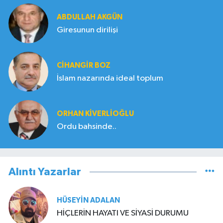
ABDULLAH AKGÜN
Giresunun dirilişi
CIHANGIR BOZ
İslam nazarında ideal toplum
ORHAN KIVERLIOĞLU
Ordu bahsinde..
Alıntı Yazarlar
HÜSEYIN ADALAN
HİÇLERİN HAYATI VE SİYASİ DURUMU