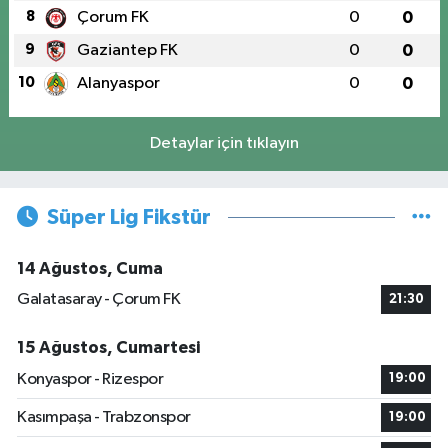
8
Çorum FK
0
0
9
Gaziantep FK
0
0
10
Alanyaspor
0
0
Detaylar için tıklayın
Süper Lig Fikstür
14 Ağustos, Cuma
Galatasaray - Çorum FK
21:30
15 Ağustos, Cumartesi
Konyaspor - Rizespor
19:00
Kasımpaşa - Trabzonspor
19:00