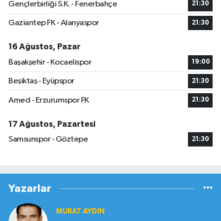
Gençlerbirliği S.K. - Fenerbahçe
21:30
Gaziantep FK - Alanyaspor
21:30
16 Ağustos, Pazar
Başakşehir - Kocaelispor
19:00
Beşiktaş - Eyüpspor
21:30
Amed - Erzurumspor FK
21:30
17 Ağustos, Pazartesi
Samsunspor - Göztepe
21:30
Yazarlar
MURAT AYDIN