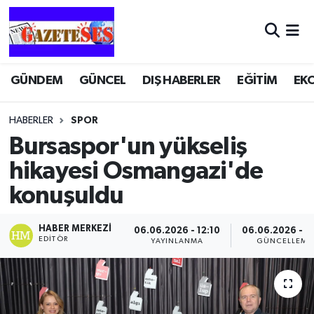
GÜNDEM
GÜNCEL
DIŞ HABERLER
EĞİTİM
EK
HABERLER
SPOR
Bursaspor'un yükseliş
hikayesi Osmangazi'de
konuşuldu
HABER MERKEZI
06.06.2026 - 12:10
06.06.2026 - 12
EDITÖR
YAYINLANMA
GÜNCELLEME