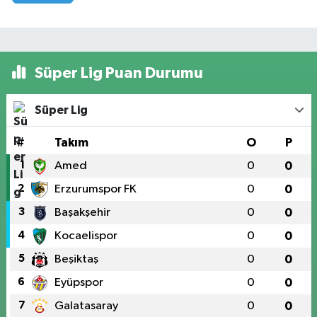
Süper Lig Puan Durumu
Süper Lig
#
Takım
O
P
1
Amed
0
0
2
Erzurumspor FK
0
0
3
Başakşehir
0
0
4
Kocaelispor
0
0
5
Beşiktaş
0
0
6
Eyüpspor
0
0
7
Galatasaray
0
0