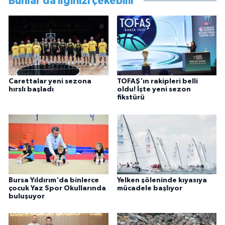
Bunlar da ilginizi çekebilir
Carettalar yeni sezona
TOFAŞ'ın rakipleri belli
hırslı başladı
oldu! İşte yeni sezon
fikstürü
Bursa Yıldırım'da binlerce
Yelken şöleninde kıyasıya
çocuk Yaz Spor Okullarında
mücadele başlıyor
buluşuyor