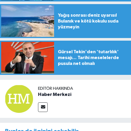
Yağış sonrası deniz uyarısı!
Bulanık ve kötü kokulu suda
yüzmeyin
Gürsel Tekin'den 'tutarlılık'
mesajı... Tarihi meselelerde
pusula net olmalı
EDITÖR HAKKINDA
Haber Merkezi