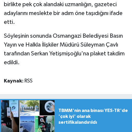
birlikte pek çok alandaki uzmanlığın, gazeteci
adaylarını meslekte bir adım öne taşıdığını ifade
etti.
Söyleşinin sonunda Osmangazi Belediyesi Basın
Yayın ve Halkla İlişkiler Müdürü Süleyman Çavlı
tarafından Serkan Yetişmişoğlu'na plaket takdim
edildi.
Kaynak:
RSS
TBMM'nin ana binası YES-TR'de
'çok iyi' olarak
sertifikalandırıldı