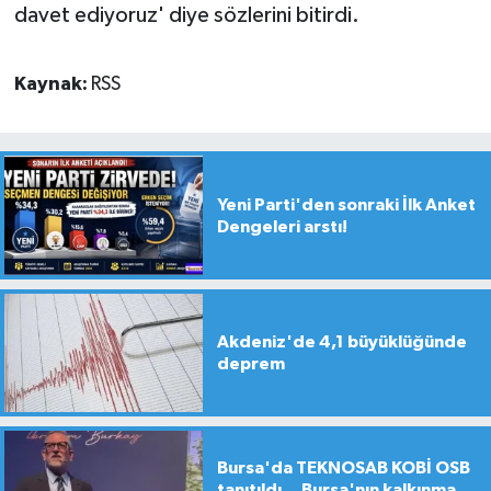
davet ediyoruz' diye sözlerini bitirdi.
Kaynak:
RSS
Yeni Parti'den sonraki İlk Anket
Dengeleri arstı!
Akdeniz'de 4,1 büyüklüğünde
deprem
Bursa'da TEKNOSAB KOBİ OSB
tanıtıldı... Bursa'nın kalkınma