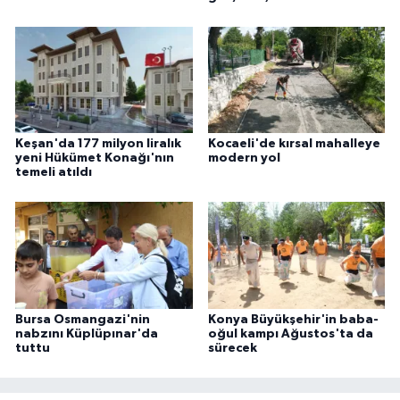
Keşan'da 177 milyon liralık
Kocaeli'de kırsal mahalleye
yeni Hükümet Konağı'nın
modern yol
temeli atıldı
Bursa Osmangazi'nin
Konya Büyükşehir'in baba-
nabzını Küplüpınar'da
oğul kampı Ağustos'ta da
tuttu
sürecek