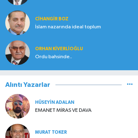
CIHANGIR BOZ
İslam nazarında ideal toplum
ORHAN KIVERLIOĞLU
Ordu bahsinde..
Alıntı Yazarlar
HÜSEYIN ADALAN
EMANET MİRAS VE DAVA
MURAT TOKER