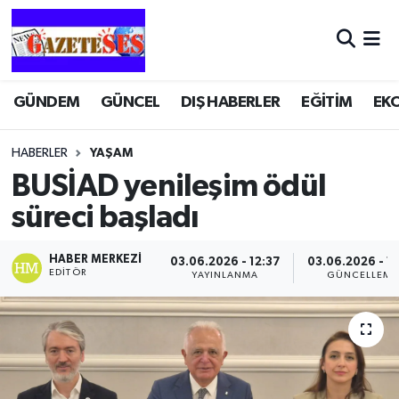
GÜNDEM
GÜNCEL
DIŞ HABERLER
EĞİTİM
EK
HABERLER
YAŞAM
BUSİAD yenileşim ödül
süreci başladı
HABER MERKEZI
03.06.2026 - 12:37
03.06.2026 - 1
EDITÖR
YAYINLANMA
GÜNCELLEME