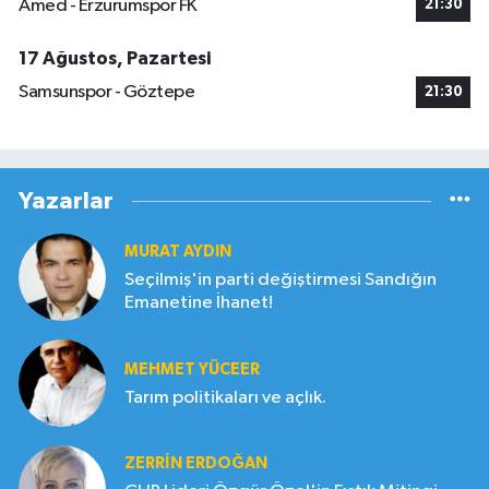
Amed - Erzurumspor FK
21:30
17 Ağustos, Pazartesi
Samsunspor - Göztepe
21:30
Yazarlar
MURAT AYDIN
Seçilmiş'in parti değiştirmesi Sandığın
Emanetine İhanet!
MEHMET YÜCEER
Tarım politikaları ve açlık.
ZERRIN ERDOĞAN