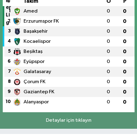
#
Takım
O
P
1
Amed
0
0
2
Erzurumspor FK
0
0
3
Başakşehir
0
0
4
Kocaelispor
0
0
5
Beşiktaş
0
0
6
Eyüpspor
0
0
7
Galatasaray
0
0
8
Çorum FK
0
0
9
Gaziantep FK
0
0
10
Alanyaspor
0
0
Detaylar için tıklayın