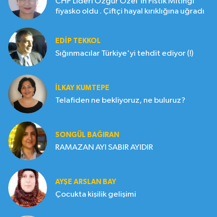
CHP Lideri Özgür Özel'in Fıstık Mitingi
fiyasko oldu . Çiftçi hayal kırıklığına uğradı
EDIP TEKKOL
Sığınmacılar Türkiye'yi tehdit ediyor (!)
İLKAY KUMTEPE
Telafiden ne bekliyoruz, ne buluruz?
SONGÜL BAĞIRAN
RAMAZAN AYI SABIR AYIDIR
AYŞE ARSLAN BAY
Çocukta kişilik gelişimi