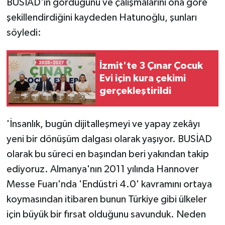
BUSİAD'ın gördüğünü ve çalışmalarını ona göre
şekillendirdiğini kaydeden Hatunoğlu, şunları
söyledi:
İzmit'te 3 Çınar Çocuk
Evi için kura çekimi
gerçekleştirildi
'İnsanlık, bugün dijitalleşmeyi ve yapay zekâyı
yeni bir dönüşüm dalgası olarak yaşıyor. BUSİAD
olarak bu süreci en başından beri yakından takip
ediyoruz. Almanya'nın 2011 yılında Hannover
Messe Fuarı'nda 'Endüstri 4.0' kavramını ortaya
koymasından itibaren bunun Türkiye gibi ülkeler
için büyük bir fırsat olduğunu savunduk. Neden