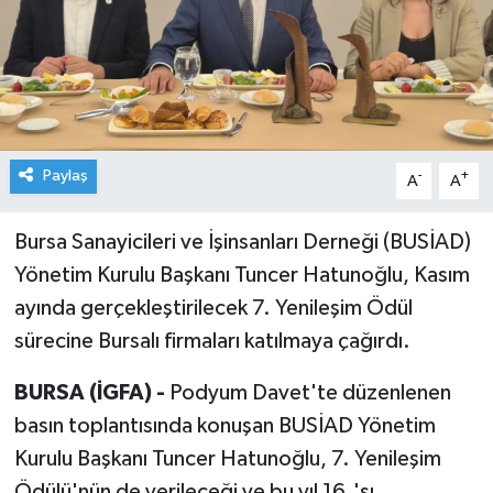
Paylaş
-
+
A
A
Bursa Sanayicileri ve İşinsanları Derneği (BUSİAD)
Yönetim Kurulu Başkanı Tuncer Hatunoğlu, Kasım
ayında gerçekleştirilecek 7. Yenileşim Ödül
sürecine Bursalı firmaları katılmaya çağırdı.
BURSA (İGFA) -
Podyum Davet'te düzenlenen
basın toplantısında konuşan BUSİAD Yönetim
Kurulu Başkanı Tuncer Hatunoğlu, 7. Yenileşim
Ödülü'nün de verileceği ve bu yıl 16.'sı