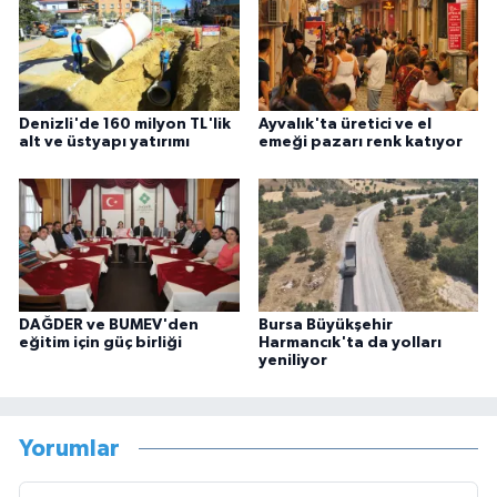
Denizli'de 160 milyon TL'lik
Ayvalık'ta üretici ve el
alt ve üstyapı yatırımı
emeği pazarı renk katıyor
DAĞDER ve BUMEV'den
Bursa Büyükşehir
eğitim için güç birliği
Harmancık'ta da yolları
yeniliyor
Yorumlar