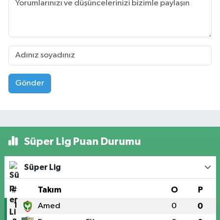
Gönder
Süper Lig Puan Durumu
Süper Lig
#
Takım
O
P
1
Amed
0
0