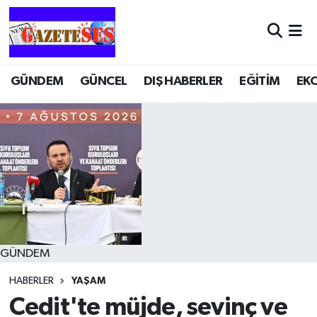
GÜNDEM
GÜNCEL
DIŞ HABERLER
EĞİTİM
EK
GÜNDEM
HABERLER
YAŞAM
Cedit'te müjde, sevinç ve