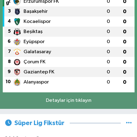
2
Erzurumspor FK
0
0
3
Başakşehir
0
0
4
Kocaelispor
0
0
5
Beşiktaş
0
0
6
Eyüpspor
0
0
7
Galatasaray
0
0
8
Çorum FK
0
0
9
Gaziantep FK
0
0
10
Alanyaspor
0
0
Detaylar için tıklayın
Süper Lig Fikstür