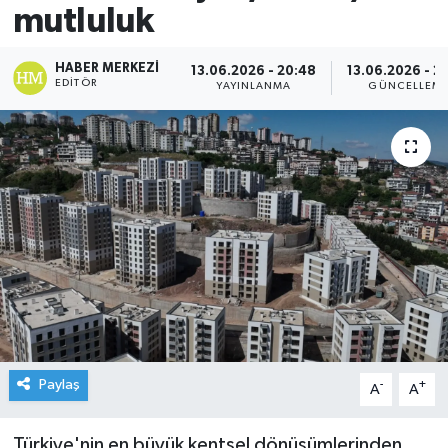
mutluluk
HABER MERKEZI
13.06.2026 - 20:48
13.06.2026 - 2
EDITÖR
YAYINLANMA
GÜNCELLEM
Paylaş
-
+
A
A
Türkiye'nin en büyük kentsel dönüşümlerinden