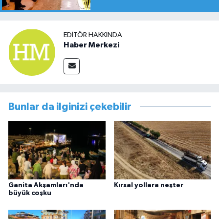
EDITÖR HAKKINDA
Haber Merkezi
Bunlar da ilginizi çekebilir
Ganita Akşamları'nda
Kırsal yollara neşter
büyük coşku