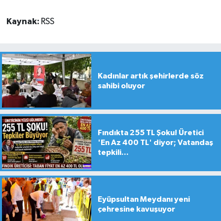
Kaynak:
RSS
Kadınlar artık şehirlerde söz
sahibi oluyor
Fındıkta 255 TL Şoku! Üretici
'En Az 400 TL' diyor; Vatandaş
tepkili...
Eyüpsultan Meydanı yeni
çehresine kavuşuyor