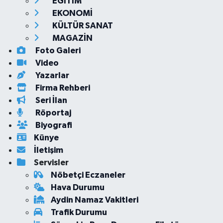
EĞİTİM
EKONOMİ
KÜLTÜR SANAT
MAGAZİN
Foto Galeri
Video
Yazarlar
Firma Rehberi
Seri İlan
Röportaj
Biyografi
Künye
İletişim
Servisler
Nöbetçi Eczaneler
Hava Durumu
Aydin Namaz Vakitleri
Trafik Durumu