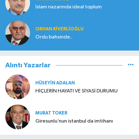
İslam nazarında ideal toplum
ORHAN KIVERLIOĞLU
Ordu bahsinde..
Alıntı Yazarlar
HÜSEYIN ADALAN
HİÇLERİN HAYATI VE SİYASİ DURUMU
MURAT TOKER
Giresunlu’nun istanbul da imtihanı