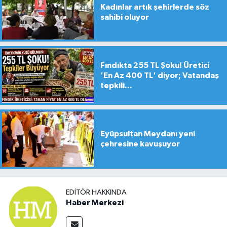
Kadınlar artık şehirlerde söz
sahibi oluyor
Fındıkta 255 TL Şoku! Üretici
'En Az 400 TL' diyor; Vatandaş
tepkili...
Eyüpsultan Meydanı yeni
çehresine kavuşuyor
EDITÖR HAKKINDA
Haber Merkezi