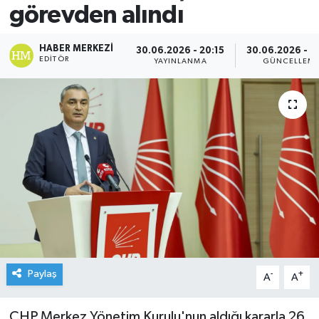
görevden alındı
HABER MERKEZI
30.06.2026 - 20:15
30.06.2026 - 2
EDITÖR
YAYINLANMA
GÜNCELLEM
Paylaş
-
+
A
A
CHP Merkez Yönetim Kurulu'nun aldığı kararla 26