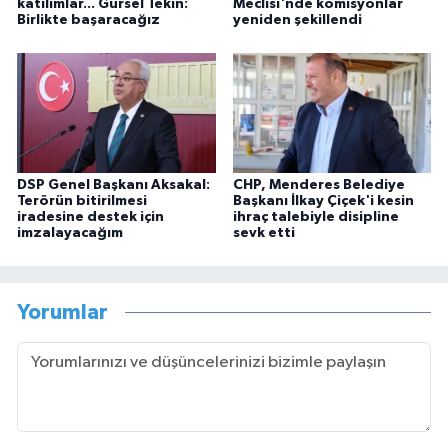
katılımlar... Gürsel Tekin:
Meclisi'nde komisyonlar
Birlikte başaracağız
yeniden şekillendi
DSP Genel Başkanı Aksakal:
CHP, Menderes Belediye
Terörün bitirilmesi
Başkanı İlkay Çiçek'i kesin
iradesine destek için
ihraç talebiyle disipline
imzalayacağım
sevk etti
Yorumlar