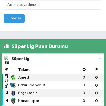
Gönder
Süper Lig Puan Durumu
Süper Lig
#
Takım
O
P
1
Amed
0
0
2
Erzurumspor FK
0
0
3
Başakşehir
0
0
4
Kocaelispor
0
0