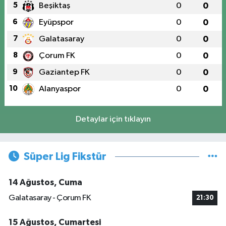
5
Beşiktaş
0
0
6
Eyüpspor
0
0
7
Galatasaray
0
0
8
Çorum FK
0
0
9
Gaziantep FK
0
0
10
Alanyaspor
0
0
Detaylar için tıklayın
Süper Lig Fikstür
14 Ağustos, Cuma
Galatasaray - Çorum FK
21:30
15 Ağustos, Cumartesi