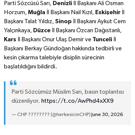
Parti Sözcüsü Sarı,
Denizli
İl Başkanı Ali Osman
Horzum,
Muğla
İl Başkanı Nail Kızıl,
Eskişehir
İl
Başkanı Talat Yıldız,
Sinop
İl Başkanı Aykut Cem
Yalçınkaya,
Düzce
İl Başkanı Özcan Dağıstanlı,
Kars
İl Başkanı Onur Ulaş Demir ve
Tunceli
İl
Başkanı Berkay Gündoğan hakkında tedbirli ve
kesin çıkarma talebiyle disiplin sürecinin
başlatıldığını bildirdi.
Parti Sözcümüz Müslim Sarı, basın toplantısı
düzenliyor.
https://t.co/AwPhd4xXX9
— CHP ???????? (@herkesicinCHP)
June 30, 2026