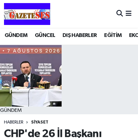
GÜNDEM
GÜNCEL
DIŞ HABERLER
EĞİTİM
EK
GÜNDEM
HABERLER
SİYASET
CHP'de 26 İl Başkanı