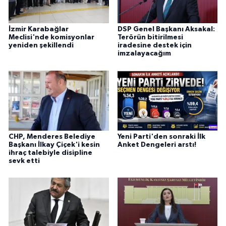
İzmir Karabağlar
DSP Genel Başkanı Aksakal:
Meclisi'nde komisyonlar
Terörün bitirilmesi
yeniden şekillendi
iradesine destek için
imzalayacağım
CHP, Menderes Belediye
Yeni Parti'den sonraki İlk
Başkanı İlkay Çiçek'i kesin
Anket Dengeleri arstı!
ihraç talebiyle disipline
sevk etti