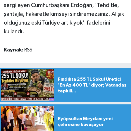
sergileyen Cumhurbaşkanı Erdoğan, 'Tehditle,
şantajla, hakaretle kimseyi sindiremezsiniz. Alışık
olduğunuz eski Türkiye artık yok' ifadelerini
kullandı.
Kaynak:
RSS
Fındıkta 255 TL Şoku! Üretici
'En Az 400 TL' diyor; Vatandaş
tepkili...
Eyüpsultan Meydanı yeni
çehresine kavuşuyor