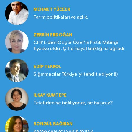
MEHMET YÜCEER
Tarım politikaları ve açlık.
ZERRIN ERDOĞAN
CHP Lideri Özgür Özel'in Fıstık Mitingi
fiyasko oldu . Çiftçi hayal kırıklığına uğradı
EDIP TEKKOL
Sığınmacılar Türkiye'yi tehdit ediyor (!)
İLKAY KUMTEPE
Telafiden ne bekliyoruz, ne buluruz?
SONGÜL BAĞIRAN
RAMAZAN AYI SABIR AYIDIR