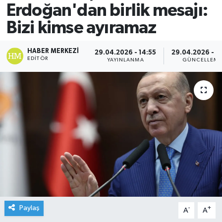
Erdoğan'dan birlik mesajı:
Bizi kimse ayıramaz
HABER MERKEZI
29.04.2026 - 14:55
29.04.2026 - 1
EDITÖR
YAYINLANMA
GÜNCELLEM
Paylaş
-
+
A
A