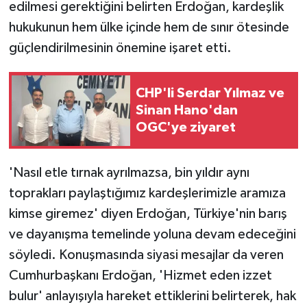
edilmesi gerektiğini belirten Erdoğan, kardeşlik
hukukunun hem ülke içinde hem de sınır ötesinde
güçlendirilmesinin önemine işaret etti.
CHP'li Serdar Yılmaz ve
Sinan Hano'dan
OGC'ye ziyaret
'Nasıl etle tırnak ayrılmazsa, bin yıldır aynı
toprakları paylaştığımız kardeşlerimizle aramıza
kimse giremez' diyen Erdoğan, Türkiye'nin barış
ve dayanışma temelinde yoluna devam edeceğini
söyledi. Konuşmasında siyasi mesajlar da veren
Cumhurbaşkanı Erdoğan, 'Hizmet eden izzet
bulur' anlayışıyla hareket ettiklerini belirterek, hak