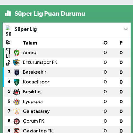
Süper Lig Puan Durumu
Süper Lig
#
Takım
O
P
1
Amed
0
0
2
Erzurumspor FK
0
0
3
Başakşehir
0
0
4
Kocaelispor
0
0
5
Beşiktaş
0
0
6
Eyüpspor
0
0
7
Galatasaray
0
0
8
Çorum FK
0
0
9
Gaziantep FK
0
0