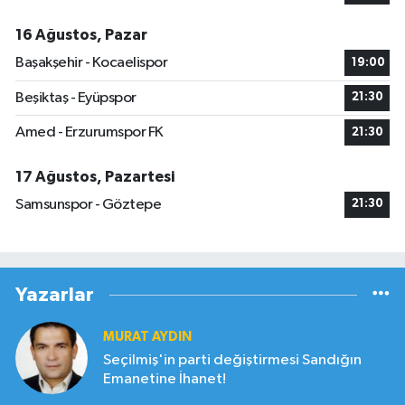
16 Ağustos, Pazar
Başakşehir - Kocaelispor
19:00
Beşiktaş - Eyüpspor
21:30
Amed - Erzurumspor FK
21:30
17 Ağustos, Pazartesi
Samsunspor - Göztepe
21:30
Yazarlar
MURAT AYDIN
Seçilmiş'in parti değiştirmesi Sandığın
Emanetine İhanet!