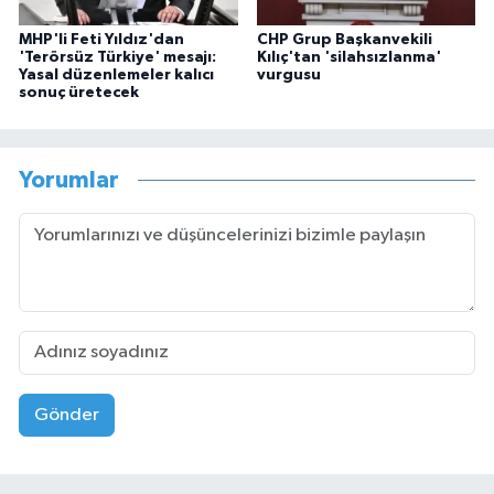
MHP'li Feti Yıldız'dan
CHP Grup Başkanvekili
'Terörsüz Türkiye' mesajı:
Kılıç'tan 'silahsızlanma'
Yasal düzenlemeler kalıcı
vurgusu
sonuç üretecek
Yorumlar
Gönder