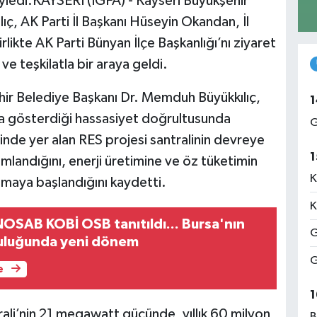
öyledi.KAYSERİ (İGFA) - Kayseri Büyükşehir
ç, AK Parti İl Başkanı Hüseyin Okandan, İl
rlikte AK Parti Bünyan İlçe Başkanlığı’nı ziyaret
ve teşkilatla bir araya geldi.
hir Belediye Başkanı Dr. Memduh Büyükkılıç,
1
da gösterdiği hassasiyet doğrultusunda
G
isinde yer alan RES projesi santralinin devreye
1
mlandığını, enerji üretimine ve öz tüketimin
K
şmaya başlandığını kaydetti.
K
OSAB KOBİ OSB tanıtıldı... Bursa'nın
G
culuğunda yeni dönem
G
e
1
rali’nin 21 megawatt gücünde, yıllık 60 milyon
B