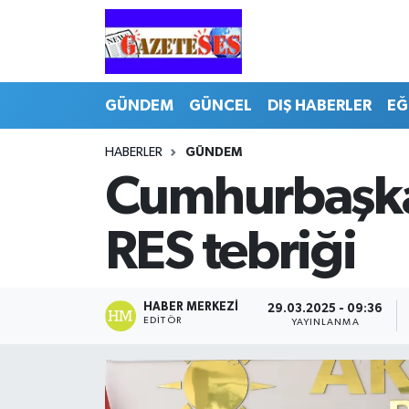
GÜNDEM
GÜNCEL
DIŞ HABERLER
EĞ
HABERLER
GÜNDEM
Cumhurbaşka
RES tebriği
HABER MERKEZI
29.03.2025 - 09:36
EDITÖR
YAYINLANMA