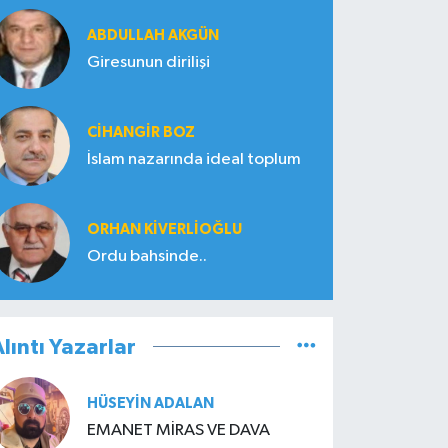
ABDULLAH AKGÜN
Giresunun dirilişi
CIHANGIR BOZ
İslam nazarında ideal toplum
ORHAN KIVERLIOĞLU
Ordu bahsinde..
lıntı Yazarlar
HÜSEYIN ADALAN
EMANET MİRAS VE DAVA