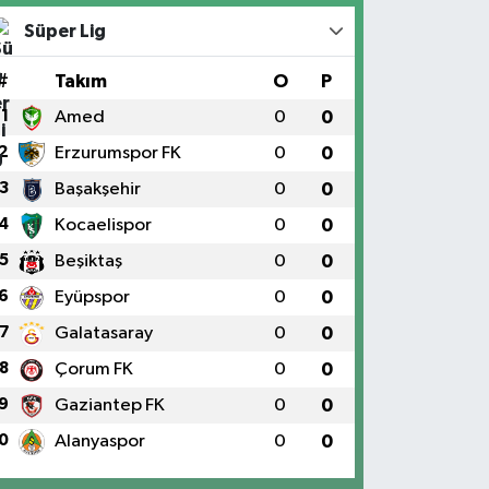
Süper Lig
#
Takım
O
P
1
Amed
0
0
2
Erzurumspor FK
0
0
3
Başakşehir
0
0
4
Kocaelispor
0
0
5
Beşiktaş
0
0
6
Eyüpspor
0
0
7
Galatasaray
0
0
8
Çorum FK
0
0
9
Gaziantep FK
0
0
0
Alanyaspor
0
0