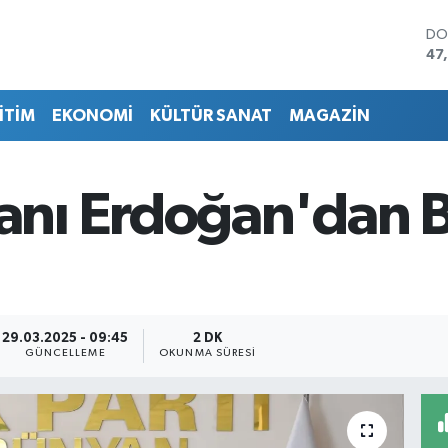
DO
47
EU
55
İTİM
EKONOMİ
KÜLTÜR SANAT
MAGAZİN
ST
64
GR
65
nı Erdoğan'dan B
Bİ
13
BI
64
29.03.2025 - 09:45
2 DK
GÜNCELLEME
OKUNMA SÜRESI