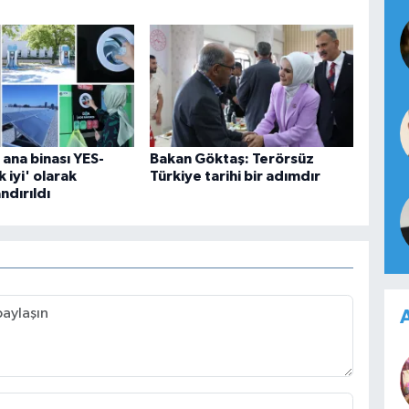
ana binası YES-
Bakan Göktaş: Terörsüz
 iyi' olarak
Türkiye tarihi bir adımdır
ndırıldı
A