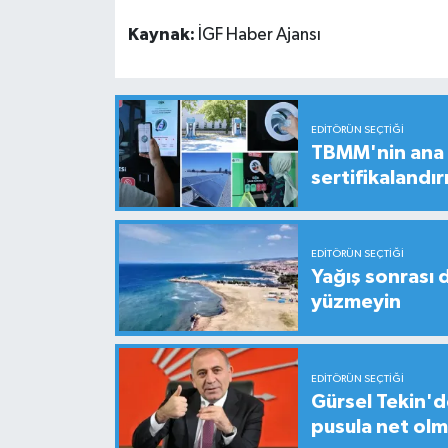
Kaynak:
İGF Haber Ajansı
EDITÖRÜN SEÇTIĞI
TBMM'nin ana b
sertifikalandırı
EDITÖRÜN SEÇTIĞI
Yağış sonrası 
yüzmeyin
EDITÖRÜN SEÇTIĞI
Gürsel Tekin'de
pusula net olm