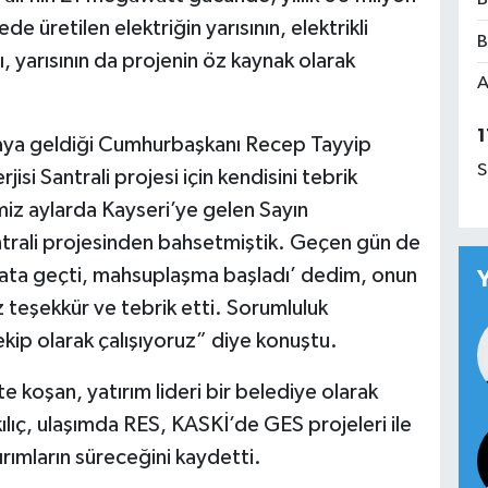
de üretilen elektriğin yarısının, elektrikli
B
, yarısının da projenin öz kaynak olarak
A
1
raya geldiği Cumhurbaşkanı Recep Tayyip
S
i Santrali projesi için kendisini tebrik
miz aylarda Kayseri’ye gelen Sayın
trali projesinden bahsetmiştik. Geçen gün de
ta geçti, mahsuplaşma başladı’ dedim, onun
 teşekkür ve tebrik etti. Sorumluluk
kip olarak çalışıyoruz” diye konuştu.
 koşan, yatırım lideri bir belediye olarak
ılıç, ulaşımda RES, KASKİ’de GES projeleri ile
ırımların süreceğini kaydetti.