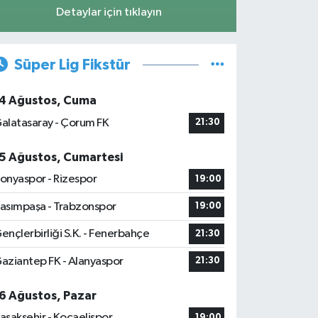
Detaylar için tıklayın
Süper Lig Fikstür
4 Ağustos, Cuma
alatasaray - Çorum FK
21:30
5 Ağustos, Cumartesi
onyaspor - Rizespor
19:00
asımpaşa - Trabzonspor
19:00
ençlerbirliği S.K. - Fenerbahçe
21:30
aziantep FK - Alanyaspor
21:30
6 Ağustos, Pazar
aşakşehir - Kocaelispor
19:00