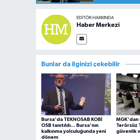
EDITÖR HAKKINDA
Haber Merkezi
Bunlar da ilginizi çekebilir
Bursa'da TEKNOSAB KOBİ
MGK'dan 8
OSB tanıtıldı... Bursa'nın
Terörsüz 
kalkınma yolculuğunda yeni
güvenlik 
dönem