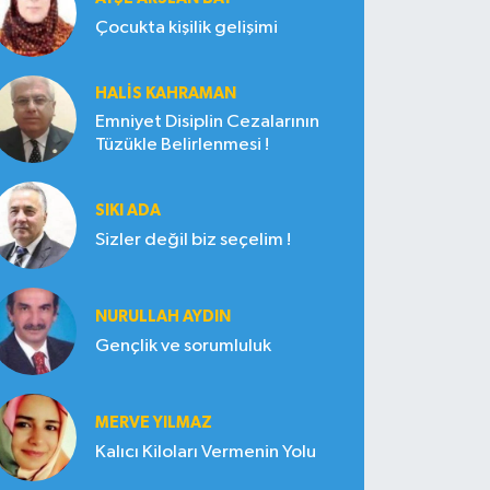
Çocukta kişilik gelişimi
HALIS KAHRAMAN
Emniyet Disiplin Cezalarının
Tüzükle Belirlenmesi !
SIKI ADA
Sizler değil biz seçelim !
NURULLAH AYDIN
Gençlik ve sorumluluk
MERVE YILMAZ
Kalıcı Kiloları Vermenin Yolu