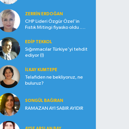
ZERRIN ERDOĞAN
CHP Lideri Özgür Özel'in
Fıstık Mitingi fiyasko oldu .
Çiftçi hayal kırıklığına uğradı
EDIP TEKKOL
Sığınmacılar Türkiye'yi tehdit
ediyor (!)
İLKAY KUMTEPE
Telafiden ne bekliyoruz, ne
buluruz?
SONGÜL BAĞIRAN
RAMAZAN AYI SABIR AYIDIR
AYŞE ARSLAN BAY