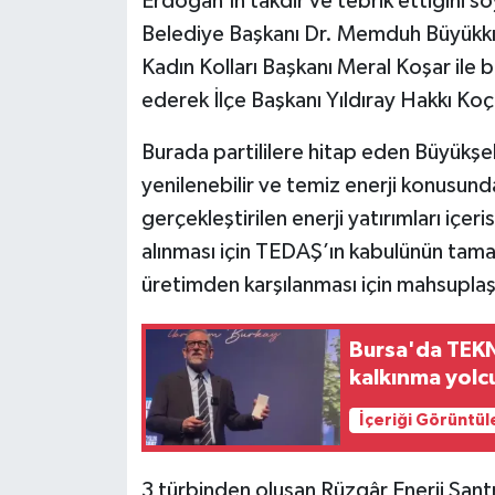
Erdoğan’ın takdir ve tebrik ettiğini s
Belediye Başkanı Dr. Memduh Büyükkılı
Kadın Kolları Başkanı Meral Koşar ile bi
ederek İlçe Başkanı Yıldıray Hakkı Koç 
Burada partililere hitap eden Büyükşe
yenilenebilir ve temiz enerji konusun
gerçekleştirilen enerji yatırımları içer
alınması için TEDAŞ’ın kabulünün tama
üretimden karşılanması için mahsupla
Bursa'da TEKN
kalkınma yol
İçeriği Görüntül
3 türbinden oluşan Rüzgâr Enerji Sant