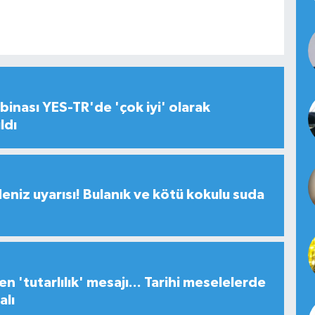
inası YES-TR'de 'çok iyi' olarak
ldı
deniz uyarısı! Bulanık ve kötü kokulu suda
n 'tutarlılık' mesajı... Tarihi meselelerde
alı