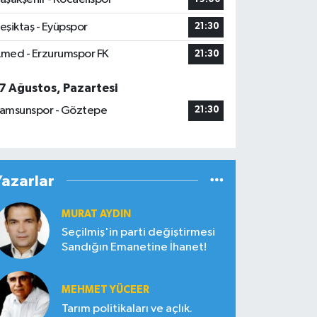
eşiktaş - Eyüpspor
21:30
med - Erzurumspor FK
21:30
7 Ağustos, Pazartesi
amsunspor - Göztepe
21:30
Yazarlar
MURAT AYDIN
Seçilmiş'in parti değiştirmesi
Sandığın Emanetine İhanet!
MEHMET YÜCEER
Tarım politikaları ve açlık.