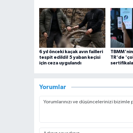
6 yıl önceki kaçak avın failleri
TBMM'nin 
tespit edildi! 5 yaban keçisi
TR'de 'çok
için ceza uygulandı
sertifikala
Yorumlar