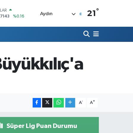
°
LAR
21
Aydın
,7143
%0.16
RO
,0317
%-0.02
ERLİN
,2463
%0.07
AM ALTIN
10.40
%0.45
üyükkılıç'a
ST100
.799
%70
TCOIN
.225,61
%-0.63
-
+
A
A
Süper Lig Puan Durumu