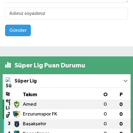
Gönder
Süper Lig Puan Durumu
Süper Lig
#
Takım
O
P
1
Amed
0
0
2
Erzurumspor FK
0
0
3
Başakşehir
0
0