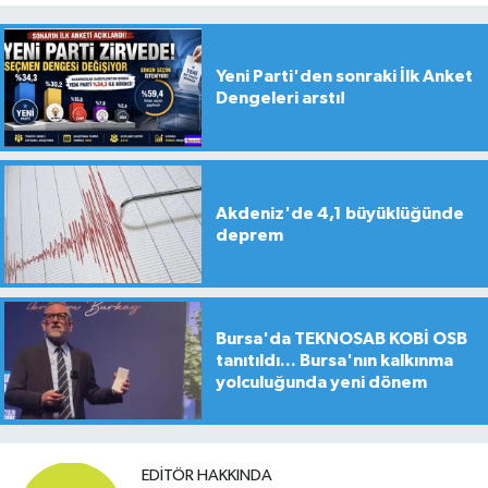
Yeni Parti'den sonraki İlk Anket
Dengeleri arstı!
Akdeniz'de 4,1 büyüklüğünde
deprem
Bursa'da TEKNOSAB KOBİ OSB
tanıtıldı... Bursa'nın kalkınma
yolculuğunda yeni dönem
EDITÖR HAKKINDA