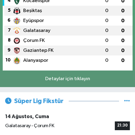
4
Kocaelispor
0
0
5
Beşiktaş
0
0
6
Eyüpspor
0
0
7
Galatasaray
0
0
8
Çorum FK
0
0
9
Gaziantep FK
0
0
10
Alanyaspor
0
0
Detaylar için tıklayın
Süper Lig Fikstür
14 Ağustos, Cuma
Galatasaray - Çorum FK
21:30