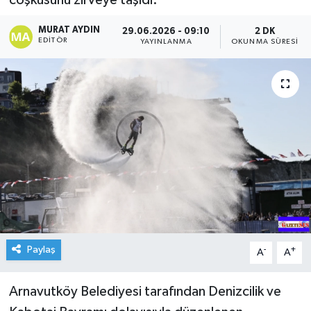
coşkusunu zirveye taşıdı.
MURAT AYDIN
29.06.2026 - 09:10
2 DK
EDITÖR
YAYINLANMA
OKUNMA SÜRESI
Paylaş
-
+
A
A
Arnavutköy Belediyesi tarafından Denizcilik ve