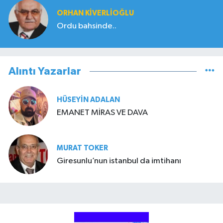
ORHAN KIVERLIOĞLU
Ordu bahsinde..
Alıntı Yazarlar
HÜSEYIN ADALAN
EMANET MİRAS VE DAVA
MURAT TOKER
Giresunlu’nun istanbul da imtihanı