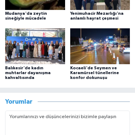
Mudanya'da zeytin
Yenimuhacir Mezarlığı'na
sineğiyle mücadele
anlamlı hayrat çeşmesi
Balıkesir'de kadın
Kocaeli'de Seymen ve
muhtarlar dayanışma
Karamürsel tünellerine
kahvaltısında
konfor dokunuşu
Yorumlar