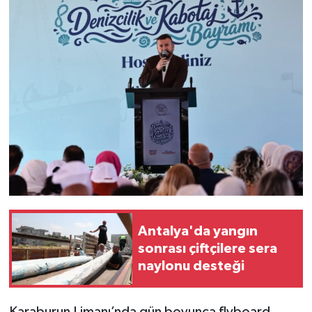
Antalya'da yangın
sonrası çiftçilere sera
naylonu desteği