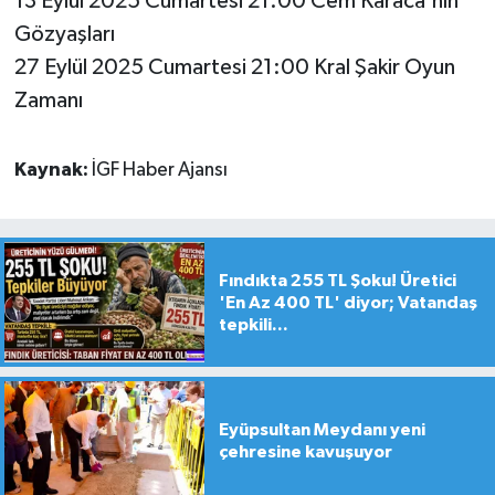
13 Eylül 2025 Cumartesi 21:00 Cem Karaca'nın
Gözyaşları
27 Eylül 2025 Cumartesi 21:00 Kral Şakir Oyun
Zamanı
Kaynak:
İGF Haber Ajansı
Fındıkta 255 TL Şoku! Üretici
'En Az 400 TL' diyor; Vatandaş
tepkili...
Eyüpsultan Meydanı yeni
çehresine kavuşuyor