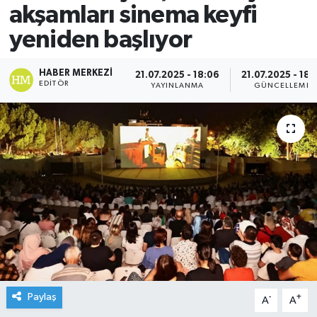
akşamları sinema keyfi
yeniden başlıyor
HABER MERKEZI
21.07.2025 - 18:06
21.07.2025 - 18:
EDITÖR
YAYINLANMA
GÜNCELLEME
Paylaş
-
+
A
A