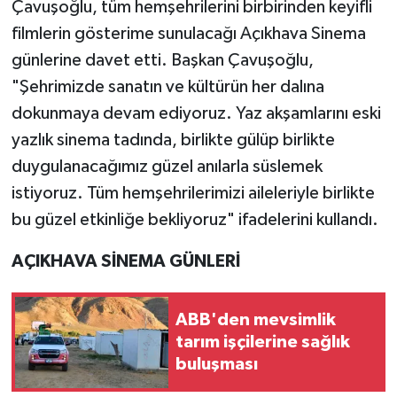
Çavuşoğlu, tüm hemşehrilerini birbirinden keyifli
filmlerin gösterime sunulacağı Açıkhava Sinema
günlerine davet etti. Başkan Çavuşoğlu,
"Şehrimizde sanatın ve kültürün her dalına
dokunmaya devam ediyoruz. Yaz akşamlarını eski
yazlık sinema tadında, birlikte gülüp birlikte
duygulanacağımız güzel anılarla süslemek
istiyoruz. Tüm hemşehrilerimizi aileleriyle birlikte
bu güzel etkinliğe bekliyoruz" ifadelerini kullandı.
AÇIKHAVA SİNEMA GÜNLERİ
ABB'den mevsimlik
tarım işçilerine sağlık
buluşması