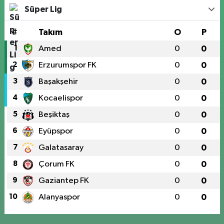
Süper Lig
#
Takım
O
P
1
Amed
0
0
2
Erzurumspor FK
0
0
3
Başakşehir
0
0
4
Kocaelispor
0
0
5
Beşiktaş
0
0
6
Eyüpspor
0
0
7
Galatasaray
0
0
8
Çorum FK
0
0
9
Gaziantep FK
0
0
10
Alanyaspor
0
0