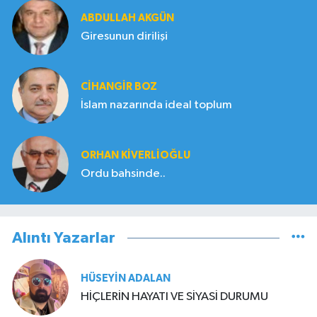
ABDULLAH AKGÜN
Giresunun dirilişi
CIHANGIR BOZ
İslam nazarında ideal toplum
ORHAN KIVERLIOĞLU
Ordu bahsinde..
Alıntı Yazarlar
HÜSEYIN ADALAN
HİÇLERİN HAYATI VE SİYASİ DURUMU