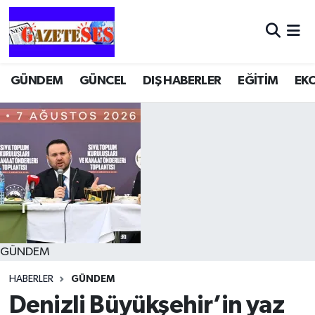
GÜNDEM
GÜNCEL
DIŞ HABERLER
EĞİTİM
EK
GÜNDEM
HABERLER
GÜNDEM
Denizli Büyükşehir’in yaz