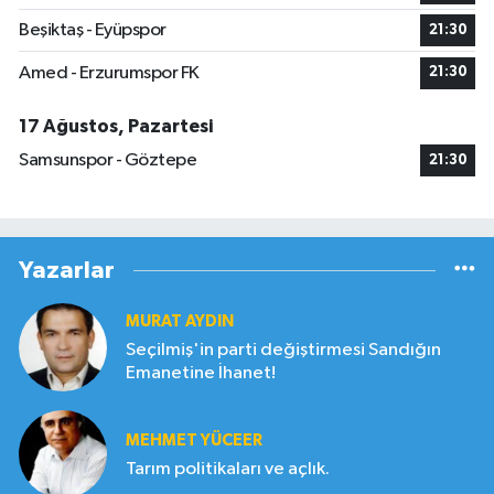
Beşiktaş - Eyüpspor
21:30
Amed - Erzurumspor FK
21:30
17 Ağustos, Pazartesi
Samsunspor - Göztepe
21:30
Yazarlar
MURAT AYDIN
Seçilmiş'in parti değiştirmesi Sandığın
Emanetine İhanet!
MEHMET YÜCEER
Tarım politikaları ve açlık.