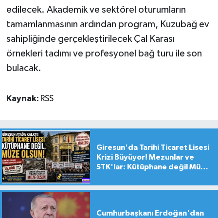
edilecek. Akademik ve sektörel oturumların
tamamlanmasının ardından program, Kuzubağ ev
sahipliğinde gerçekleştirilecek Çal Karası
örnekleri tadımı ve profesyonel bağ turu ile son
bulacak.
Kaynak:
RSS
Giresun'da Tarihi Ticaret Lisesi
Krizi Büyüyor! Mezunlar ve
STK'lar: Kütüphane değil Müze
yapılsın!
Cumhurbaşkanı Erdoğan'dan