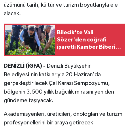
üzümünü tarih, kültür ve turizm boyutlarıyla ele
alacak.
Bilecik'te Vali
Sözer'den coğrafi
işaretli Kamber Biberi
hasadı
DENİZLİ (İGFA) -
Denizli Büyükşehir
Belediyesi'nin katkılarıyla 20 Haziran'da
gerçekleştirilecek Çal Karası Sempozyumu,
bölgenin 3.500 yıllık bağcılık mirasını yeniden
gündeme taşıyacak.
Akademisyenleri, üreticileri, önologları ve turizm
profesyonellerini bir araya getirecek