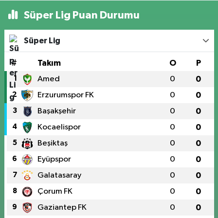
Süper Lig Puan Durumu
Süper Lig
#
Takım
O
P
1
Amed
0
0
2
Erzurumspor FK
0
0
3
Başakşehir
0
0
4
Kocaelispor
0
0
5
Beşiktaş
0
0
6
Eyüpspor
0
0
7
Galatasaray
0
0
8
Çorum FK
0
0
9
Gaziantep FK
0
0