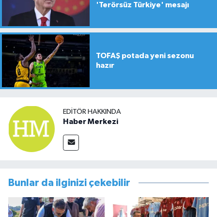
'Terörsüz Türkiye' mesajı
TOFAŞ potada yeni sezonu
hazır
EDITÖR HAKKINDA
Haber Merkezi
Bunlar da ilginizi çekebilir