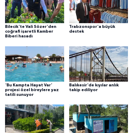
Bilecik'te Vali Sözer'den
Trabzonspor'a büyük
coğrafi işaretli Kamber
destek
Biberi hasadı
'Bu Kampta Hayat Var'
Balıkesir'de kıyılar anlık
projesi özel bireylere yaz
takip ediliyor
tatili sunuyor