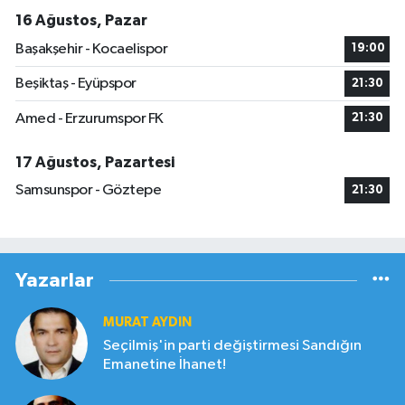
16 Ağustos, Pazar
Başakşehir - Kocaelispor
19:00
Beşiktaş - Eyüpspor
21:30
Amed - Erzurumspor FK
21:30
17 Ağustos, Pazartesi
Samsunspor - Göztepe
21:30
Yazarlar
MURAT AYDIN
Seçilmiş'in parti değiştirmesi Sandığın
Emanetine İhanet!