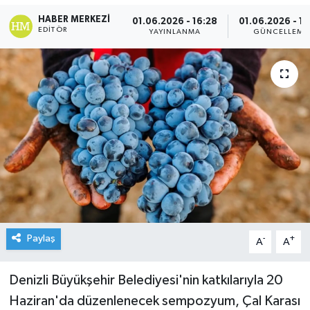
HABER MERKEZI
01.06.2026 - 16:28
01.06.2026 - 16
EDITÖR
YAYINLANMA
GÜNCELLEME
Paylaş
-
+
A
A
Denizli Büyükşehir Belediyesi'nin katkılarıyla 20
Haziran'da düzenlenecek sempozyum, Çal Karası