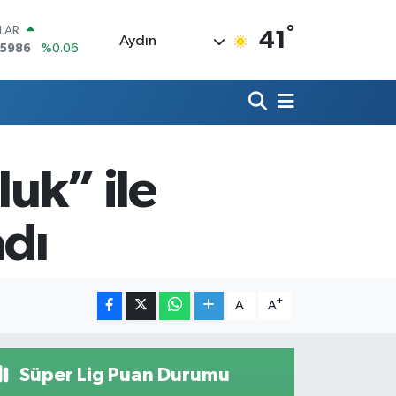
°
LAR
41
Aydın
,5986
%0.06
RO
,0700
%0.1
ERLİN
,2438
%0.21
AM ALTIN
13.94
%0.32
luk” ile
ST100
768
%48
TCOIN
dı
.602,05
%0.69
-
+
A
A
Süper Lig Puan Durumu