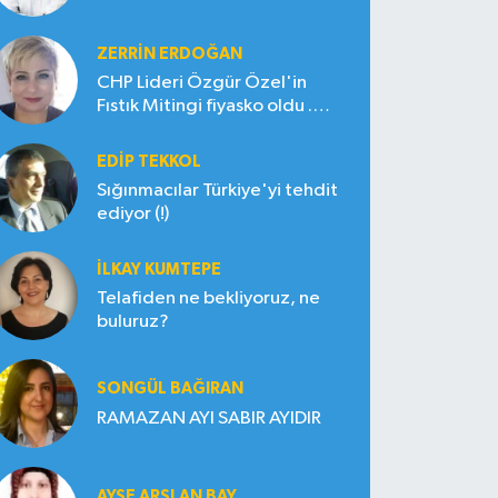
ZERRIN ERDOĞAN
CHP Lideri Özgür Özel'in
Fıstık Mitingi fiyasko oldu .
Çiftçi hayal kırıklığına uğradı
EDIP TEKKOL
Sığınmacılar Türkiye'yi tehdit
ediyor (!)
İLKAY KUMTEPE
Telafiden ne bekliyoruz, ne
buluruz?
SONGÜL BAĞIRAN
RAMAZAN AYI SABIR AYIDIR
AYŞE ARSLAN BAY