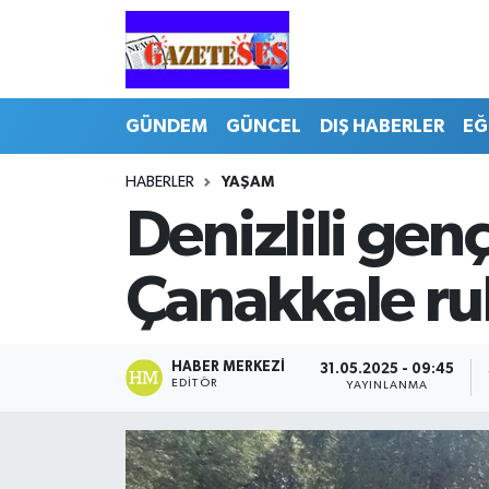
GÜNDEM
GÜNCEL
DIŞ HABERLER
EĞ
HABERLER
YAŞAM
Denizlili gen
Çanakkale ru
HABER MERKEZI
31.05.2025 - 09:45
EDITÖR
YAYINLANMA