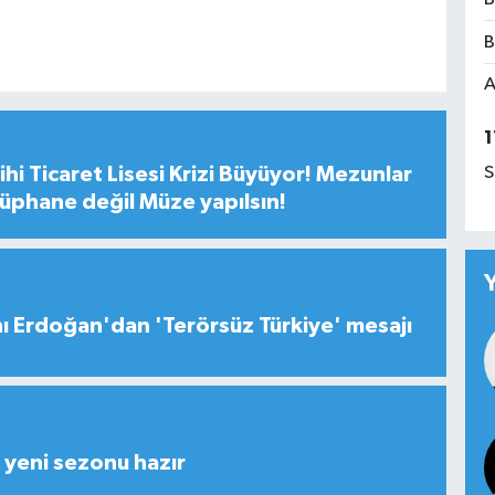
B
A
1
S
hi Ticaret Lisesi Krizi Büyüyor! Mezunlar
tüphane değil Müze yapılsın!
 Erdoğan'dan 'Terörsüz Türkiye' mesajı
yeni sezonu hazır