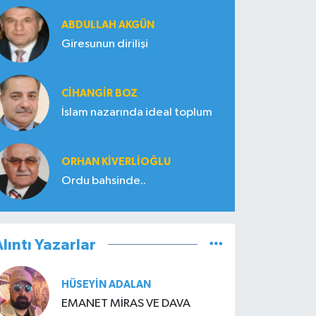
ABDULLAH AKGÜN
Giresunun dirilişi
CIHANGIR BOZ
İslam nazarında ideal toplum
ORHAN KIVERLIOĞLU
Ordu bahsinde..
lıntı Yazarlar
HÜSEYIN ADALAN
EMANET MİRAS VE DAVA