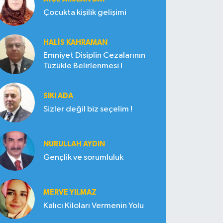
Çocukta kişilik gelişimi
HALIS KAHRAMAN
Emniyet Disiplin Cezalarının
Tüzükle Belirlenmesi !
SIKI ADA
Sizler değil biz seçelim !
NURULLAH AYDIN
Gençlik ve sorumluluk
MERVE YILMAZ
Kalıcı Kiloları Vermenin Yolu