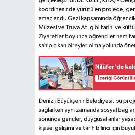
gerçekleştirdi.DENİZLİ (İGFA) - Gençl
koordinesinde yürütülen projede, gençl
amaçlandı. Gezi kapsamında öğrenciler
Müzesi ve Truva Atı gibi tarihi ve kült
Ziyaretler boyunca öğrenciler hem tari
sahip çıkan bireyler olma yolunda önem
Nilüfer'de kal
İçeriği Görüntül
Denizli Büyükşehir Belediyesi, bu proje
sağlarken aynı zamanda sosyal bağları
sonunda gençler, duygusal anlar yaşadık
kişisel gelişimi ve tarih bilinci için büy