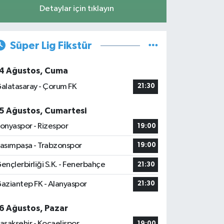
Detaylar için tıklayın
Süper Lig Fikstür
4 Ağustos, Cuma
alatasaray - Çorum FK
21:30
5 Ağustos, Cumartesi
onyaspor - Rizespor
19:00
asımpaşa - Trabzonspor
19:00
ençlerbirliği S.K. - Fenerbahçe
21:30
aziantep FK - Alanyaspor
21:30
6 Ağustos, Pazar
aşakşehir - Kocaelispor
19:00