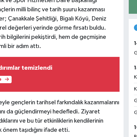
ik ve Spor Hizmetleri Daire Başkanlığı
erin milli bilinç ve tarih şuuru kazanması
; Çanakkale Şehitliği, Bigalı Köyü, Deniz
ürel değerleri yerinde görme fırsatı buldu.
h bilgilerini pekiştirdi, hem de geçmişine
1
li bir adım attı.
G
dırımlar temizlendi
1
K
e
K
G
yle gençlerin tarihsel farkındalık kazanmalarını
nı da güçlendirmeyi hedefledi. Ziyaret
G
larını ve bu tür etkinliklerin kendilerinin
1
ük önem taşıdığını ifade etti.
B