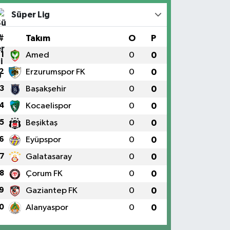
Süper Lig
#
Takım
O
P
1
Amed
0
0
2
Erzurumspor FK
0
0
3
Başakşehir
0
0
4
Kocaelispor
0
0
5
Beşiktaş
0
0
6
Eyüpspor
0
0
7
Galatasaray
0
0
8
Çorum FK
0
0
9
Gaziantep FK
0
0
0
Alanyaspor
0
0