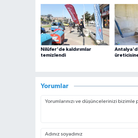
Nilüfer'de kaldırımlar
Antalya'd
temizlendi
üreticisin
Yorumlar