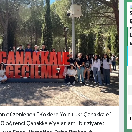
dan düzenlenen "Köklere Yolculuk: Çanakkale"
1
50 öğrenci Çanakkale’ye anlamlı bir ziyaret