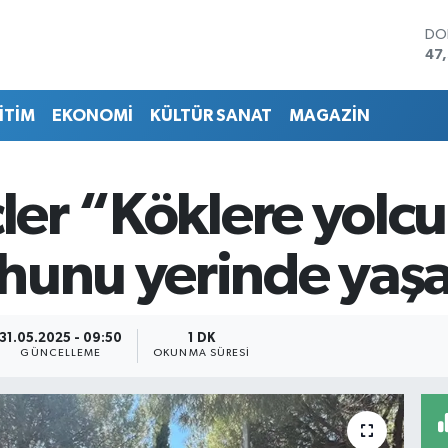
DO
47
EU
55
İTİM
EKONOMİ
KÜLTÜR SANAT
MAGAZİN
ST
64
GR
65
çler “Köklere yolcu
Bİ
13.
BI
hunu yerinde yaşa
64
31.05.2025 - 09:50
1 DK
GÜNCELLEME
OKUNMA SÜRESI