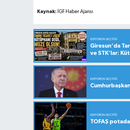
Kaynak:
İGF Haber Ajansı
EDITÖRÜN SEÇTIĞI
Giresun'da Tari
ve STK'lar: Kü
EDITÖRÜN SEÇTIĞI
Cumhurbaşkanı
EDITÖRÜN SEÇTIĞI
TOFAŞ potada 