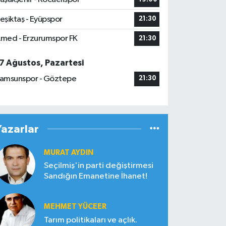
eşiktaş - Eyüpspor
21:30
med - Erzurumspor FK
21:30
7 Ağustos, Pazartesi
amsunspor - Göztepe
21:30
Yazarlar
MURAT AYDIN
Seçilmiş'in parti değiştirmesi
Sandığın Emanetine İhanet!
MEHMET YÜCEER
Tarım politikaları ve açlık.