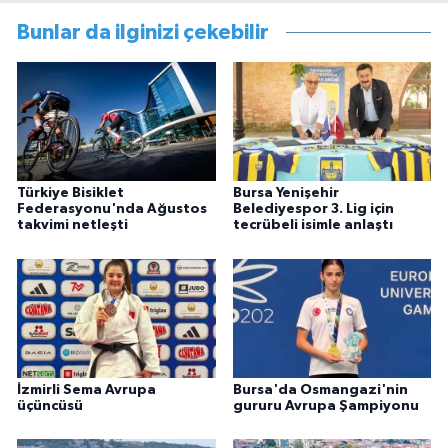
Bunlar da ilginizi çekebilir
Türkiye Bisiklet
Bursa Yenişehir
Federasyonu'nda Ağustos
Belediyespor 3. Lig için
takvimi netleşti
tecrübeli isimle anlaştı
İzmirli Sema Avrupa
Bursa'da Osmangazi'nin
üçüncüsü
gururu Avrupa Şampiyonu