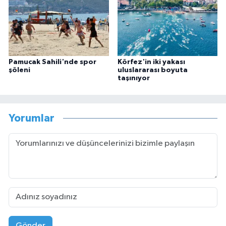
Pamucak Sahili'nde spor
Körfez'in iki yakası
şöleni
uluslararası boyuta
taşınıyor
Yorumlar
Gönder