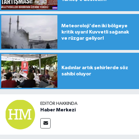
Meteoroloji'den iki bölgeye
kritik uyarı! Kuvvetli sağanak
ve rüzgar geliyor!
Kadınlar artık şehirlerde söz
sahibi oluyor
EDITÖR HAKKINDA
Haber Merkezi