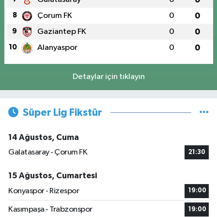
8
Çorum FK
0
0
9
Gaziantep FK
0
0
10
Alanyaspor
0
0
Detaylar için tıklayın
Süper Lig Fikstür
14 Ağustos, Cuma
Galatasaray - Çorum FK
21:30
15 Ağustos, Cumartesi
Konyaspor - Rizespor
19:00
Kasımpaşa - Trabzonspor
19:00