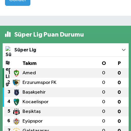
Süper Lig Puan Durumu
Süper Lig
#
Takım
O
P
1
Amed
0
0
2
Erzurumspor FK
0
0
3
Başakşehir
0
0
4
Kocaelispor
0
0
5
Beşiktaş
0
0
6
Eyüpspor
0
0
7
Galatasaray
0
0