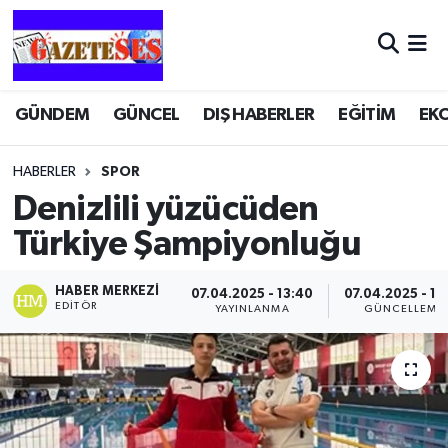
GÜNDEM
GÜNCEL
DIŞ HABERLER
EĞİTİM
EK
HABERLER
SPOR
Denizlili yüzücüden
Türkiye Şampiyonluğu
HABER MERKEZI
07.04.2025 - 13:40
07.04.2025 - 13
EDITÖR
YAYINLANMA
GÜNCELLEME