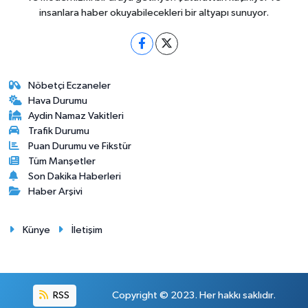
insanlara haber okuyabilecekleri bir altyapı sunuyor.
Nöbetçi Eczaneler
Hava Durumu
Aydin Namaz Vakitleri
Trafik Durumu
Puan Durumu ve Fikstür
Tüm Manşetler
Son Dakika Haberleri
Haber Arşivi
Künye
İletişim
RSS
Copyright © 2023. Her hakkı saklıdır.