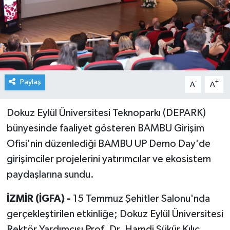
Paylaş
-
+
A
A
Dokuz Eylül Üniversitesi Teknoparkı (DEPARK)
bünyesinde faaliyet gösteren BAMBU Girişim
Ofisi'nin düzenlediği BAMBU UP Demo Day'de
girişimciler projelerini yatırımcılar ve ekosistem
paydaşlarına sundu.
İZMİR (İGFA) -
15 Temmuz Şehitler Salonu'nda
gerçekleştirilen etkinliğe; Dokuz Eylül Üniversitesi
Rektör Yardımcısı Prof. Dr. Hamdi Şükür Kılıç,