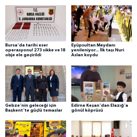
Bursa'da tarihi eser
Eyüpsultan Meydanı
operasyonu! 273 sikke ve 18
yenileniyor... İlk taşı Nuri
obje ele geçirildi
Aslan koydu
Gebze'nin geleceği için
Edirne Keşan'dan Elazığ'a
Başkent'te güçlü temaslar
gönül köprüsü