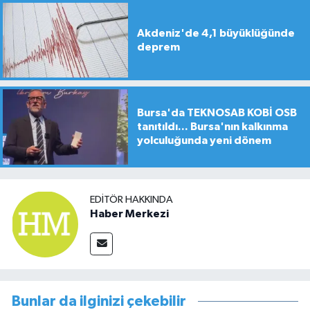
Akdeniz'de 4,1 büyüklüğünde
deprem
Bursa'da TEKNOSAB KOBİ OSB
tanıtıldı... Bursa'nın kalkınma
yolculuğunda yeni dönem
EDITÖR HAKKINDA
Haber Merkezi
Bunlar da ilginizi çekebilir