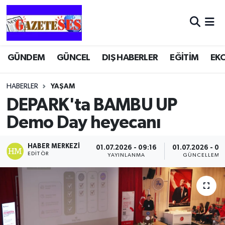
GÜNDEM
GÜNCEL
DIŞ HABERLER
EĞİTİM
EK
HABERLER
YAŞAM
DEPARK'ta BAMBU UP
Demo Day heyecanı
HABER MERKEZI
01.07.2026 - 09:16
01.07.2026 - 09
EDITÖR
YAYINLANMA
GÜNCELLEME