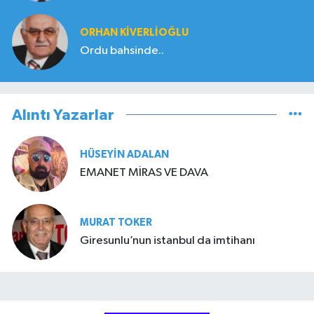
ORHAN KIVERLIOĞLU
Ordu bahsinde..
Alıntı Yazarlar
HÜSEYIN ADALAN
EMANET MİRAS VE DAVA
MURAT TOKER
Giresunlu’nun istanbul da imtihanı