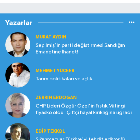
Yazarlar
MURAT AYDIN
Seçilmiş'in parti değiştirmesi Sandığın
Emanetine İhanet!
MEHMET YÜCEER
Tarım politikaları ve açlık.
ZERRIN ERDOĞAN
CHP Lideri Özgür Özel'in Fıstık Mitingi
fiyasko oldu . Çiftçi hayal kırıklığına uğradı
EDIP TEKKOL
Sığınmacılar Türkiye'yi tehdit ediyor (!)