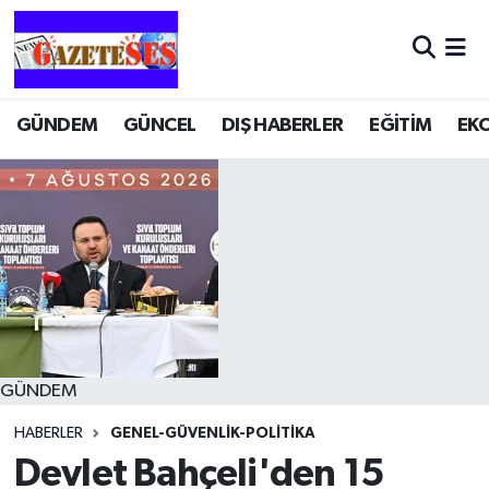
GÜNDEM
GÜNCEL
DIŞ HABERLER
EĞİTİM
EK
GÜNDEM
HABERLER
GENEL-GÜVENLIK-POLITIKA
Devlet Bahçeli'den 15