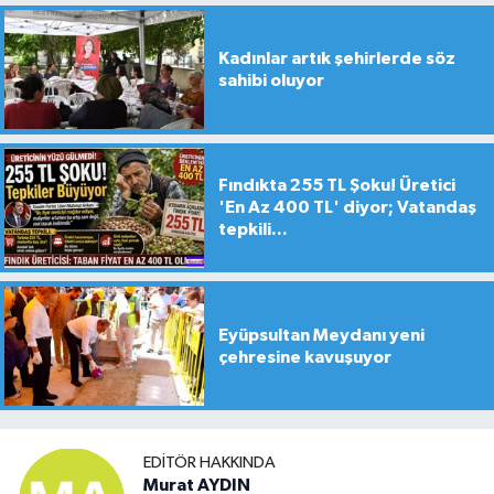
Kadınlar artık şehirlerde söz
sahibi oluyor
Fındıkta 255 TL Şoku! Üretici
'En Az 400 TL' diyor; Vatandaş
tepkili...
Eyüpsultan Meydanı yeni
çehresine kavuşuyor
EDITÖR HAKKINDA
Murat AYDIN