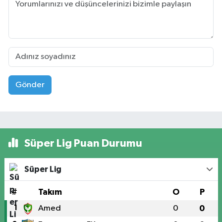
Gönder
Süper Lig Puan Durumu
Süper Lig
#
Takım
O
P
1
Amed
0
0