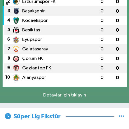
2
Erzurumspor FK
0
0
3
Başakşehir
0
0
4
Kocaelispor
0
0
5
Beşiktaş
0
0
6
Eyüpspor
0
0
7
Galatasaray
0
0
8
Çorum FK
0
0
9
Gaziantep FK
0
0
10
Alanyaspor
0
0
Detaylar için tıklayın
Süper Lig Fikstür