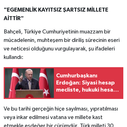
"EGEMENLİK KAYITSIZ ŞARTSIZ MİLLETE
AİTTİR"
Bahçeli, Türkiye Cumhuriyetinin muazzam bir
mücadelenin, muhteşem bir diriliş sürecinin eseri
ve neticesi olduğunu vurgulayarak, şu ifadeleri
kullandı:
Cumhurbaşkanı
Erdoğan: Siyasi hesap
mecliste, hukuki hesap
yargı önünde sorulacak
Ve bu tarihi gerçeğin hiçe sayılması, yıpratılması
veya inkar edilmesi vatana ve millete kast
etmekle eşdeğer bir cürümdür. Türk milleti 30