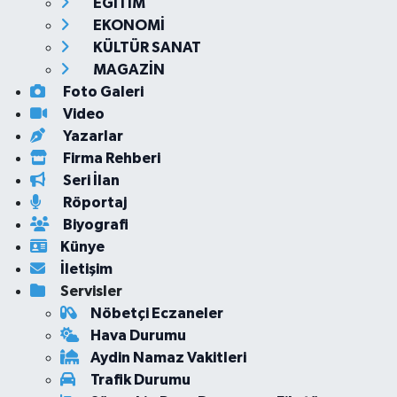
EĞİTİM
EKONOMİ
KÜLTÜR SANAT
MAGAZİN
Foto Galeri
Video
Yazarlar
Firma Rehberi
Seri İlan
Röportaj
Biyografi
Künye
İletişim
Servisler
Nöbetçi Eczaneler
Hava Durumu
Aydin Namaz Vakitleri
Trafik Durumu