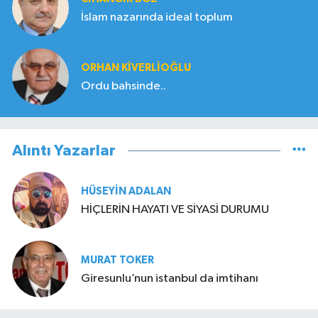
İslam nazarında ideal toplum
ORHAN KIVERLIOĞLU
Ordu bahsinde..
Alıntı Yazarlar
HÜSEYIN ADALAN
HİÇLERİN HAYATI VE SİYASİ DURUMU
MURAT TOKER
Giresunlu’nun istanbul da imtihanı