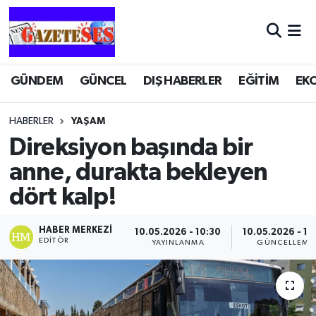
GÜNDEM
GÜNCEL
DIŞ HABERLER
EĞİTİM
EK
HABERLER
YAŞAM
Direksiyon başında bir
anne, durakta bekleyen
dört kalp!
HABER MERKEZI
10.05.2026 - 10:30
10.05.2026 - 10
EDITÖR
YAYINLANMA
GÜNCELLEME