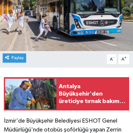
Paylaş
-
+
A
A
Antalya
Büyükşehir'den
üreticiye tırnak bakım
desteği
İzmir'de Büyükşehir Belediyesi ESHOT Genel
Müdürlüğü'nde otobüs şoförlüğü yapan Zerrin