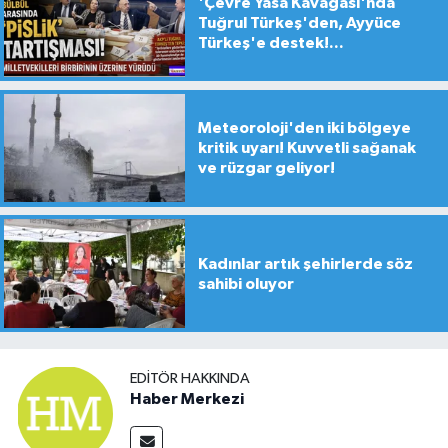
'Çevre Yasa Kavagası'nda
Tuğrul Türkeş'den, Ayyüce
Türkeş'e destek!...
Meteoroloji'den iki bölgeye
kritik uyarı! Kuvvetli sağanak
ve rüzgar geliyor!
Kadınlar artık şehirlerde söz
sahibi oluyor
EDITÖR HAKKINDA
Haber Merkezi