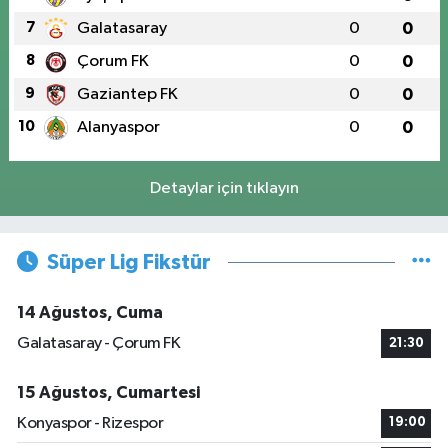
7
Galatasaray
0
0
8
Çorum FK
0
0
9
Gaziantep FK
0
0
10
Alanyaspor
0
0
Detaylar için tıklayın
Süper Lig Fikstür
14 Ağustos, Cuma
Galatasaray - Çorum FK
21:30
15 Ağustos, Cumartesi
Konyaspor - Rizespor
19:00