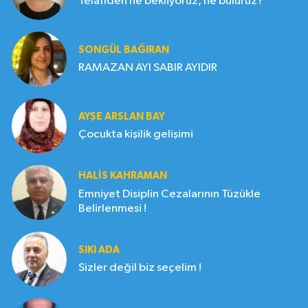
Telafiden ne bekliyoruz, ne buluruz?
SONGÜL BAĞIRAN
RAMAZAN AYI SABIR AYIDIR
AYŞE ARSLAN BAY
Çocukta kişilik gelişimi
HALIS KAHRAMAN
Emniyet Disiplin Cezalarının Tüzükle
Belirlenmesi !
SIKI ADA
Sizler değil biz seçelim !