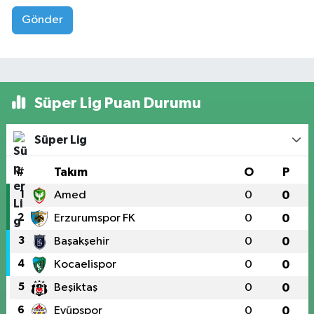
Gönder
Süper Lig Puan Durumu
Süper Lig
#
Takım
O
P
1
Amed
0
0
2
Erzurumspor FK
0
0
3
Başakşehir
0
0
4
Kocaelispor
0
0
5
Beşiktaş
0
0
6
Eyüpspor
0
0