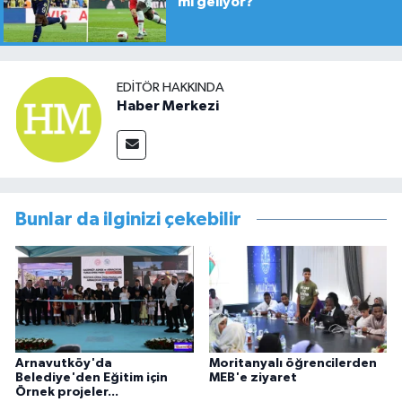
mı geliyor?
EDITÖR HAKKINDA
Haber Merkezi
Bunlar da ilginizi çekebilir
Arnavutköy'da
Moritanyalı öğrencilerden
Belediye'den Eğitim için
MEB'e ziyaret
Örnek projeler...