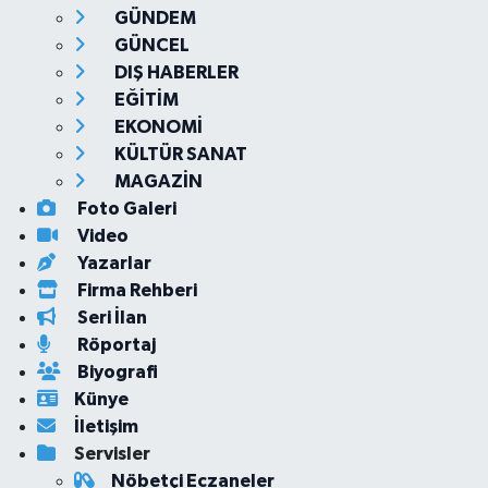
GÜNDEM
GÜNCEL
DIŞ HABERLER
EĞİTİM
EKONOMİ
KÜLTÜR SANAT
MAGAZİN
Foto Galeri
Video
Yazarlar
Firma Rehberi
Seri İlan
Röportaj
Biyografi
Künye
İletişim
Servisler
Nöbetçi Eczaneler