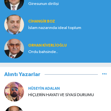
Giresunun dirilişi
CIHANGIR BOZ
İslam nazarında ideal toplum
ORHAN KIVERLIOĞLU
Ordu bahsinde..
Alıntı Yazarlar
HÜSEYIN ADALAN
HİÇLERİN HAYATI VE SİYASİ DURUMU