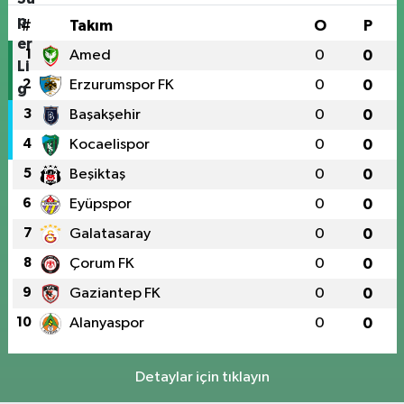
#
Takım
O
P
1
Amed
0
0
2
Erzurumspor FK
0
0
3
Başakşehir
0
0
4
Kocaelispor
0
0
5
Beşiktaş
0
0
6
Eyüpspor
0
0
7
Galatasaray
0
0
8
Çorum FK
0
0
9
Gaziantep FK
0
0
10
Alanyaspor
0
0
Detaylar için tıklayın