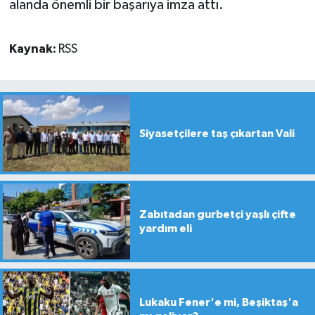
alanda önemli bir başarıya imza attı.
Kaynak:
RSS
Siyasetçilere taş çıkartan Vali
Zabıtadan gurbetçi yaşlı çifte
yardım eli
Lukaku Fener'e mi, Beşiktaş'a