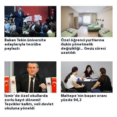
Bakan Tekin üniversite
Özel öğrenci yurtlarına
adaylarıyla tecrübe
ilişkin yönetmelik
paylaştı
değişikliği... Geçiş süresi
uzatıldı
İzmir'de özel okullarda
Maltepe'nin başarı oranı
zorlu kayıt dönemi!
yüzde 94,3
Teşvikler kalktı, veli devlet
okuluna yöneldi