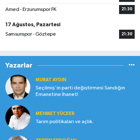
Amed - Erzurumspor FK
21:30
17 Ağustos, Pazartesi
Samsunspor - Göztepe
21:30
Yazarlar
MURAT AYDIN
Seçilmiş'in parti değiştirmesi Sandığın
Emanetine İhanet!
MEHMET YÜCEER
Tarım politikaları ve açlık.