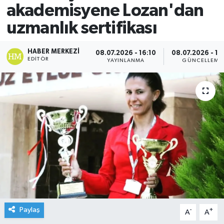
akademisyene Lozan'dan
uzmanlık sertifikası
HABER MERKEZI
08.07.2026 - 16:10
08.07.2026 - 16
EDITÖR
YAYINLANMA
GÜNCELLEME
Paylaş
-
+
A
A