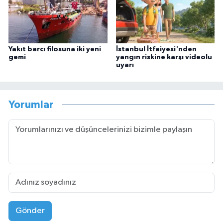
Yakıt barcı filosuna iki yeni
İstanbul İtfaiyesi'nden
gemi
yangın riskine karşı videolu
uyarı
Yorumlar
Gönder