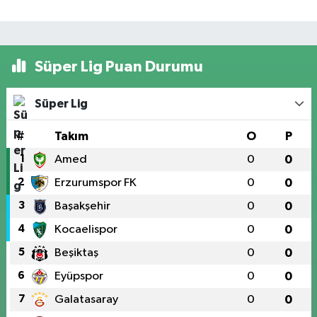
Süper Lig Puan Durumu
Süper Lig
#
Takım
O
P
1
Amed
0
0
2
Erzurumspor FK
0
0
3
Başakşehir
0
0
4
Kocaelispor
0
0
5
Beşiktaş
0
0
6
Eyüpspor
0
0
7
Galatasaray
0
0