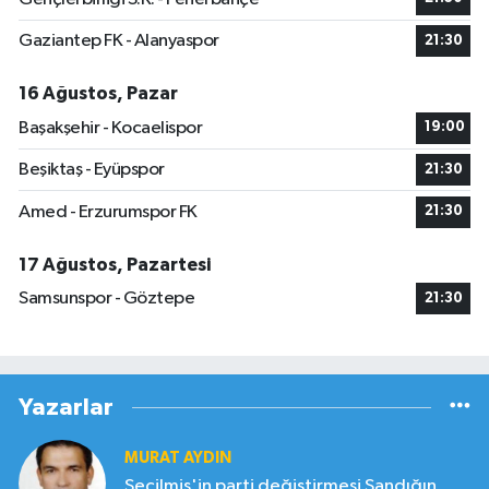
Gaziantep FK - Alanyaspor
21:30
16 Ağustos, Pazar
Başakşehir - Kocaelispor
19:00
Beşiktaş - Eyüpspor
21:30
Amed - Erzurumspor FK
21:30
17 Ağustos, Pazartesi
Samsunspor - Göztepe
21:30
Yazarlar
MURAT AYDIN
Seçilmiş'in parti değiştirmesi Sandığın