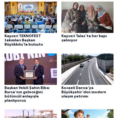
Kayseri TEKNOFEST
Kayseri Talas'ta her kapı
takımları Başkan
çalınıyor
Büyükkılıç'la buluştu
Başkan Vekili Şahin Biba:
Kocaeli Darıca'ya
Bursa'nın geleceğini
Büyükşehir'den modern
bütüncül anlayışla
ulaşım yatırımı
planlıyoruz