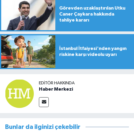
Görevden uzaklaştırılan Utku
Caner Çaykara hakkında
tahliye kararı
İstanbul İtfaiyesi'nden yangın
riskine karşı videolu uyarı
EDITÖR HAKKINDA
Haber Merkezi
Bunlar da ilginizi çekebilir