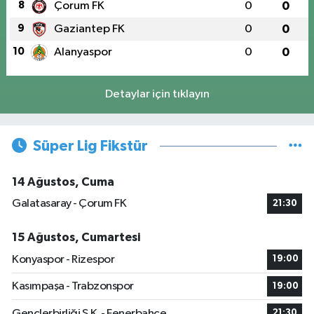
8
Çorum FK
0
0
9
Gaziantep FK
0
0
10
Alanyaspor
0
0
Detaylar için tıklayın
Süper Lig Fikstür
14 Ağustos, Cuma
Galatasaray - Çorum FK
21:30
15 Ağustos, Cumartesi
Konyaspor - Rizespor
19:00
Kasımpaşa - Trabzonspor
19:00
Gençlerbirliği S.K. - Fenerbahçe
21:30