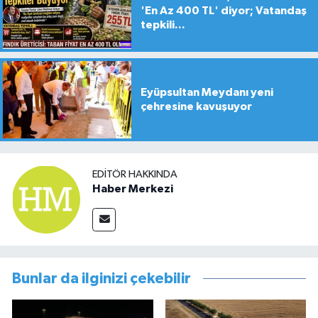
'En Az 400 TL' diyor; Vatandaş
tepkili...
Eyüpsultan Meydanı yeni
çehresine kavuşuyor
EDITÖR HAKKINDA
Haber Merkezi
Bunlar da ilginizi çekebilir