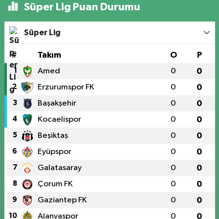
Süper Lig Puan Durumu
Süper Lig
#
Takım
O
P
1
Amed
0
0
2
Erzurumspor FK
0
0
3
Başakşehir
0
0
4
Kocaelispor
0
0
5
Beşiktaş
0
0
6
Eyüpspor
0
0
7
Galatasaray
0
0
8
Çorum FK
0
0
9
Gaziantep FK
0
0
10
Alanyaspor
0
0