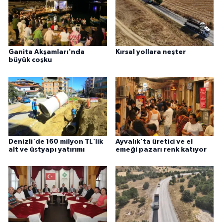
Ganita Akşamları'nda
Kırsal yollara neşter
büyük coşku
Denizli'de 160 milyon TL'lik
Ayvalık'ta üretici ve el
alt ve üstyapı yatırımı
emeği pazarı renk katıyor