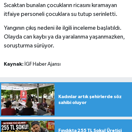
Sıcaktan bunalan çocukların ricasını kıramayan
itfaiye personeli çocuklara su tutup serinletti.
Yangının çıkış nedeni ile ilgili inceleme başlatıldı.
Olayda can kaybı ya da yaralanma yaşanmazken,
soruşturma sürüyor.
Kaynak:
İGF Haber Ajansı
Kadınlar artık şehirlerde söz
sahibi oluyor
Fındıkta 255 TL Şoku! Üretici