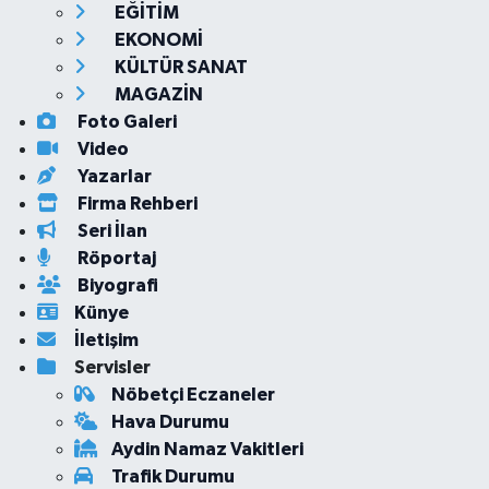
EĞİTİM
EKONOMİ
KÜLTÜR SANAT
MAGAZİN
Foto Galeri
Video
Yazarlar
Firma Rehberi
Seri İlan
Röportaj
Biyografi
Künye
İletişim
Servisler
Nöbetçi Eczaneler
Hava Durumu
Aydin Namaz Vakitleri
Trafik Durumu