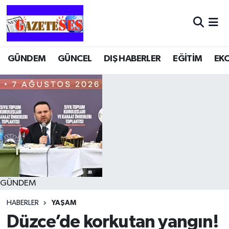
GÜNDEM
GÜNCEL
DIŞ HABERLER
EĞİTİM
EK
GÜNDEM
HABERLER
YAŞAM
Düzce’de korkutan yangın!