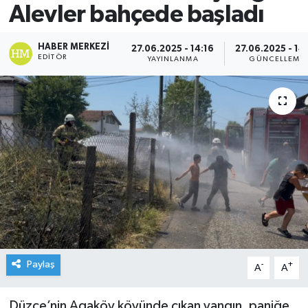
Alevler bahçede başladı
HABER MERKEZI
27.06.2025 - 14:16
27.06.2025 - 14
EDITÖR
YAYINLANMA
GÜNCELLEME
Paylaş
-
+
A
A
Düzce’nin Agaköy köyünde çıkan yangın, paniğe