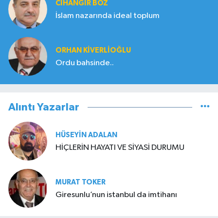
CIHANGIR BOZ
İslam nazarında ideal toplum
ORHAN KIVERLIOĞLU
Ordu bahsinde..
Alıntı Yazarlar
HÜSEYIN ADALAN
HİÇLERİN HAYATI VE SİYASİ DURUMU
MURAT TOKER
Giresunlu’nun istanbul da imtihanı