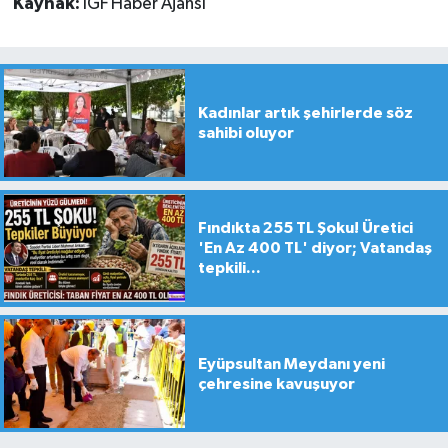
Kaynak:
İGF Haber Ajansı
Kadınlar artık şehirlerde söz
sahibi oluyor
Fındıkta 255 TL Şoku! Üretici
'En Az 400 TL' diyor; Vatandaş
tepkili...
Eyüpsultan Meydanı yeni
çehresine kavuşuyor