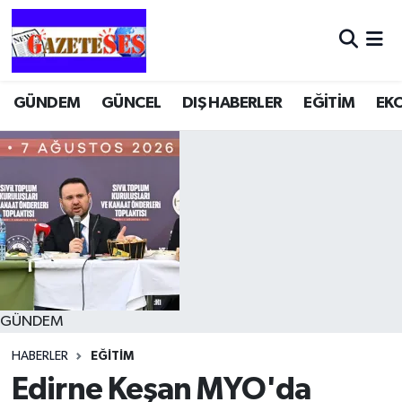
GÜNDEM
GÜNCEL
DIŞ HABERLER
EĞİTİM
EK
GÜNDEM
HABERLER
EĞİTİM
Edirne Keşan MYO'da