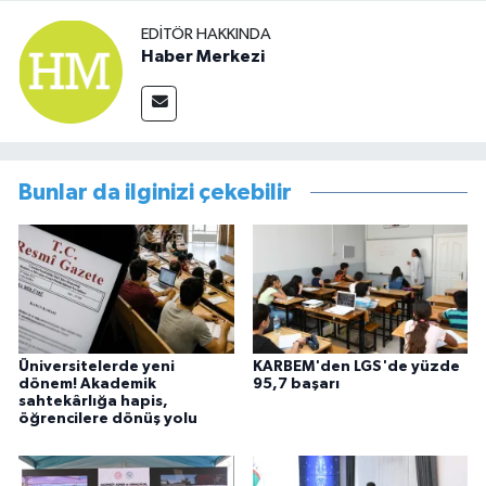
EDITÖR HAKKINDA
Haber Merkezi
Bunlar da ilginizi çekebilir
Üniversitelerde yeni
KARBEM'den LGS'de yüzde
dönem! Akademik
95,7 başarı
sahtekârlığa hapis,
öğrencilere dönüş yolu