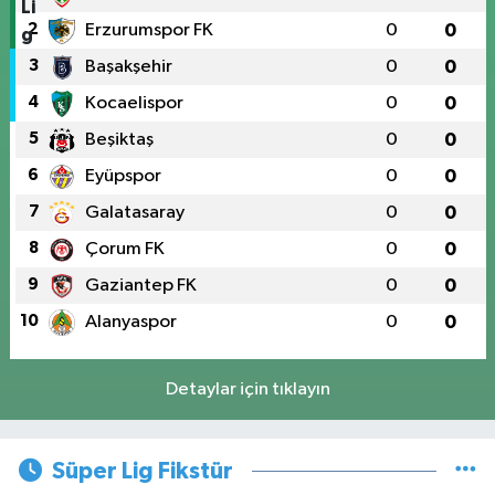
2
Erzurumspor FK
0
0
3
Başakşehir
0
0
4
Kocaelispor
0
0
5
Beşiktaş
0
0
6
Eyüpspor
0
0
7
Galatasaray
0
0
8
Çorum FK
0
0
9
Gaziantep FK
0
0
10
Alanyaspor
0
0
Detaylar için tıklayın
Süper Lig Fikstür