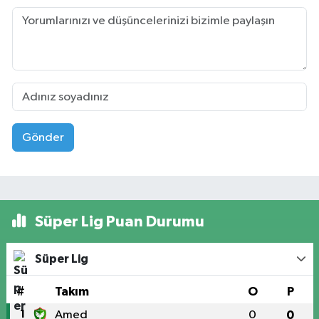
Gönder
Süper Lig Puan Durumu
Süper Lig
#
Takım
O
P
1
Amed
0
0