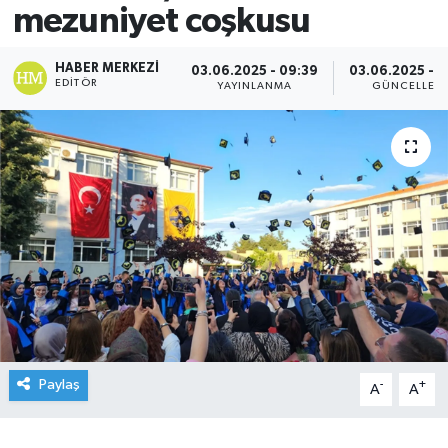
mezuniyet coşkusu
HABER MERKEZI
03.06.2025 - 09:39
03.06.2025 - 0
EDITÖR
YAYINLANMA
GÜNCELLEM
Paylaş
-
+
A
A