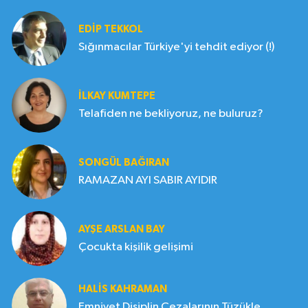
EDIP TEKKOL
Sığınmacılar Türkiye'yi tehdit ediyor (!)
İLKAY KUMTEPE
Telafiden ne bekliyoruz, ne buluruz?
SONGÜL BAĞIRAN
RAMAZAN AYI SABIR AYIDIR
AYŞE ARSLAN BAY
Çocukta kişilik gelişimi
HALIS KAHRAMAN
Emniyet Disiplin Cezalarının Tüzükle