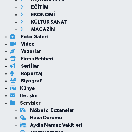
EĞİTİM
EKONOMİ
KÜLTÜR SANAT
MAGAZİN
Foto Galeri
Video
Yazarlar
Firma Rehberi
Seri İlan
Röportaj
Biyografi
Künye
İletişim
Servisler
Nöbetçi Eczaneler
Hava Durumu
Aydin Namaz Vakitleri