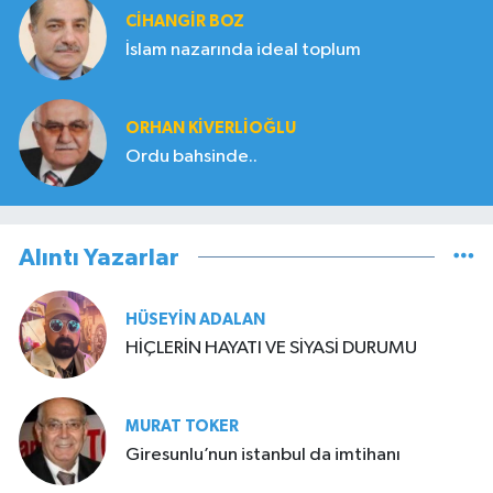
CIHANGIR BOZ
İslam nazarında ideal toplum
ORHAN KIVERLIOĞLU
Ordu bahsinde..
Alıntı Yazarlar
HÜSEYIN ADALAN
HİÇLERİN HAYATI VE SİYASİ DURUMU
MURAT TOKER
Giresunlu’nun istanbul da imtihanı