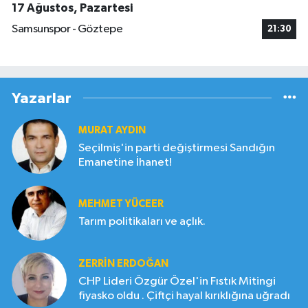
17 Ağustos, Pazartesi
Samsunspor - Göztepe
21:30
Yazarlar
MURAT AYDIN
Seçilmiş'in parti değiştirmesi Sandığın
Emanetine İhanet!
MEHMET YÜCEER
Tarım politikaları ve açlık.
ZERRIN ERDOĞAN
CHP Lideri Özgür Özel'in Fıstık Mitingi
fiyasko oldu . Çiftçi hayal kırıklığına uğradı