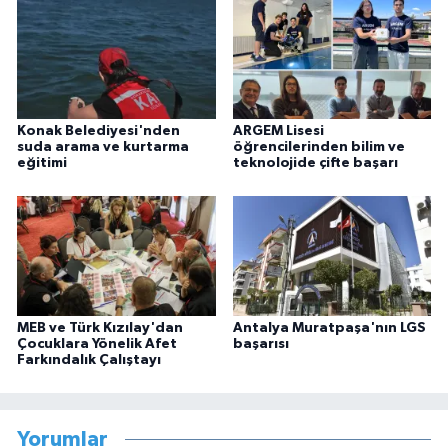
Konak Belediyesi'nden
ARGEM Lisesi
suda arama ve kurtarma
öğrencilerinden bilim ve
eğitimi
teknolojide çifte başarı
MEB ve Türk Kızılay'dan
Antalya Muratpaşa'nın LGS
Çocuklara Yönelik Afet
başarısı
Farkındalık Çalıştayı
Yorumlar