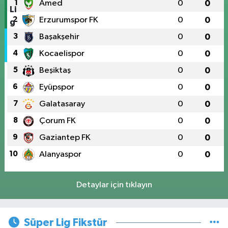
1
Amed
0
0
2
Erzurumspor FK
0
0
3
Başakşehir
0
0
4
Kocaelispor
0
0
5
Beşiktaş
0
0
6
Eyüpspor
0
0
7
Galatasaray
0
0
8
Çorum FK
0
0
9
Gaziantep FK
0
0
10
Alanyaspor
0
0
Detaylar için tıklayın
Süper Lig Fikstür