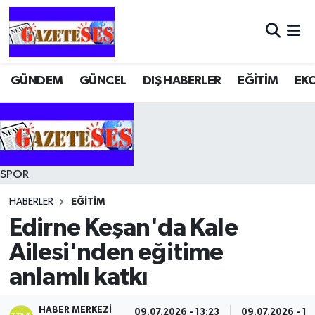
GÜNDEM
GÜNCEL
DIŞ HABERLER
EĞİTİM
EK
SPOR
HABERLER
EĞİTİM
Edirne Keşan'da Kale
Ailesi'nden eğitime
anlamlı katkı
HABER MERKEZI
09.07.2026 - 13:23
09.07.2026 - 13