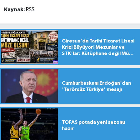
Kaynak:
RSS
Giresun'da Tarihi Ticaret Lisesi
Krizi Büyüyor! Mezunlar ve
STK'lar: Kütüphane değil Müze
yapılsın!
Cumhurbaşkanı Erdoğan'dan
'Terörsüz Türkiye' mesajı
TOFAŞ potada yeni sezonu
hazır