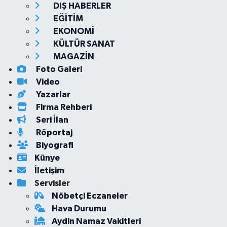
DIŞ HABERLER
EĞİTİM
EKONOMİ
KÜLTÜR SANAT
MAGAZİN
Foto Galeri
Video
Yazarlar
Firma Rehberi
Seri İlan
Röportaj
Biyografi
Künye
İletişim
Servisler
Nöbetçi Eczaneler
Hava Durumu
Aydin Namaz Vakitleri