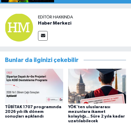
EDITÖR HAKKINDA
Haber Merkezi
Bunlar da ilginizi çekebilir
TÜBİTAK 1707 programında
YÖK'ten uluslararası
2026 yılı ilk dönem
mezunlara ikamet
sonuçları açıklandı
kolaylığı... Süre 2 yıla kadar
uzatılabilecek