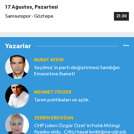
17 Ağustos, Pazartesi
Samsunspor - Göztepe
21:30
Yazarlar
MURAT AYDIN
Seçilmiş'in parti değiştirmesi Sandığın
Emanetine İhanet!
MEHMET YÜCEER
Tarım politikaları ve açlık.
ZERRIN ERDOĞAN
CHP Lideri Özgür Özel'in Fıstık Mitingi
fiyasko oldu . Çiftçi hayal kırıklığına uğradı