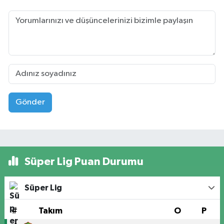
Gönder
Süper Lig Puan Durumu
Süper Lig
#
Takım
O
P