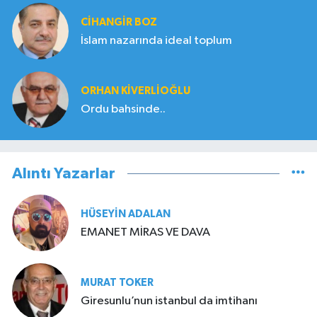
CIHANGIR BOZ
İslam nazarında ideal toplum
ORHAN KIVERLIOĞLU
Ordu bahsinde..
Alıntı Yazarlar
HÜSEYIN ADALAN
EMANET MİRAS VE DAVA
MURAT TOKER
Giresunlu’nun istanbul da imtihanı