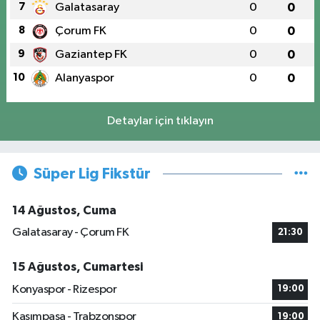
7
Galatasaray
0
0
8
Çorum FK
0
0
9
Gaziantep FK
0
0
10
Alanyaspor
0
0
Detaylar için tıklayın
Süper Lig Fikstür
14 Ağustos, Cuma
Galatasaray - Çorum FK
21:30
15 Ağustos, Cumartesi
Konyaspor - Rizespor
19:00
Kasımpaşa - Trabzonspor
19:00