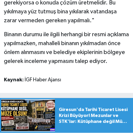
gerekiyorsa o konuda çözüm üretmelidir. Bu
yıkılmaya yüz tutmuş bina yıkılarak vatandaşa
zarar vermeden gereken yapılmalı."
Binanın durumu ile ilgili herhangi bir resmi açıklama
yapılmazken, mahalleli binanın yıkılmadan önce
önlem alınmasını ve belediye ekiplerinin bölgeye
gelerek inceleme yapmasını talep ediyor.
Kaynak:
İGF Haber Ajansı
Giresun'da Tarihi Ticaret Lisesi
Krizi Büyüyor! Mezunlar ve
STK'lar: Kütüphane değil Müze
yapılsın!