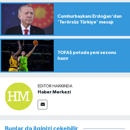
Cumhurbaşkanı Erdoğan'dan
'Terörsüz Türkiye' mesajı
TOFAŞ potada yeni sezonu
hazır
EDITÖR HAKKINDA
Haber Merkezi
Bunlar da ilginizi çekebilir