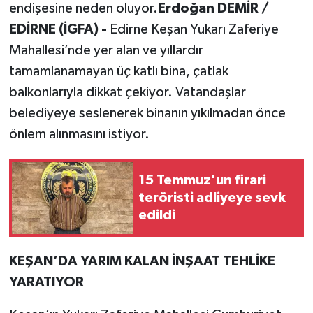
endişesine neden oluyor.
Erdoğan DEMİR /
EDİRNE (İGFA) -
Edirne Keşan Yukarı Zaferiye
Mahallesi’nde yer alan ve yıllardır
tamamlanamayan üç katlı bina, çatlak
balkonlarıyla dikkat çekiyor. Vatandaşlar
belediyeye seslenerek binanın yıkılmadan önce
önlem alınmasını istiyor.
15 Temmuz'un firari
teröristi adliyeye sevk
edildi
KEŞAN’DA YARIM KALAN İNŞAAT TEHLİKE
YARATIYOR