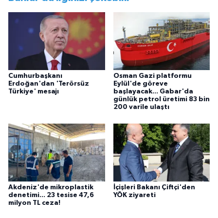
Cumhurbaşkanı
Osman Gazi platformu
Erdoğan'dan 'Terörsüz
Eylül'de göreve
Türkiye' mesajı
başlayacak... Gabar'da
günlük petrol üretimi 83 bin
200 varile ulaştı
Akdeniz'de mikroplastik
İçişleri Bakanı Çiftçi'den
denetimi... 23 tesise 47,6
YÖK ziyareti
milyon TL ceza!