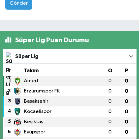
Gönder
Süper Lig Puan Durumu
Süper Lig
#
Takım
O
P
1
Amed
0
0
2
Erzurumspor FK
0
0
3
Başakşehir
0
0
4
Kocaelispor
0
0
5
Beşiktaş
0
0
6
Eyüpspor
0
0