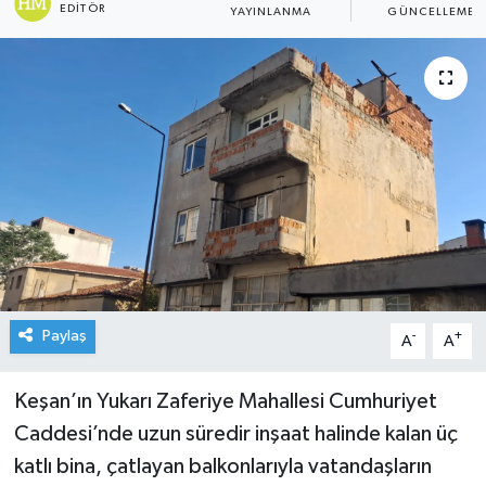
EDITÖR
YAYINLANMA
GÜNCELLEME
Paylaş
-
+
A
A
Keşan’ın Yukarı Zaferiye Mahallesi Cumhuriyet
Caddesi’nde uzun süredir inşaat halinde kalan üç
katlı bina, çatlayan balkonlarıyla vatandaşların