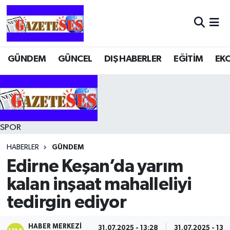
GÜNDEM
GÜNCEL
DIŞ HABERLER
EĞİTİM
EK
SPOR
HABERLER
GÜNDEM
Edirne Keşan’da yarım
kalan inşaat mahalleliyi
tedirgin ediyor
HABER MERKEZI
31.07.2025 - 13:28
31.07.2025 - 13: