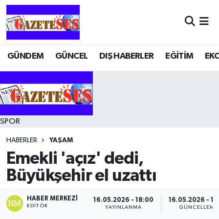
GÜNDEM
GÜNCEL
DIŞ HABERLER
EĞİTİM
EK
SPOR
HABERLER
YAŞAM
Emekli 'açız' dedi,
Büyükşehir el uzattı
HABER MERKEZI
16.05.2026 - 18:00
16.05.2026 - 18
EDITÖR
YAYINLANMA
GÜNCELLEME