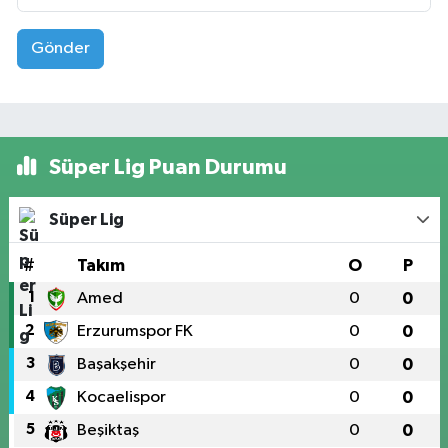
Gönder
Süper Lig Puan Durumu
Süper Lig
#
Takım
O
P
1
Amed
0
0
2
Erzurumspor FK
0
0
3
Başakşehir
0
0
4
Kocaelispor
0
0
5
Beşiktaş
0
0