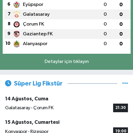
6
Eyüpspor
0
0
7
Galatasaray
0
0
8
Çorum FK
0
0
9
Gaziantep FK
0
0
10
Alanyaspor
0
0
Detaylar için tıklayın
Süper Lig Fikstür
14 Ağustos, Cuma
Galatasaray - Çorum FK
21:30
15 Ağustos, Cumartesi
Konyaspor - Rizespor
19:00