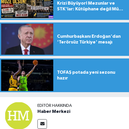
Krizi Büyüyor! Mezunlar ve
STK'lar: Kütüphane değil Müze
yapılsın!
Cumhurbaşkanı Erdoğan'dan
'Terörsüz Türkiye' mesajı
TOFAŞ potada yeni sezonu
hazır
EDITÖR HAKKINDA
Haber Merkezi