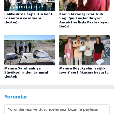
Balıkesir'de Kepsut'a Kent
Kadın Arkadaşlıkları Ruh
Lokantası ve altyapı
Sağlığını Güçlendiriyor:
desteği
Ancak Her İlişki Destekleyici
Değil
Manisa Saruhanlı'ya
Manisa Büyükşehir 'sağlıklı
Büyükşehir'den tarımsal
işyeri' sertifikasına kavuştu
destek
Yorumlar