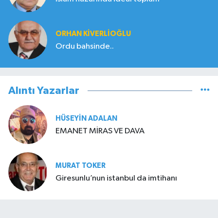
ORHAN KIVERLIOĞLU
Ordu bahsinde..
Alıntı Yazarlar
HÜSEYIN ADALAN
EMANET MİRAS VE DAVA
MURAT TOKER
Giresunlu’nun istanbul da imtihanı