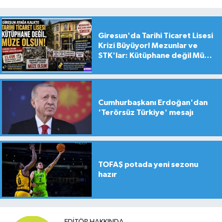
Giresun'da Tarihi Ticaret Lisesi
Krizi Büyüyor! Mezunlar ve
STK'lar: Kütüphane değil Müze
yapılsın!
Cumhurbaşkanı Erdoğan'dan
'Terörsüz Türkiye' mesajı
TOFAŞ potada yeni sezonu
hazır
EDITÖR HAKKINDA