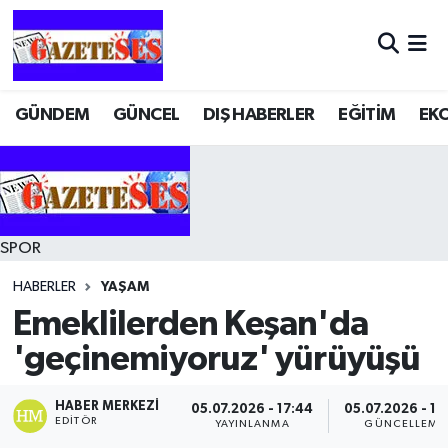
GÜNDEM
GÜNCEL
DIŞ HABERLER
EĞİTİM
EK
SPOR
HABERLER
YAŞAM
Emeklilerden Keşan'da
'geçinemiyoruz' yürüyüşü
HABER MERKEZI
05.07.2026 - 17:44
05.07.2026 - 17
EDITÖR
YAYINLANMA
GÜNCELLEME