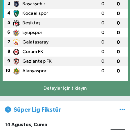
3
Başakşehir
0
0
4
Kocaelispor
0
0
5
Beşiktaş
0
0
6
Eyüpspor
0
0
7
Galatasaray
0
0
8
Çorum FK
0
0
9
Gaziantep FK
0
0
10
Alanyaspor
0
0
Detaylar için tıklayın
Süper Lig Fikstür
14 Ağustos, Cuma