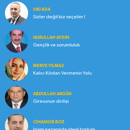
SIKI ADA
Sizler değil biz seçelim !
NURULLAH AYDIN
Gençlik ve sorumluluk
MERVE YILMAZ
Kalıcı Kiloları Vermenin Yolu
ABDULLAH AKGÜN
Giresunun dirilişi
CIHANGIR BOZ
İslam nazarında ideal toplum