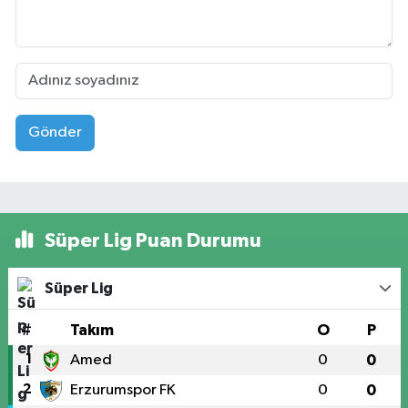
Gönder
Süper Lig Puan Durumu
Süper Lig
#
Takım
O
P
1
Amed
0
0
2
Erzurumspor FK
0
0