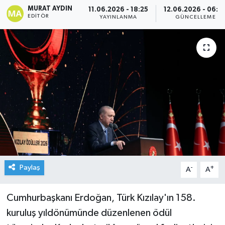
MURAT AYDIN
11.06.2026 - 18:25
12.06.2026 - 06:0
EDITÖR
YAYINLANMA
GÜNCELLEME
Paylaş
-
+
A
A
Cumhurbaşkanı Erdoğan, Türk Kızılay'ın 158.
kuruluş yıldönümünde düzenlenen ödül