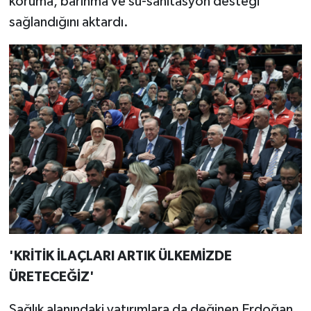
koruma, barınma ve su-sanitasyon desteği
sağlandığını aktardı.
'KRİTİK İLAÇLARI ARTIK ÜLKEMİZDE
ÜRETECEĞİZ'
Sağlık alanındaki yatırımlara da değinen Erdoğan,