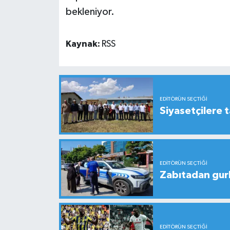
bekleniyor.
Kaynak:
RSS
EDITÖRÜN SEÇTIĞI
Siyasetçilere t
EDITÖRÜN SEÇTIĞI
Zabıtadan gurbe
EDITÖRÜN SEÇTIĞI