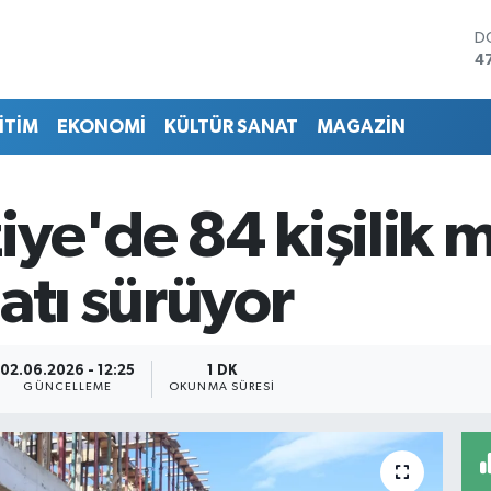
D
4
E
5
İTİM
EKONOMİ
KÜLTÜR SANAT
MAGAZİN
S
6
G
6
iye'de 84 kişilik
B
1
B
atı sürüyor
6
02.06.2026 - 12:25
1 DK
GÜNCELLEME
OKUNMA SÜRESI