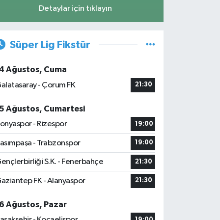
Detaylar için tıklayın
Süper Lig Fikstür
4 Ağustos, Cuma
alatasaray - Çorum FK
21:30
5 Ağustos, Cumartesi
onyaspor - Rizespor
19:00
asımpaşa - Trabzonspor
19:00
ençlerbirliği S.K. - Fenerbahçe
21:30
aziantep FK - Alanyaspor
21:30
6 Ağustos, Pazar
aşakşehir - Kocaelispor
19:00