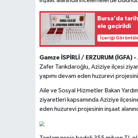
inşaat alanında incelemelerde bulund
Bursa'da tari
ele geçirildi
İçeriği Görüntül
Gamze İSPİRLİ / ERZURUM (İGFA) -
Zafer Tarıkdaroğlu, Aziziye ilçesi zi
yapımı devam eden huzurevi projesini
Aile ve Sosyal Hizmetler Bakan Yardımc
ziyaretleri kapsamında Aziziye ilçes
eden huzurevi projesinin inşaat alanı
Toplam proje bedeli 355 milyon TL olan