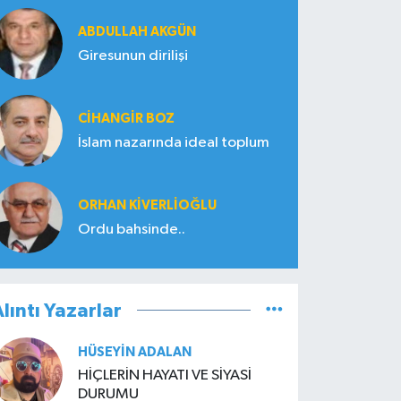
ABDULLAH AKGÜN
Giresunun dirilişi
CIHANGIR BOZ
İslam nazarında ideal toplum
ORHAN KIVERLIOĞLU
Ordu bahsinde..
lıntı Yazarlar
HÜSEYIN ADALAN
HİÇLERİN HAYATI VE SİYASİ
DURUMU