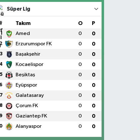
Süper Lig
#
Takım
O
P
1
Amed
0
0
2
Erzurumspor FK
0
0
3
Başakşehir
0
0
4
Kocaelispor
0
0
5
Beşiktaş
0
0
6
Eyüpspor
0
0
7
Galatasaray
0
0
8
Çorum FK
0
0
9
Gaziantep FK
0
0
0
Alanyaspor
0
0