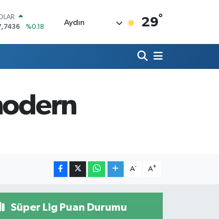
°
OLAR
29
Aydın
7,7436
%0.18
URO
5,2510
%0.32
TERLİN
4,4811
%0.38
RAM ALTIN
660.55
%0.03
 modern
İST100
3.779
%-14
ITCOIN
4.959,79
%1.11
-
+
A
A
Süper Lig Puan Durumu