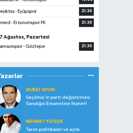
eşiktaş - Eyüpspor
21:30
med - Erzurumspor FK
21:30
7 Ağustos, Pazartesi
amsunspor - Göztepe
21:30
Yazarlar
MURAT AYDIN
Seçilmiş'in parti değiştirmesi
Sandığın Emanetine İhanet!
MEHMET YÜCEER
Tarım politikaları ve açlık.