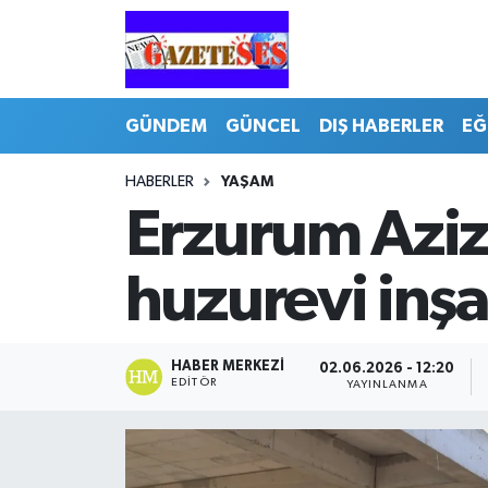
GÜNDEM
GÜNCEL
DIŞ HABERLER
EĞ
HABERLER
YAŞAM
Erzurum Aziz
huzurevi inşa
HABER MERKEZI
02.06.2026 - 12:20
EDITÖR
YAYINLANMA