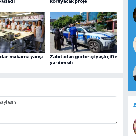
başladı
koruyacak proje
dan makarna yarışı
Zabıtadan gurbetçi yaşlı çifte
yardım eli
A