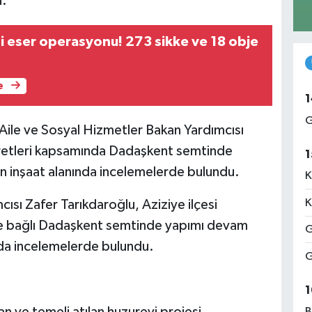
u.
hi eser operasyonu! 273 sikke ve 18 obje
e
1
G
Aile ve Sosyal Hizmetler Bakan Yardımcısı
yaretleri kapsamında Dadaşkent semtinde
1
n inşaat alanında incelemelerde bulundu.
K
K
ısı Zafer Tarıkdaroğlu, Aziziye ilçesi
ine bağlı Dadaşkent semtinde yapımı devam
G
nda incelemelerde bulundu.
G
1
 ve temeli atılan huzurevi projesi,
B