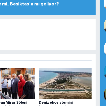
 mi, Beşiktaş'a mı geliyor?
yan Miras Şöleni
Deniz ekosistemini