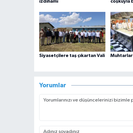
izdihamı
coşkuyla 
Siyasetçilere taş çıkartan Vali
Muhtarlar
Yorumlar