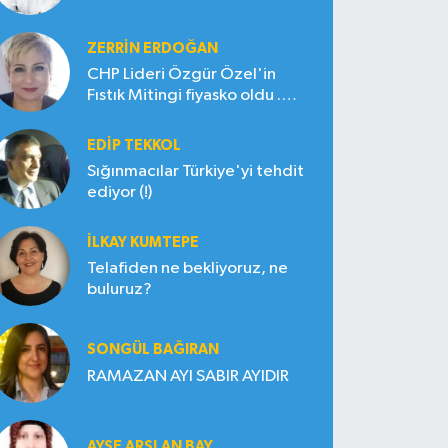
ZERRIN ERDOĞAN
CHP Lideri Özgür Özel'in
Fıstık Mitingi fiyasko oldu .
Çiftçi hayal kırıklığına uğradı
EDIP TEKKOL
Sığınmacılar Türkiye'yi tehdit
ediyor (!)
İLKAY KUMTEPE
Telafiden ne bekliyoruz, ne
buluruz?
SONGÜL BAĞIRAN
RAMAZAN AYI SABIR AYIDIR
AYŞE ARSLAN BAY