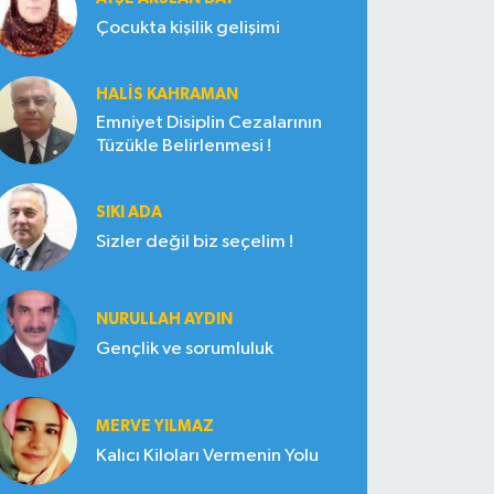
Çocukta kişilik gelişimi
HALIS KAHRAMAN
Emniyet Disiplin Cezalarının
Tüzükle Belirlenmesi !
SIKI ADA
Sizler değil biz seçelim !
NURULLAH AYDIN
Gençlik ve sorumluluk
MERVE YILMAZ
Kalıcı Kiloları Vermenin Yolu