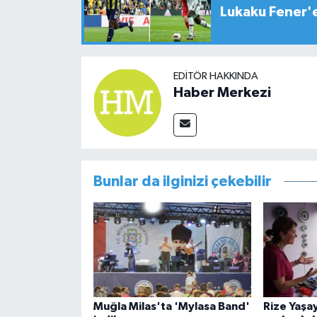
Lukaku Fener'e
EDITÖR HAKKINDA
Haber Merkezi
Bunlar da ilginizi çekebilir
Muğla Milas'ta 'Mylasa Band'
Rize Yaşa