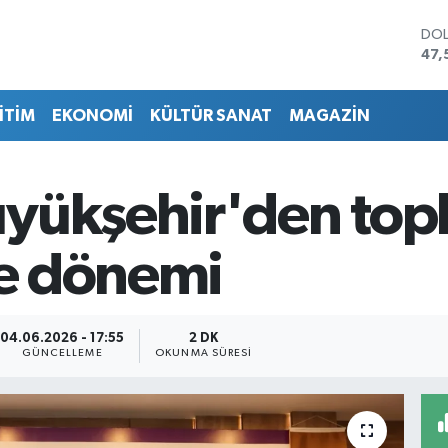
DO
47,
EU
55,
İTİM
EKONOMİ
KÜLTÜR SANAT
MAGAZİN
STE
64,
GRA
651
yükşehir'den top
BİS
13.
BIT
ce dönemi
64.
04.06.2026 - 17:55
2 DK
GÜNCELLEME
OKUNMA SÜRESI