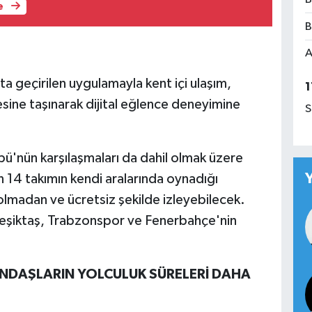
e
B
A
a geçirilen uygulamayla kent içi ulaşım,
1
esine taşınarak dijital eğlence deneyimine
S
bü'nün karşılaşmaları da dahil olmak üzere
14 takımın kendi aralarında oynadığı
 olmadan ve ücretsiz şekilde izleyebilecek.
eşiktaş, Trabzonspor ve Fenerbahçe'nin
ANDAŞLARIN YOLCULUK SÜRELERİ DAHA