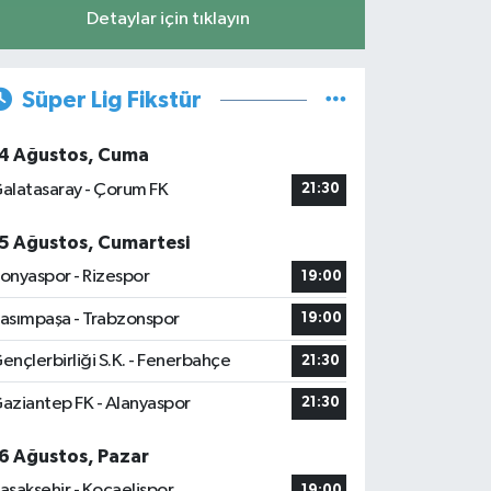
Detaylar için tıklayın
Süper Lig Fikstür
4 Ağustos, Cuma
alatasaray - Çorum FK
21:30
5 Ağustos, Cumartesi
onyaspor - Rizespor
19:00
asımpaşa - Trabzonspor
19:00
ençlerbirliği S.K. - Fenerbahçe
21:30
aziantep FK - Alanyaspor
21:30
6 Ağustos, Pazar
aşakşehir - Kocaelispor
19:00