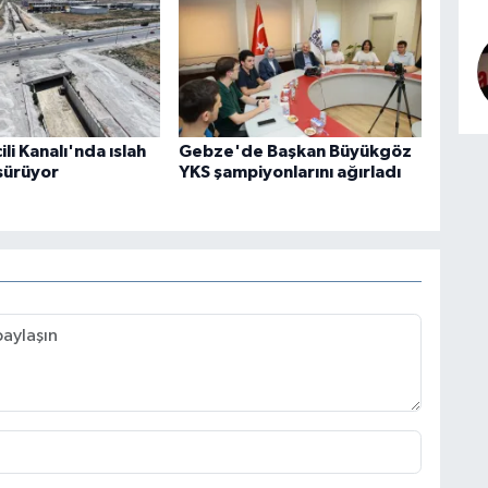
li Kanalı'nda ıslah
Gebze'de Başkan Büyükgöz
 sürüyor
YKS şampiyonlarını ağırladı