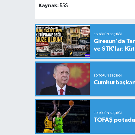
Kaynak:
RSS
EDITÖRÜN SEÇTIĞI
Giresun'da Tari
ve STK'lar: Kü
EDITÖRÜN SEÇTIĞI
Cumhurbaşkanı
EDITÖRÜN SEÇTIĞI
TOFAŞ potada 