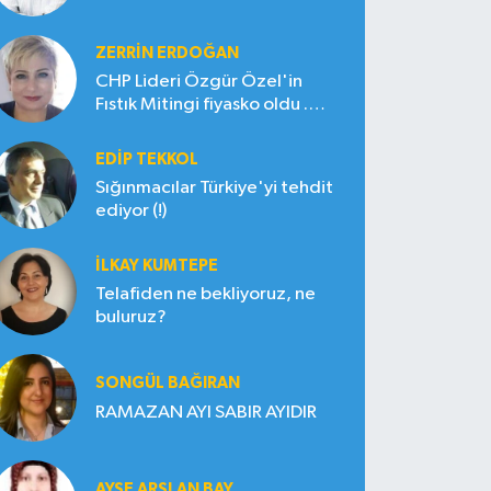
ZERRIN ERDOĞAN
CHP Lideri Özgür Özel'in
Fıstık Mitingi fiyasko oldu .
Çiftçi hayal kırıklığına uğradı
EDIP TEKKOL
Sığınmacılar Türkiye'yi tehdit
ediyor (!)
İLKAY KUMTEPE
Telafiden ne bekliyoruz, ne
buluruz?
SONGÜL BAĞIRAN
RAMAZAN AYI SABIR AYIDIR
AYŞE ARSLAN BAY