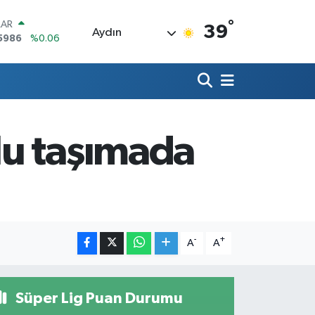
°
LAR
39
Aydın
5986
%0.06
RO
0700
%0.1
RLİN
2438
%0.21
M ALTIN
8.23
%0.39
lu taşımada
T100
703
%0
COIN
602,05
%0.69
-
+
A
A
Süper Lig Puan Durumu