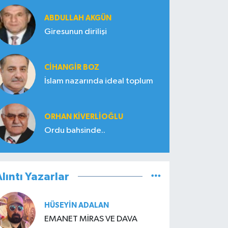
ABDULLAH AKGÜN
Giresunun dirilişi
CIHANGIR BOZ
İslam nazarında ideal toplum
ORHAN KIVERLIOĞLU
Ordu bahsinde..
lıntı Yazarlar
HÜSEYIN ADALAN
EMANET MİRAS VE DAVA