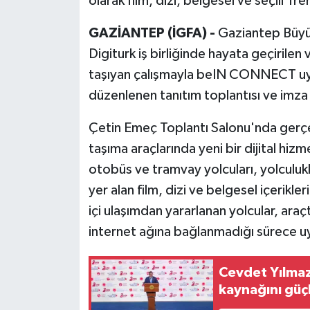
olarak film, dizi, belgesel ve seçili Tr
GAZİANTEP (İGFA) -
Gaziantep Büyük
Digiturk iş birliğinde hayata geçirilen 
taşıyan çalışmayla beIN CONNECT uygu
düzenlenen tanıtım toplantısı ve imza
Çetin Emeç Toplantı Salonu'nda gerçekl
taşıma araçlarında yeni bir dijital h
otobüs ve tramvay yolcuları, yolcu
yer alan film, dizi ve belgesel içerikle
içi ulaşımdan yararlanan yolcular, araçt
internet ağına bağlanmadığı sürece 
Cevdet Yılmaz:
kaynağını güç