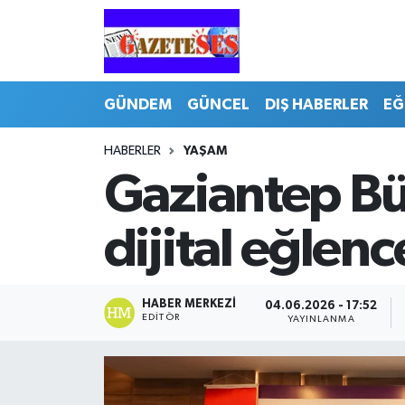
GÜNDEM
GÜNCEL
DIŞ HABERLER
EĞ
HABERLER
YAŞAM
Gaziantep Bü
dijital eğlen
HABER MERKEZI
04.06.2026 - 17:52
EDITÖR
YAYINLANMA