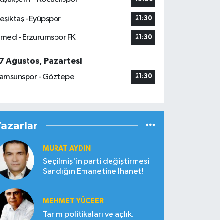
eşiktaş - Eyüpspor
21:30
med - Erzurumspor FK
21:30
7 Ağustos, Pazartesi
amsunspor - Göztepe
21:30
Yazarlar
MURAT AYDIN
Seçilmiş'in parti değiştirmesi
Sandığın Emanetine İhanet!
MEHMET YÜCEER
Tarım politikaları ve açlık.