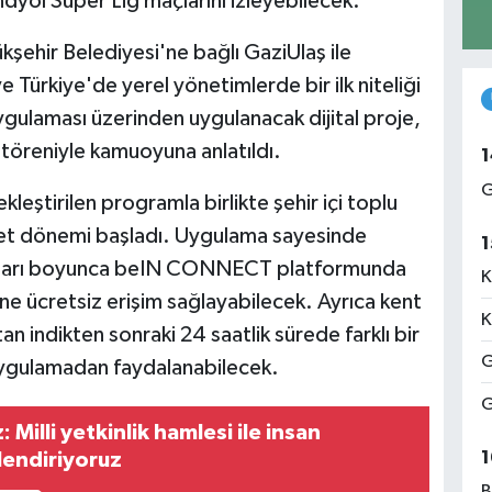
endyol Süper Lig maçlarını izleyebilecek.
şehir Belediyesi'ne bağlı GaziUlaş ile
ve Türkiye'de yerel yönetimlerde bir ilk niteliği
laması üzerinden uygulanacak dijital proje,
 töreniyle kamuoyuna anlatıldı.
1
G
eştirilen programla birlikte şehir içi toplu
izmet dönemi başladı. Uygulama sayesinde
1
lukları boyunca beIN CONNECT platformunda
K
rine ücretsiz erişim sağlayabilecek. Ayrıca kent
K
an indikten sonraki 24 saatlik sürede farklı bir
G
uygulamadan faydalanabilecek.
G
 Milli yetkinlik hamlesi ile insan
1
lendiriyoruz
B