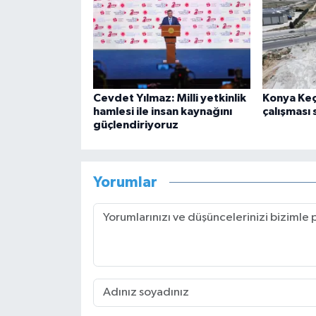
Cevdet Yılmaz: Milli yetkinlik
Konya Keçi
hamlesi ile insan kaynağını
çalışması
güçlendiriyoruz
Yorumlar