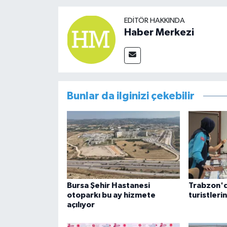
EDITÖR HAKKINDA
Haber Merkezi
Bunlar da ilginizi çekebilir
Bursa Şehir Hastanesi
Trabzon'd
otoparkı bu ay hizmete
turistleri
açılıyor