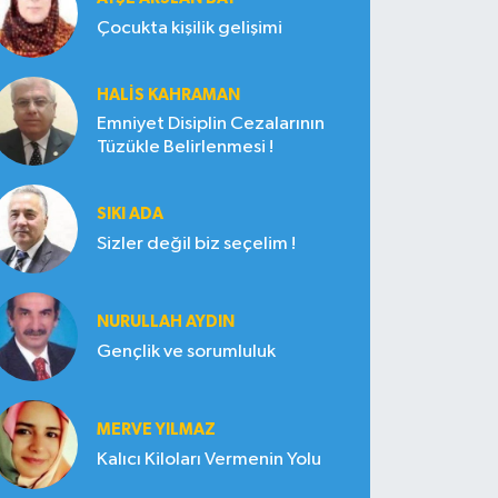
Çocukta kişilik gelişimi
HALIS KAHRAMAN
Emniyet Disiplin Cezalarının
Tüzükle Belirlenmesi !
SIKI ADA
Sizler değil biz seçelim !
NURULLAH AYDIN
Gençlik ve sorumluluk
MERVE YILMAZ
Kalıcı Kiloları Vermenin Yolu