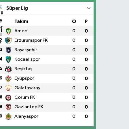
Süper Lig
#
Takım
O
P
1
Amed
0
0
2
Erzurumspor FK
0
0
3
Başakşehir
0
0
4
Kocaelispor
0
0
5
Beşiktaş
0
0
6
Eyüpspor
0
0
7
Galatasaray
0
0
8
Çorum FK
0
0
9
Gaziantep FK
0
0
0
Alanyaspor
0
0