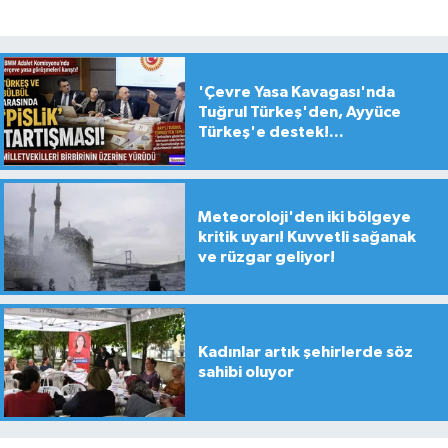
'Çevre Yasa Kavagası'nda
Tuğrul Türkeş'den, Ayyüce
Türkeş'e destek!...
Meteoroloji'den iki bölgeye
kritik uyarı! Kuvvetli sağanak
ve rüzgar geliyor!
Kadınlar artık şehirlerde söz
sahibi oluyor