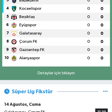
3
Başakşehir
0
0
4
Kocaelispor
0
0
5
Beşiktaş
0
0
6
Eyüpspor
0
0
7
Galatasaray
0
0
8
Çorum FK
0
0
9
Gaziantep FK
0
0
10
Alanyaspor
0
0
Detaylar için tıklayın
Süper Lig Fikstür
14 Ağustos, Cuma