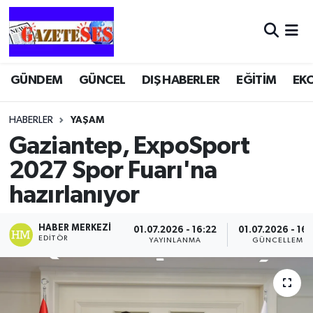
GÜNDEM
GÜNCEL
DIŞ HABERLER
EĞİTİM
EK
HABERLER
YAŞAM
Gaziantep, ExpoSport
2027 Spor Fuarı'na
hazırlanıyor
HABER MERKEZI
01.07.2026 - 16:22
01.07.2026 - 16:
EDITÖR
YAYINLANMA
GÜNCELLEME