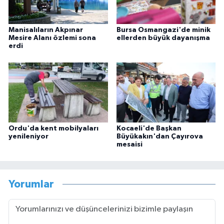
Manisalıların Akpınar
Bursa Osmangazi'de minik
Mesire Alanı özlemi sona
ellerden büyük dayanışma
erdi
Ordu'da kent mobilyaları
Kocaeli'de Başkan
yenileniyor
Büyükakın'dan Çayırova
mesaisi
Yorumlar