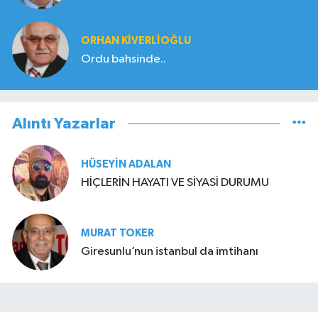
ORHAN KIVERLIOĞLU
Ordu bahsinde..
Alıntı Yazarlar
HÜSEYIN ADALAN
HİÇLERİN HAYATI VE SİYASİ DURUMU
MURAT TOKER
Giresunlu’nun istanbul da imtihanı