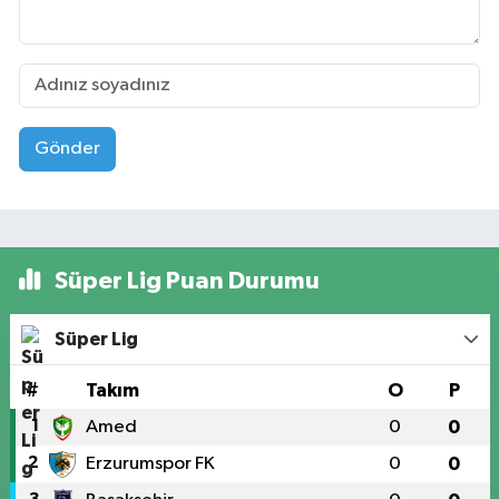
Gönder
Süper Lig Puan Durumu
Süper Lig
#
Takım
O
P
1
Amed
0
0
2
Erzurumspor FK
0
0