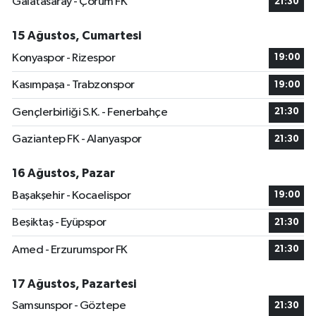
Galatasaray - Çorum FK
21:30
15 Ağustos, Cumartesi
Konyaspor - Rizespor
19:00
Kasımpaşa - Trabzonspor
19:00
Gençlerbirliği S.K. - Fenerbahçe
21:30
Gaziantep FK - Alanyaspor
21:30
16 Ağustos, Pazar
Başakşehir - Kocaelispor
19:00
Beşiktaş - Eyüpspor
21:30
Amed - Erzurumspor FK
21:30
17 Ağustos, Pazartesi
Samsunspor - Göztepe
21:30