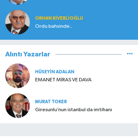
ORHAN KIVERLIOĞLU
Ordu bahsinde..
Alıntı Yazarlar
HÜSEYIN ADALAN
EMANET MİRAS VE DAVA
MURAT TOKER
Giresunlu’nun istanbul da imtihanı