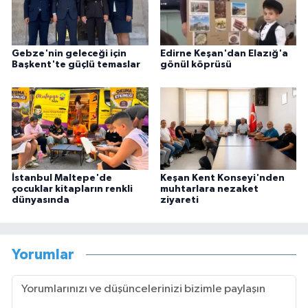
Gebze'nin geleceği için
Edirne Keşan'dan Elazığ'a
Başkent'te güçlü temaslar
gönül köprüsü
İstanbul Maltepe'de
Keşan Kent Konseyi'nden
çocuklar kitapların renkli
muhtarlara nezaket
dünyasında
ziyareti
Yorumlar