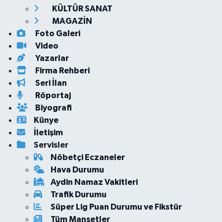
KÜLTÜR SANAT
MAGAZİN
Foto Galeri
Video
Yazarlar
Firma Rehberi
Seri İlan
Röportaj
Biyografi
Künye
İletişim
Servisler
Nöbetçi Eczaneler
Hava Durumu
Aydin Namaz Vakitleri
Trafik Durumu
Süper Lig Puan Durumu ve Fikstür
Tüm Manşetler