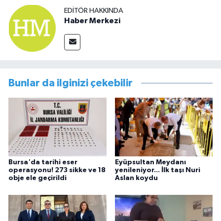
EDITÖR HAKKINDA
Haber Merkezi
Bunlar da ilginizi çekebilir
Bursa'da tarihi eser
Eyüpsultan Meydanı
operasyonu! 273 sikke ve 18
yenileniyor... İlk taşı Nuri
obje ele geçirildi
Aslan koydu