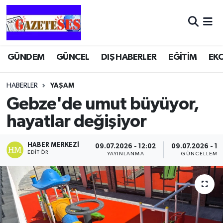
GÜNDEM
GÜNCEL
DIŞ HABERLER
EĞİTİM
EK
HABERLER
YAŞAM
Gebze'de umut büyüyor,
hayatlar değişiyor
HABER MERKEZI
09.07.2026 - 12:02
09.07.2026 - 12
EDITÖR
YAYINLANMA
GÜNCELLEME