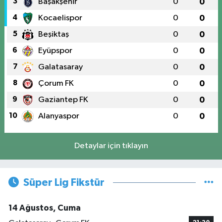
3
Başakşehir
0
0
4
Kocaelispor
0
0
5
Beşiktaş
0
0
6
Eyüpspor
0
0
7
Galatasaray
0
0
8
Çorum FK
0
0
9
Gaziantep FK
0
0
10
Alanyaspor
0
0
Detaylar için tıklayın
Süper Lig Fikstür
14 Ağustos, Cuma