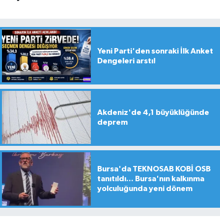
Yeni Parti'den sonraki İlk Anket
Dengeleri arstı!
Akdeniz'de 4,1 büyüklüğünde
deprem
Bursa'da TEKNOSAB KOBİ OSB
tanıtıldı... Bursa'nın kalkınma
yolculuğunda yeni dönem