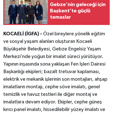
Gebze'nin geleceği için
Başkent'te güçlü
temaslar
KOCAELİ (İGFA) -
Özel bireylere yönelik eğitim
ve sosyal yaşam alanları oluşturan Kocaeli
Büyükşehir Belediyesi, Gebze Engelsiz Yaşam
Merkezi'nde yoğun bir imalat süreci yürütüyor.
Yapının inşasında sona yaklaşan Fen İşleri Dairesi
Başkanlığı ekipleri; bazalt tretuvar kaplaması,
elektrik ve mekanik işlerinin son montajları, ahşap
imalatların montajı, cephe söve imalatı, genel
temizlik ve havuz testleri ile diğer montaj ve
imalatlara devam ediyor. Ekipler, cephe güneş
kırıcı panel imalatı, hissedilebilir yüzey imalatı ve