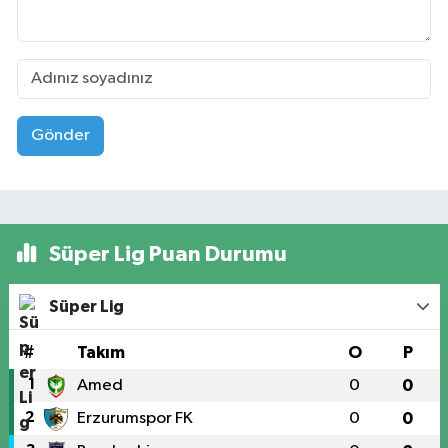
Gönder
Süper Lig Puan Durumu
Süper Lig
#
Takım
O
P
1
Amed
0
0
2
Erzurumspor FK
0
0