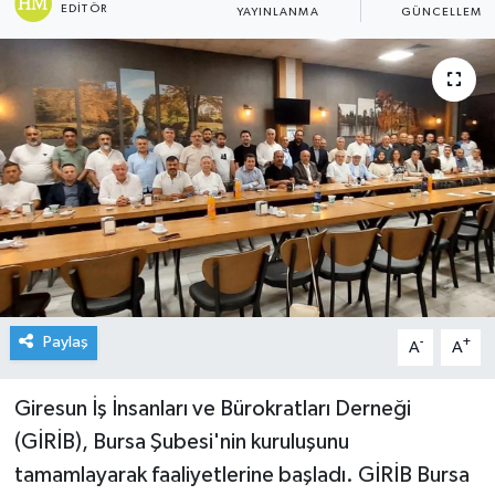
EDITÖR
YAYINLANMA
GÜNCELLEME
Paylaş
-
+
A
A
Giresun İş İnsanları ve Bürokratları Derneği
(GİRİB), Bursa Şubesi'nin kuruluşunu
tamamlayarak faaliyetlerine başladı. GİRİB Bursa