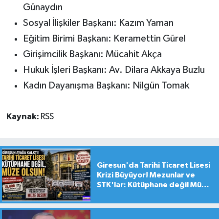
Günaydın
Sosyal İlişkiler Başkanı: Kazım Yaman
Eğitim Birimi Başkanı: Keramettin Gürel
Girişimcilik Başkanı: Mücahit Akça
Hukuk İşleri Başkanı: Av. Dilara Akkaya Buzlu
Kadın Dayanışma Başkanı: Nilgün Tomak
Kaynak:
RSS
Giresun'da Tarihi Ticaret Lisesi
Krizi Büyüyor! Mezunlar ve
STK'lar: Kütüphane değil Müze
yapılsın!