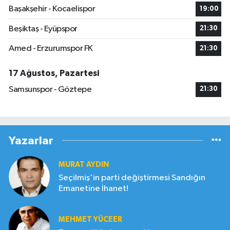
Başakşehir - Kocaelispor
19:00
Beşiktaş - Eyüpspor
21:30
Amed - Erzurumspor FK
21:30
17 Ağustos, Pazartesi
Samsunspor - Göztepe
21:30
Yazarlar
MURAT AYDIN
Seçilmiş'in parti değiştirmesi Sandığın
Emanetine İhanet!
MEHMET YÜCEER