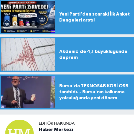
Yeni Parti'den sonraki İlk Anket
Dengeleri arstı!
Akdeniz'de 4,1 büyüklüğünde
deprem
Bursa'da TEKNOSAB KOBİ OSB
tanıtıldı... Bursa'nın kalkınma
yolculuğunda yeni dönem
EDITÖR HAKKINDA
Haber Merkezi