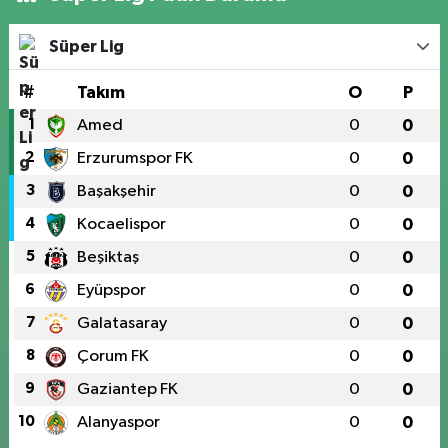
Süper Lig
#
Takım
O
P
1
Amed
0
0
2
Erzurumspor FK
0
0
3
Başakşehir
0
0
4
Kocaelispor
0
0
5
Beşiktaş
0
0
6
Eyüpspor
0
0
7
Galatasaray
0
0
8
Çorum FK
0
0
9
Gaziantep FK
0
0
10
Alanyaspor
0
0