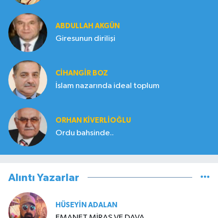
ABDULLAH AKGÜN
Giresunun dirilişi
CIHANGIR BOZ
İslam nazarında ideal toplum
ORHAN KIVERLIOĞLU
Ordu bahsinde..
Alıntı Yazarlar
HÜSEYIN ADALAN
EMANET MİRAS VE DAVA