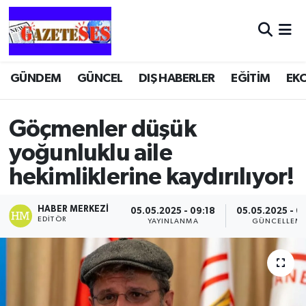
GÜNDEM
GÜNCEL
DIŞ HABERLER
EĞİTİM
EK
Göçmenler düşük
yoğunluklu aile
hekimliklerine kaydırılıyor!
HABER MERKEZI
05.05.2025 - 09:18
05.05.2025 - 0
EDITÖR
YAYINLANMA
GÜNCELLEM