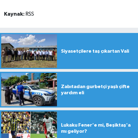
Kaynak:
RSS
Siyasetçilere taş çıkartan Vali
Zabıtadan gurbetçi yaşlı çifte
yardım eli
Lukaku Fener'e mi, Beşiktaş'a
mı geliyor?