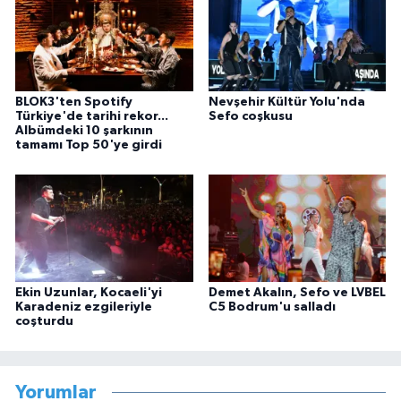
BLOK3'ten Spotify
Nevşehir Kültür Yolu'nda
Türkiye'de tarihi rekor...
Sefo coşkusu
Albümdeki 10 şarkının
tamamı Top 50'ye girdi
Ekin Uzunlar, Kocaeli'yi
Demet Akalın, Sefo ve LVBEL
Karadeniz ezgileriyle
C5 Bodrum'u salladı
coşturdu
Yorumlar