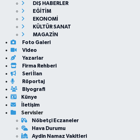
DIŞ HABERLER
EĞİTİM
EKONOMİ
KÜLTÜR SANAT
MAGAZİN
Foto Galeri
Video
Yazarlar
Firma Rehberi
Seri İlan
Röportaj
Biyografi
Künye
İletişim
Servisler
Nöbetçi Eczaneler
Hava Durumu
Aydin Namaz Vakitleri