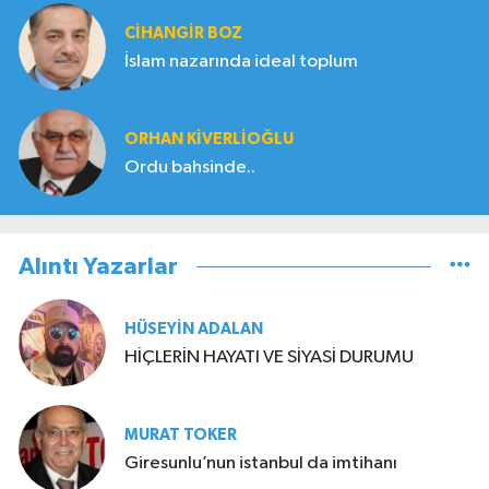
CIHANGIR BOZ
İslam nazarında ideal toplum
ORHAN KIVERLIOĞLU
Ordu bahsinde..
Alıntı Yazarlar
HÜSEYIN ADALAN
HİÇLERİN HAYATI VE SİYASİ DURUMU
MURAT TOKER
Giresunlu’nun istanbul da imtihanı