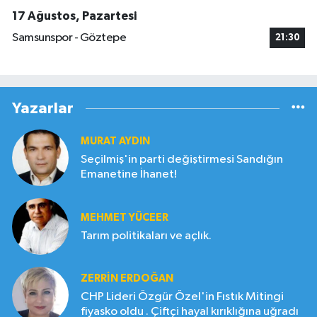
17 Ağustos, Pazartesi
Samsunspor - Göztepe
21:30
Yazarlar
MURAT AYDIN
Seçilmiş'in parti değiştirmesi Sandığın
Emanetine İhanet!
MEHMET YÜCEER
Tarım politikaları ve açlık.
ZERRIN ERDOĞAN
CHP Lideri Özgür Özel'in Fıstık Mitingi
fiyasko oldu . Çiftçi hayal kırıklığına uğradı