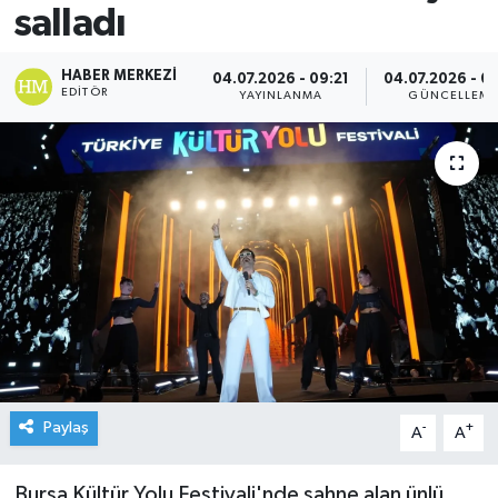
salladı
HABER MERKEZI
04.07.2026 - 09:21
04.07.2026 - 0
EDITÖR
YAYINLANMA
GÜNCELLEM
Paylaş
-
+
A
A
Bursa Kültür Yolu Festivali'nde sahne alan ünlü