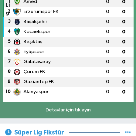
1
Amed
0
0
2
Erzurumspor FK
0
0
3
Başakşehir
0
0
4
Kocaelispor
0
0
5
Beşiktaş
0
0
6
Eyüpspor
0
0
7
Galatasaray
0
0
8
Çorum FK
0
0
9
Gaziantep FK
0
0
10
Alanyaspor
0
0
Detaylar için tıklayın
Süper Lig Fikstür