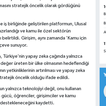
masını stratejik öncelik olarak gördüğünü
1
B
B
 iş birliğinde geliştirilen platformun, Ulusal
ırlandığı ve kamu ile özel sektörün
A
elirtildi. Girişim, aynı zamanda 'Kamu için
1
rçeve sunuyor.
S
a, Türkiye'nin yapay zeka çağında yalnızca
 değer üreten bir ülke olmasının hedeflendiği
n yetkinliklerinin artırılması ve yapay zeka
tratejik öncelik olduğu ifade edildi.
un yalnızca teknolojiyi değil, onu kullanan
ş gücü, öğrenciler, girişimciler ve kamu
e destekleneceğini kaydetti.