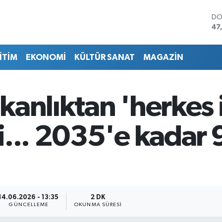
DO
47
EU
55
İTİM
EKONOMİ
KÜLTÜR SANAT
MAGAZİN
ST
64
GR
65
kanlıktan 'herkes 
Bİ
13
BI
... 2035'e kadar 
64
14.06.2026 - 13:35
2 DK
GÜNCELLEME
OKUNMA SÜRESI