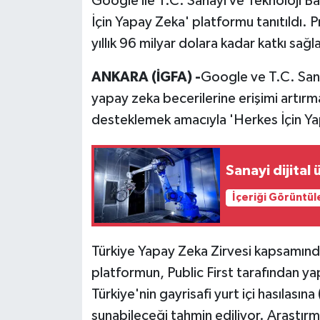
Google ile T.C. Sanayi ve Teknoloji Bak
İçin Yapay Zeka' platformu tanıtıldı. 
yıllık 96 milyar dolara kadar katkı sağ
ANKARA (İGFA) -
Google ve T.C. Sana
yapay zeka becerilerine erişimi artır
desteklemek amacıyla 'Herkes İçin Ya
Sanayi dijital
İçeriği Görüntül
Türkiye Yapay Zeka Zirvesi kapsamında 
platformun, Public First tarafından y
Türkiye'nin gayrisafi yurt içi hasılasına
sunabileceği tahmin ediliyor. Araştır