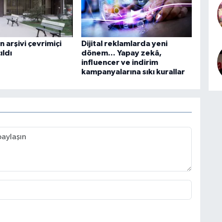
n arşivi çevrimiçi
Dijital reklamlarda yeni
ıldı
dönem... Yapay zekâ,
influencer ve indirim
kampanyalarına sıkı kurallar