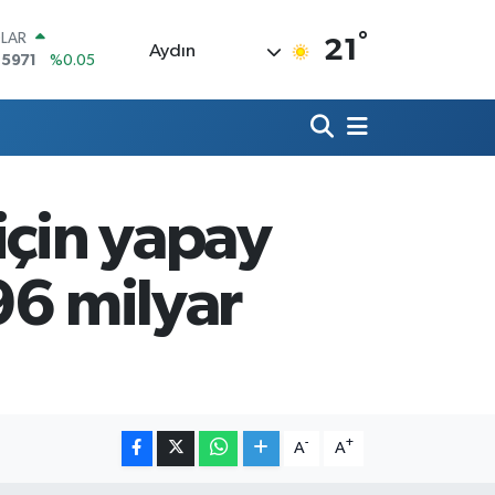
°
LAR
21
Aydın
,5971
%0.05
RO
,1336
%0.18
ERLİN
,2534
%0.22
AM ALTIN
27.85
%0.54
için yapay
ST100
.703
%0
TCOIN
96 milyar
.475,47
%0.66
-
+
A
A