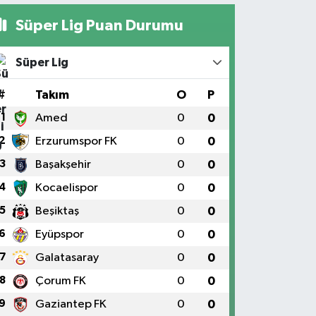
Süper Lig Puan Durumu
Süper Lig
#
Takım
O
P
1
Amed
0
0
2
Erzurumspor FK
0
0
3
Başakşehir
0
0
4
Kocaelispor
0
0
5
Beşiktaş
0
0
6
Eyüpspor
0
0
7
Galatasaray
0
0
8
Çorum FK
0
0
9
Gaziantep FK
0
0