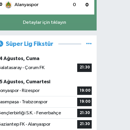
0
Alanyaspor
0
0
Detaylar için tıklayın
Süper Lig Fikstür
4 Ağustos, Cuma
alatasaray - Çorum FK
21:30
5 Ağustos, Cumartesi
onyaspor - Rizespor
19:00
asımpaşa - Trabzonspor
19:00
ençlerbirliği S.K. - Fenerbahçe
21:30
aziantep FK - Alanyaspor
21:30