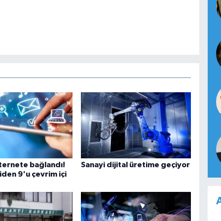
nternete bağlandı!
Sanayi dijital üretime geçiyor
iden 9'u çevrim içi
A