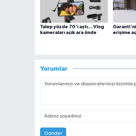
Talep yüzde 70'i aştı... Vlog
Garanti'ni
kameraları açık ara önde
erişime aç
Yorumlar
Gönder