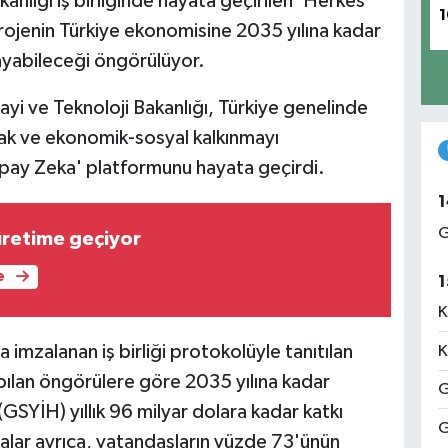
anlığı iş birliğinde hayata geçirilen 'Herkes
1
Projenin Türkiye ekonomisine 2035 yılına kadar
layabileceği öngörülüyor.
yi ve Teknoloji Bakanlığı, Türkiye genelinde
mak ve ekonomik-sosyal kalkınmayı
pay Zeka' platformunu hayata geçirdi.
1
G
 üretime geçiyor
e
1
K
imzalanan iş birliği protokolüyle tanıtılan
K
apılan öngörülere göre 2035 yılına kadar
G
 (GSYİH) yıllık 96 milyar dolara kadar katkı
G
malar ayrıca, vatandaşların yüzde 73'ünün