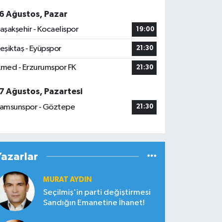
6 Ağustos, Pazar
aşakşehir - Kocaelispor
19:00
eşiktaş - Eyüpspor
21:30
med - Erzurumspor FK
21:30
7 Ağustos, Pazartesi
amsunspor - Göztepe
21:30
Yazarlar
MURAT AYDIN
Seçilmiş'in parti değiştirmesi
Sandığın Emanetine İhanet!