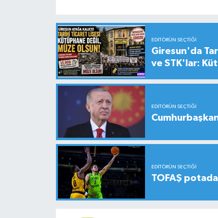
EDITÖRÜN SEÇTIĞI
Giresun'da Tari
ve STK'lar: Kü
EDITÖRÜN SEÇTIĞI
Cumhurbaşkanı
EDITÖRÜN SEÇTIĞI
TOFAŞ potada 