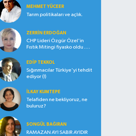
MEHMET YÜCEER
Tarım politikaları ve açlık.
ZERRIN ERDOĞAN
CHP Lideri Özgür Özel'in
Fıstık Mitingi fiyasko oldu .
Çiftçi hayal kırıklığına uğradı
EDIP TEKKOL
Sığınmacılar Türkiye'yi tehdit
ediyor (!)
İLKAY KUMTEPE
Telafiden ne bekliyoruz, ne
buluruz?
SONGÜL BAĞIRAN
RAMAZAN AYI SABIR AYIDIR