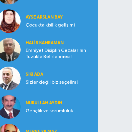
AYŞE ARSLAN BAY
Çocukta kişilik gelişimi
HALIS KAHRAMAN
Emniyet Disiplin Cezalarının
Tüzükle Belirlenmesi !
SIKI ADA
Sizler değil biz seçelim !
NURULLAH AYDIN
Gençlik ve sorumluluk
MERVE YILMAZ