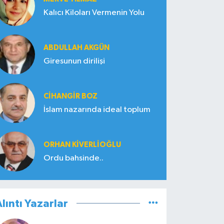
Kalıcı Kiloları Vermenin Yolu
ABDULLAH AKGÜN
Giresunun dirilişi
CIHANGIR BOZ
İslam nazarında ideal toplum
ORHAN KIVERLIOĞLU
Ordu bahsinde..
lıntı Yazarlar