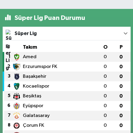
Süper Lig Puan Durumu
Süper Lig
#
Takım
O
P
1
Amed
0
0
2
Erzurumspor FK
0
0
3
Başakşehir
0
0
4
Kocaelispor
0
0
5
Beşiktaş
0
0
6
Eyüpspor
0
0
7
Galatasaray
0
0
8
Çorum FK
0
0