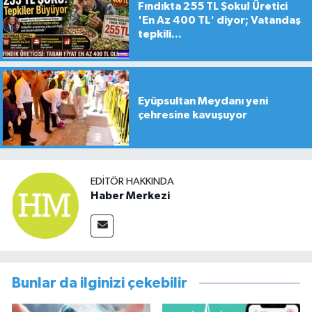
Fındıkta 255 TL Şoku! Üretici
'En Az 400 TL' diyor; Vatandaş
tepkili...
Eyüpsultan Meydanı yeni
çehresine kavuşuyor
EDITÖR HAKKINDA
Haber Merkezi
Bunlar da ilginizi çekebilir