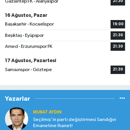
Gaziantep FK - Alanyaspor
21:30
16 Ağustos, Pazar
Başakşehir - Kocaelispor
19:00
Beşiktaş - Eyüpspor
21:30
Amed - Erzurumspor FK
21:30
17 Ağustos, Pazartesi
Samsunspor - Göztepe
21:30
Yazarlar
MURAT AYDIN
Seçilmiş'in parti değiştirmesi Sandığın
Emanetine İhanet!