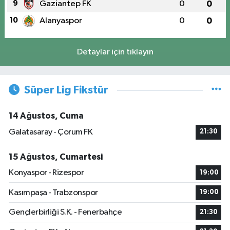
9
Gaziantep FK
0
0
10
Alanyaspor
0
0
Detaylar için tıklayın
Süper Lig Fikstür
14 Ağustos, Cuma
Galatasaray - Çorum FK
21:30
15 Ağustos, Cumartesi
Konyaspor - Rizespor
19:00
Kasımpaşa - Trabzonspor
19:00
Gençlerbirliği S.K. - Fenerbahçe
21:30