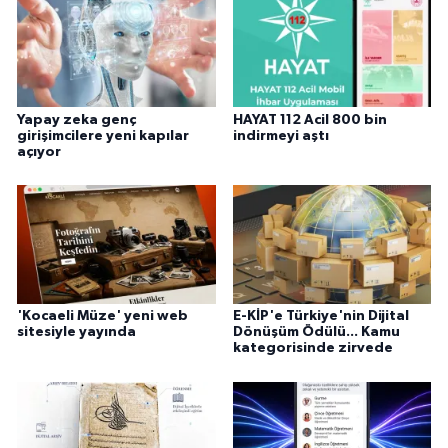
Yapay zeka genç
HAYAT 112 Acil 800 bin
girişimcilere yeni kapılar
indirmeyi aştı
açıyor
'Kocaeli Müze' yeni web
E-KİP'e Türkiye'nin Dijital
sitesiyle yayında
Dönüşüm Ödülü... Kamu
kategorisinde zirvede