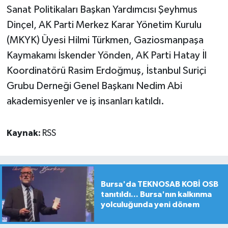
Sanat Politikaları Başkan Yardımcısı Şeyhmus
Dinçel, AK Parti Merkez Karar Yönetim Kurulu
(MKYK) Üyesi Hilmi Türkmen, Gaziosmanpaşa
Kaymakamı İskender Yönden, AK Parti Hatay İl
Koordinatörü Rasim Erdoğmuş, İstanbul Suriçi
Grubu Derneği Genel Başkanı Nedim Abi
akademisyenler ve iş insanları katıldı.
Kaynak:
RSS
Bursa'da TEKNOSAB KOBİ OSB
tanıtıldı... Bursa'nın kalkınma
yolculuğunda yeni dönem