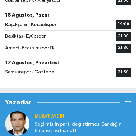
Gaziantep FK - Alanyaspor
21:30
16 Ağustos, Pazar
Başakşehir - Kocaelispor
19:00
Beşiktaş - Eyüpspor
21:30
Amed - Erzurumspor FK
21:30
17 Ağustos, Pazartesi
Samsunspor - Göztepe
21:30
Yazarlar
MURAT AYDIN
Seçilmiş'in parti değiştirmesi Sandığın
Emanetine İhanet!