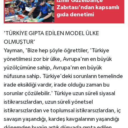
İzmir Güzelbahçe
Zabıtası'ndan kapsamlı
gıda denetimi
'TÜRKİYE GIPTA EDİLEN MODEL ÜLKE
OLMUŞTUR'
Yayman, 'Bize hep şöyle öğrettiler, 'Türkiye
yönetilmesi zor bir ülke, Avrupa'nın en büyük
yüzölçümüne sahip, Avrupa'nın en büyük
nüfusuna sahip. Türkiye'deki sorunların temelinde
irade eksikliği vardır, irade olduğu zaman bu
sorunlar çözülebilir.' Türkiye uzun süreli siyasal
istikrarsızlardan, uzun süreli yönetsel
istikrarsızlardan ve toplumsal istikrarsızlardan, iç
savaşın yaşandığı, kardeş kavgalarının yaşandığı
dönemden bugün artık dünyada gıpta edilen,