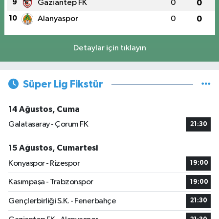
9
Gaziantep FK
0
0
10
Alanyaspor
0
0
Detaylar için tıklayın
Süper Lig Fikstür
14 Ağustos, Cuma
Galatasaray - Çorum FK
21:30
15 Ağustos, Cumartesi
Konyaspor - Rizespor
19:00
Kasımpaşa - Trabzonspor
19:00
Gençlerbirliği S.K. - Fenerbahçe
21:30