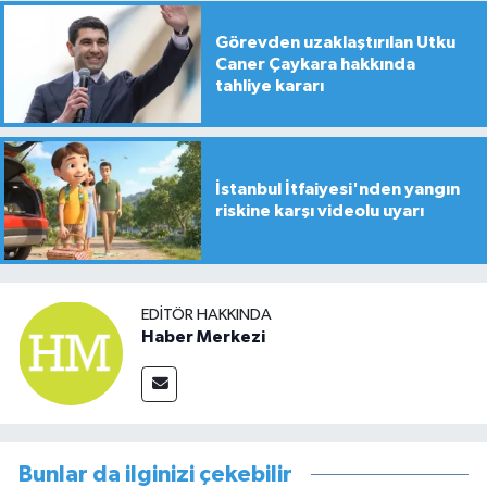
Görevden uzaklaştırılan Utku
Caner Çaykara hakkında
tahliye kararı
İstanbul İtfaiyesi'nden yangın
riskine karşı videolu uyarı
EDITÖR HAKKINDA
Haber Merkezi
Bunlar da ilginizi çekebilir