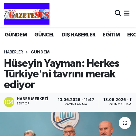
GÜNDEM
GÜNCEL
DIŞ HABERLER
EĞİTİM
EK
HABERLER
GÜNDEM
Hüseyin Yayman: Herkes
Türkiye'ni tavrını merak
ediyor
HABER MERKEZI
13.06.2026 - 11:47
13.06.2026 - 11:
EDITÖR
YAYINLANMA
GÜNCELLEME