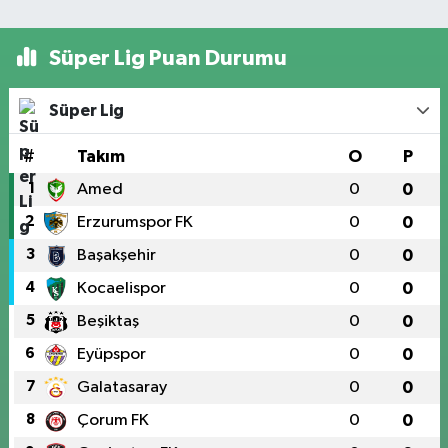
Süper Lig Puan Durumu
Süper Lig
#
Takım
O
P
1
Amed
0
0
2
Erzurumspor FK
0
0
3
Başakşehir
0
0
4
Kocaelispor
0
0
5
Beşiktaş
0
0
6
Eyüpspor
0
0
7
Galatasaray
0
0
8
Çorum FK
0
0