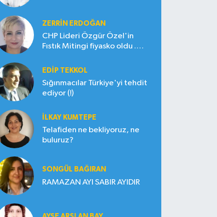
ZERRIN ERDOĞAN
CHP Lideri Özgür Özel'in
Fıstık Mitingi fiyasko oldu .
Çiftçi hayal kırıklığına uğradı
EDIP TEKKOL
Sığınmacılar Türkiye'yi tehdit
ediyor (!)
İLKAY KUMTEPE
Telafiden ne bekliyoruz, ne
buluruz?
SONGÜL BAĞIRAN
RAMAZAN AYI SABIR AYIDIR
AYŞE ARSLAN BAY