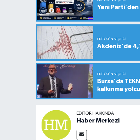
EDITÖRÜN SEÇTIĞI
Yeni Parti'den 
EDITÖRÜN SEÇTIĞI
Akdeniz'de 4
EDITÖRÜN SEÇTIĞI
Bursa'da TEKNO
kalkınma yolc
EDITÖR HAKKINDA
Haber Merkezi