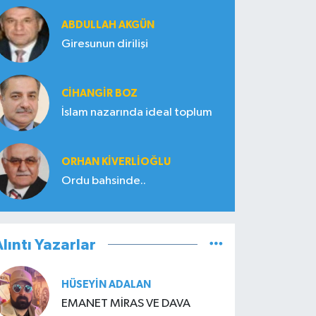
ABDULLAH AKGÜN
Giresunun dirilişi
CIHANGIR BOZ
İslam nazarında ideal toplum
ORHAN KIVERLIOĞLU
Ordu bahsinde..
lıntı Yazarlar
HÜSEYIN ADALAN
EMANET MİRAS VE DAVA