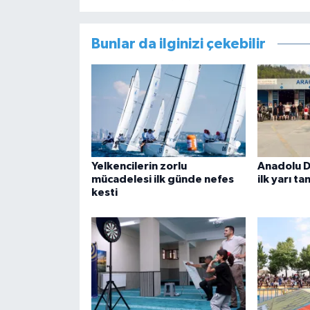
Bunlar da ilginizi çekebilir
Yelkencilerin zorlu
Anadolu D
mücadelesi ilk günde nefes
ilk yarı t
kesti