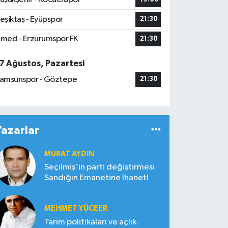
eşiktaş - Eyüpspor
21:30
med - Erzurumspor FK
21:30
7 Ağustos, Pazartesi
amsunspor - Göztepe
21:30
Yazarlar
MURAT AYDIN
Seçilmiş'in parti değiştirmesi
Sandığın Emanetine İhanet!
MEHMET YÜCEER
Tarım politikaları ve açlık.