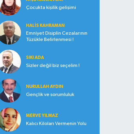
Çocukta kişilik gelişimi
HALIS KAHRAMAN
Emniyet Disiplin Cezalarının
Tüzükle Belirlenmesi !
SIKI ADA
Sizler değil biz seçelim !
NURULLAH AYDIN
Gençlik ve sorumluluk
MERVE YILMAZ
Kalıcı Kiloları Vermenin Yolu