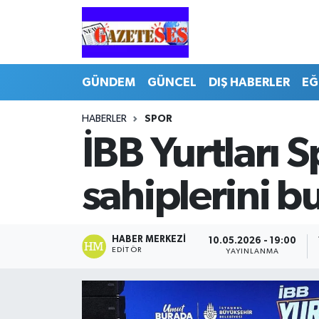
GÜNDEM
GÜNCEL
DIŞ HABERLER
EĞ
HABERLER
SPOR
İBB Yurtları 
sahiplerini b
HABER MERKEZI
10.05.2026 - 19:00
EDITÖR
YAYINLANMA