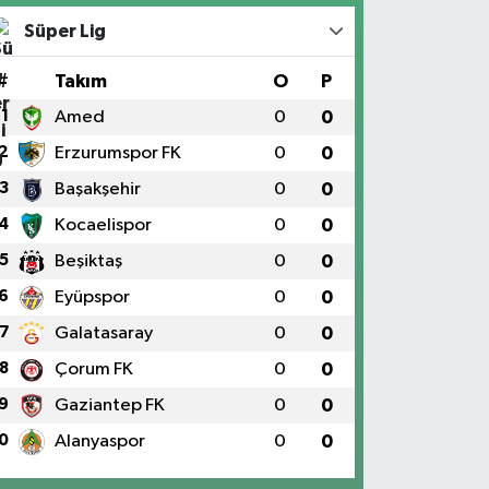
Süper Lig
#
Takım
O
P
1
Amed
0
0
2
Erzurumspor FK
0
0
3
Başakşehir
0
0
4
Kocaelispor
0
0
5
Beşiktaş
0
0
6
Eyüpspor
0
0
7
Galatasaray
0
0
8
Çorum FK
0
0
9
Gaziantep FK
0
0
0
Alanyaspor
0
0