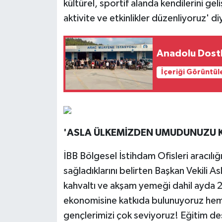
kültürel, sportif alanda kendilerini ge
aktivite ve etkinlikler düzenliyoruz' d
Anadolu Dostlu
İçeriği Görüntül
'ASLA ÜLKEMİZDEN UMUDUNUZU 
İBB Bölgesel İstihdam Ofisleri aracılığı 
sağladıklarını belirten Başkan Vekili As
kahvaltı ve akşam yemeği dahil ayda
ekonomisine katkıda bulunuyoruz hem 
gençlerimizi çok seviyoruz! Eğitim des