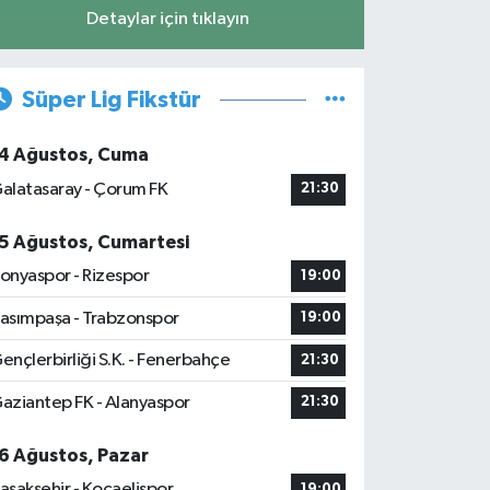
Detaylar için tıklayın
Süper Lig Fikstür
4 Ağustos, Cuma
alatasaray - Çorum FK
21:30
5 Ağustos, Cumartesi
onyaspor - Rizespor
19:00
asımpaşa - Trabzonspor
19:00
ençlerbirliği S.K. - Fenerbahçe
21:30
aziantep FK - Alanyaspor
21:30
6 Ağustos, Pazar
aşakşehir - Kocaelispor
19:00