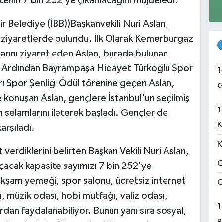
sitenin 7 bin 252'ye çıkarılacağını müjdeledi.
r Belediye (İBB))Başkanvekili Nuri Aslan,
 ziyaretlerde bulundu. İlk Olarak Kemerburgaz
arını ziyaret eden Aslan, burada bulunan
i. Ardından Bayrampaşa Hidayet Türkoğlu Spor
1
ı Spor Şenliği Ödül törenine geçen Aslan,
G
de konuşan Aslan, gençlere İstanbul'un seçilmiş
1
selamlarını ileterek başladı. Gençler de
K
arşıladı.
K
verdiklerini belirten Başkan Vekili Nuri Aslan,
G
açacak kapasite sayımızı 7 bin 252'ye
 akşam yemeği, spor salonu, ücretsiz internet
G
, müzik odası, hobi mutfağı, valiz odası,
1
ardan faydalanabiliyor. Bunun yanı sıra sosyal,
B