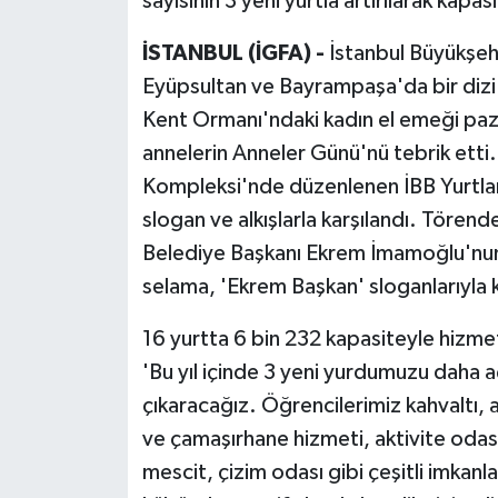
sayısının 3 yeni yurtla artırılarak kapa
İSTANBUL (İGFA) -
İstanbul Büyükşehi
Eyüpsultan ve Bayrampaşa'da bir dizi
Kent Ormanı'ndaki kadın el emeği paz
annelerin Anneler Günü'nü tebrik ett
Kompleksi'nde düzenlenen İBB Yurtlar
slogan ve alkışlarla karşılandı. Tören
Belediye Başkanı Ekrem İmamoğlu'nun 
selama, 'Ekrem Başkan' sloganlarıyla k
16 yurtta 6 bin 232 kapasiteyle hizmet 
'Bu yıl içinde 3 yeni yurdumuzu daha 
çıkaracağız. Öğrencilerimiz kahvaltı,
ve çamaşırhane hizmeti, aktivite odası
mescit, çizim odası gibi çeşitli imkanl