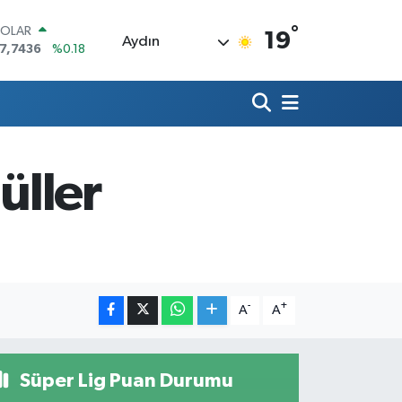
°
OLAR
19
Aydın
7,7436
%0.18
URO
5,2510
%0.32
TERLİN
4,4811
%0.38
RAM ALTIN
660.55
%0.03
üller
İST100
3.779
%-14
ITCOIN
4.959,79
%1.11
-
+
A
A
Süper Lig Puan Durumu