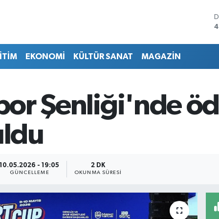
D
4
E
5
İTİM
EKONOMİ
KÜLTÜR SANAT
MAGAZİN
S
6
G
6
Spor Şenliği'nde öd
B
1
B
uldu
6
10.05.2026 - 19:05
2 DK
GÜNCELLEME
OKUNMA SÜRESI