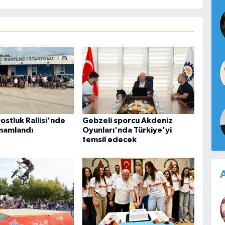
ostluk Rallisi'nde
Gebzeli sporcu Akdeniz
amamlandı
Oyunları'nda Türkiye'yi
temsil edecek
A