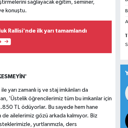
liştirmelerini sağlayacak eğitim, seminer,
iye konuştu.
B
A
k Rallisi'nde ilk yarı tamamlandı
1
e
S
KESMEYİN'
ile yarı zamanlı iş ve staj imkânları da
lan, 'Üstelik öğrencilerimiz tüm bu imkanlar için
 2.850 TL ödüyorlar. Bu sayede hem hane
de ailelerimiz gözü arkada kalmıyor. Biz
teklerimizle, yurtlarımızla, ders