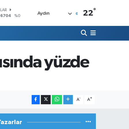
°
LAR
22
Aydın
,6704
%0
RO
,0406
%-0.08
ERLİN
,2143
%0
AM ALTIN
00.87
%0.12
yarısında yüzde
ST100
.799
%70
TCOIN
.643,95
%0.16
-
+
A
A
Yazarlar