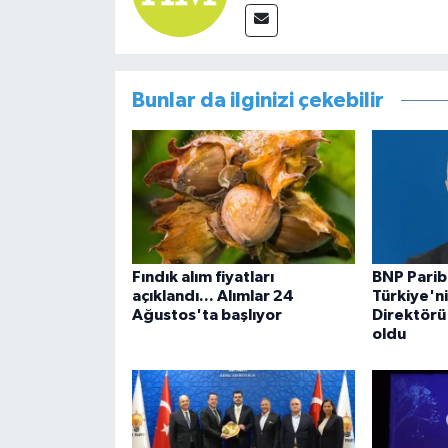
Bunlar da ilginizi çekebilir
Fındık alım fiyatları
BNP Parib
açıklandı... Alımlar 24
Türkiye'n
Ağustos'ta başlıyor
Direktörü
oldu