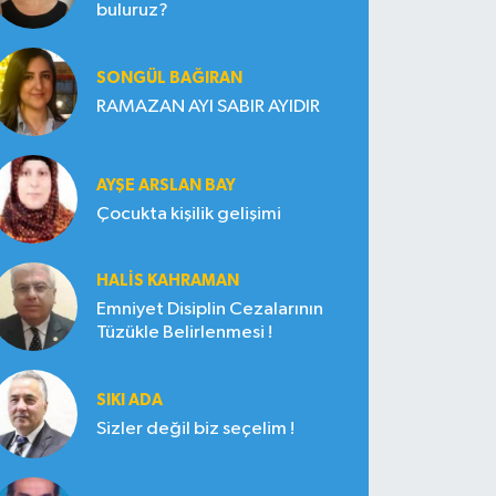
buluruz?
SONGÜL BAĞIRAN
RAMAZAN AYI SABIR AYIDIR
AYŞE ARSLAN BAY
Çocukta kişilik gelişimi
HALIS KAHRAMAN
Emniyet Disiplin Cezalarının
Tüzükle Belirlenmesi !
SIKI ADA
Sizler değil biz seçelim !