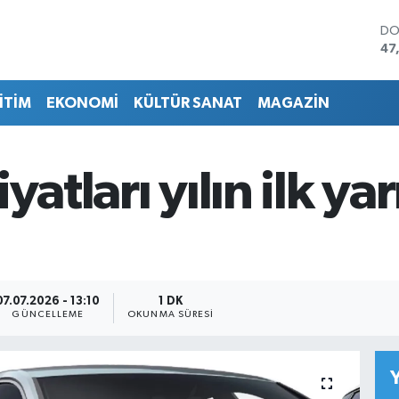
DO
47
EU
55
İTİM
EKONOMİ
KÜLTÜR SANAT
MAGAZİN
ST
64
GR
65
fiyatları yılın ilk 
Bİ
13
BI
64
07.07.2026 - 13:10
1 DK
GÜNCELLEME
OKUNMA SÜRESI