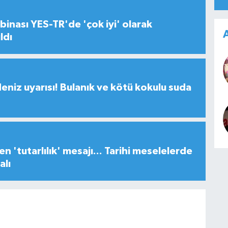
inası YES-TR'de 'çok iyi' olarak
A
ldı
deniz uyarısı! Bulanık ve kötü kokulu suda
n 'tutarlılık' mesajı... Tarihi meselelerde
alı