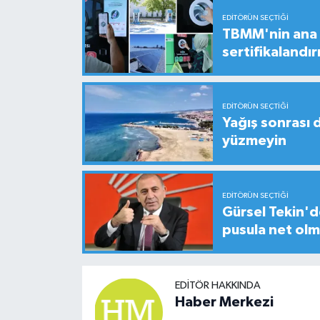
EDITÖRÜN SEÇTIĞI
TBMM'nin ana b
sertifikalandırı
EDITÖRÜN SEÇTIĞI
Yağış sonrası 
yüzmeyin
EDITÖRÜN SEÇTIĞI
Gürsel Tekin'de
pusula net olm
EDITÖR HAKKINDA
Haber Merkezi