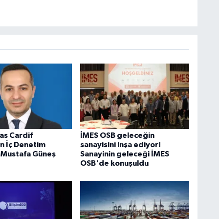
as Cardif
İMES OSB geleceğin
in İç Denetim
sanayisini inşa ediyor!
 Mustafa Güneş
Sanayinin geleceği İMES
OSB'de konuşuldu