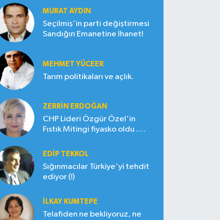
MURAT AYDIN
Seçilmiş'in parti değiştirmesi
Sandığın Emanetine İhanet!
MEHMET YÜCEER
Tarım politikaları ve açlık.
ZERRIN ERDOĞAN
CHP Lideri Özgür Özel'in
Fıstık Mitingi fiyasko oldu .
Çiftçi hayal kırıklığına uğradı
EDIP TEKKOL
Sığınmacılar Türkiye'yi tehdit
ediyor (!)
İLKAY KUMTEPE
Telafiden ne bekliyoruz, ne