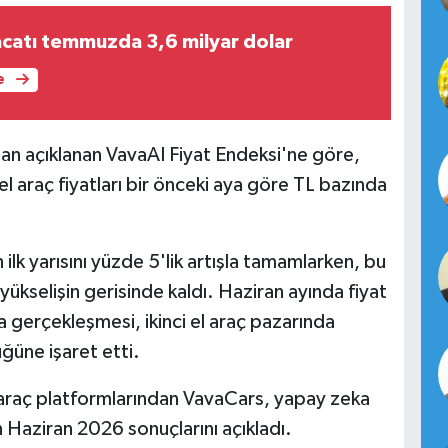
catı temmuzda 3,6 milyar dolar
e
an açıklanan VavaAI Fiyat Endeksi'ne göre,
el araç fiyatları bir önceki aya göre TL bazında
n ilk yarısını yüzde 5'lik artışla tamamlarken, bu
yükselişin gerisinde kaldı. Haziran ayında fiyat
a gerçekleşmesi, ikinci el araç pazarında
ğüne işaret etti.
l araç platformlarından VavaCars, yapay zeka
in Haziran 2026 sonuçlarını açıkladı.