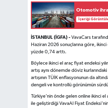
Otomotiv ihra
İçeriği Görüntül
İSTANBUL (İGFA) -
VavaCars tarafınd
Haziran 2026 sonuçlarına göre, ikinci 
yüzde 0,74 arttı.
Böylece ikinci el araç fiyat endeksi yılı
artış aynı dönemde döviz kurlarındaki 
artışının TÜİK enflasyonunun da altınd
dengeli ve kontrollü görünümün sürdü
Türkiye'nin önde gelen online ikinci e
ile geliştirdiği VavaAI Fiyat Endeksi'n