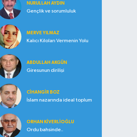
NURULLAH AYDIN
Gençlik ve sorumluluk
MERVE YILMAZ
Kalıcı Kiloları Vermenin Yolu
ABDULLAH AKGÜN
Giresunun dirilişi
CIHANGIR BOZ
İslam nazarında ideal toplum
ORHAN KIVERLIOĞLU
Ordu bahsinde..