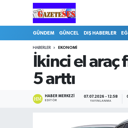
GÜNDEM
GÜNCEL
DIŞ HABERLER
EĞ
HABERLER
EKONOMİ
İkinci el araç 
5 arttı
HABER MERKEZI
07.07.2026 - 12:58
EDITÖR
YAYINLANMA