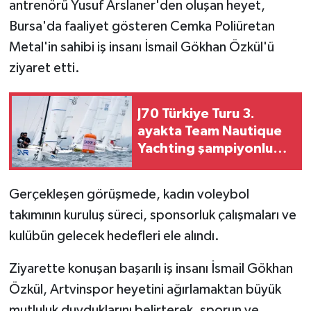
antrenörü Yusuf Arslaner'den oluşan heyet,
Bursa'da faaliyet gösteren Cemka Poliüretan
Metal'in sahibi iş insanı İsmail Gökhan Özkül'ü
ziyaret etti.
J70 Türkiye Turu 3.
ayakta Team Nautique
Yachting şampiyonluğu
elde etti
Gerçekleşen görüşmede, kadın voleybol
takımının kuruluş süreci, sponsorluk çalışmaları ve
kulübün gelecek hedefleri ele alındı.
Ziyarette konuşan başarılı iş insanı İsmail Gökhan
Özkül, Artvinspor heyetini ağırlamaktan büyük
mutluluk duyduklarını belirterek, sporun ve