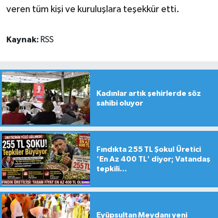
veren tüm kişi ve kuruluşlara teşekkür etti.
Kaynak:
RSS
Kadınlar artık şehirlerde söz
sahibi oluyor
Fındıkta 255 TL Şoku! Üretici
'En Az 400 TL' diyor; Vatandaş
tepkili...
Eyüpsultan Meydanı yeni