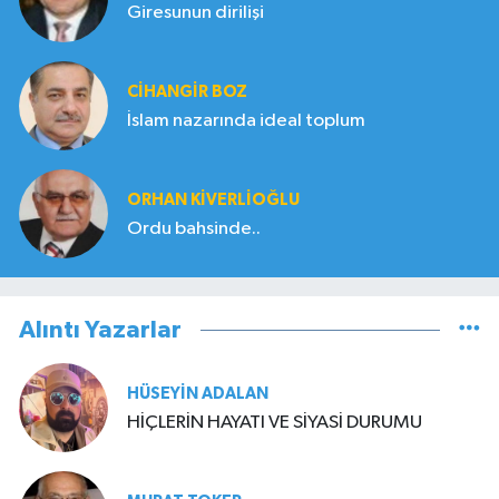
Giresunun dirilişi
CIHANGIR BOZ
İslam nazarında ideal toplum
ORHAN KIVERLIOĞLU
Ordu bahsinde..
Alıntı Yazarlar
HÜSEYIN ADALAN
HİÇLERİN HAYATI VE SİYASİ DURUMU