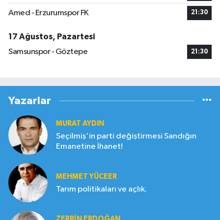
Amed - Erzurumspor FK
21:30
17 Ağustos, Pazartesi
Samsunspor - Göztepe
21:30
Yazarlar
MURAT AYDIN
Seçilmiş'in parti değiştirmesi Sandığın
Emanetine İhanet!
MEHMET YÜCEER
Tarım politikaları ve açlık.
ZERRIN ERDOĞAN