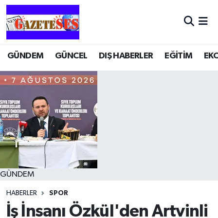
GÜNDEM
GÜNCEL
DIŞ HABERLER
EĞİTİM
EK
GÜNDEM
HABERLER
SPOR
İş İnsanı Özkül'den Artvinli