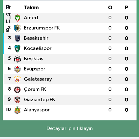
#
Takım
O
P
1
Amed
0
0
2
Erzurumspor FK
0
0
3
Başakşehir
0
0
4
Kocaelispor
0
0
5
Beşiktaş
0
0
6
Eyüpspor
0
0
7
Galatasaray
0
0
8
Çorum FK
0
0
9
Gaziantep FK
0
0
10
Alanyaspor
0
0
Detaylar için tıklayın