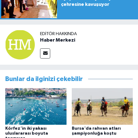
çehresine kavuşuyor
EDITÖR HAKKINDA
Haber Merkezi
Bunlar da ilginizi çekebilir
Körfez'in iki yakası
Bursa'da rahvan atları
uluslararası boyuta
şampiyonluğa koştu