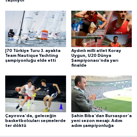
taşınıyor
J70 Türkiye Turu 3. ayakta
Aydınlı milli atlet Koray
Team Nautique Yachting
Uygun, U20 Dünya
şampiyonluğu elde etti
Şampiyonası'nda yarı
finalde
Çayırova'da, geleceğin
Şahin Biba'dan Bursaspor'a
basketbolcuları seçmelerde
yeni sezon mesajı: Adım
ter döktü
adım şampiyonluğa