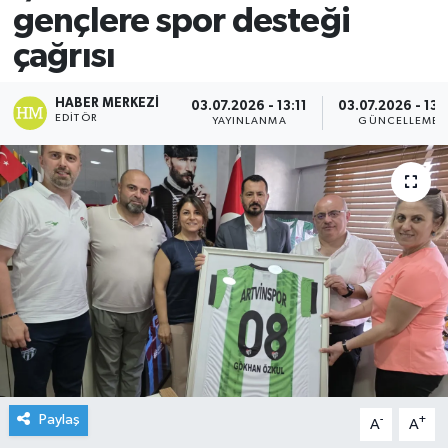
gençlere spor desteği
çağrısı
HABER MERKEZI
03.07.2026 - 13:11
03.07.2026 - 13:
EDITÖR
YAYINLANMA
GÜNCELLEME
Paylaş
-
+
A
A