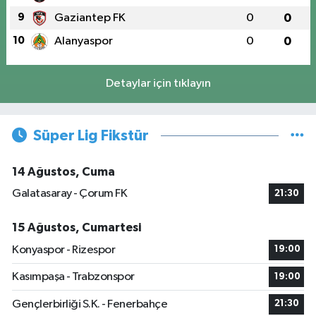
9
Gaziantep FK
0
0
10
Alanyaspor
0
0
Detaylar için tıklayın
Süper Lig Fikstür
14 Ağustos, Cuma
Galatasaray - Çorum FK
21:30
15 Ağustos, Cumartesi
Konyaspor - Rizespor
19:00
Kasımpaşa - Trabzonspor
19:00
Gençlerbirliği S.K. - Fenerbahçe
21:30