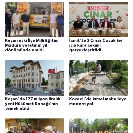
Keşan eski İlçe Millî Eğitim
İzmit'te 3 Çınar Çocuk Evi
Müdürü vefatının yıl
için kura çekimi
dönümünde anıldı
gerçekleştirildi
Keşan'da 177 milyon liralık
Kocaeli'de kırsal mahalleye
yeni Hükümet Konağı'nın
modern yol
temeli atıldı