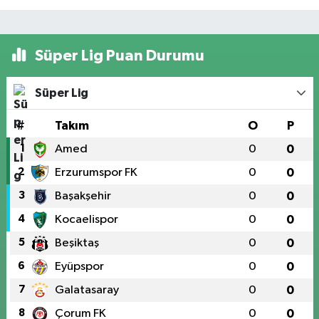
Süper Lig Puan Durumu
Süper Lig
#
Takım
O
P
1
Amed
0
0
2
Erzurumspor FK
0
0
3
Başakşehir
0
0
4
Kocaelispor
0
0
5
Beşiktaş
0
0
6
Eyüpspor
0
0
7
Galatasaray
0
0
8
Çorum FK
0
0