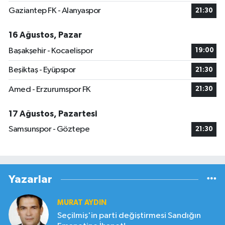
Gaziantep FK - Alanyaspor
21:30
16 Ağustos, Pazar
Başakşehir - Kocaelispor
19:00
Beşiktaş - Eyüpspor
21:30
Amed - Erzurumspor FK
21:30
17 Ağustos, Pazartesi
Samsunspor - Göztepe
21:30
Yazarlar
MURAT AYDIN
Seçilmiş'in parti değiştirmesi Sandığın