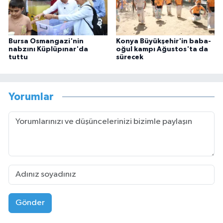
Bursa Osmangazi'nin
Konya Büyükşehir'in baba-
nabzını Küplüpınar'da
oğul kampı Ağustos'ta da
tuttu
sürecek
Yorumlar
Gönder