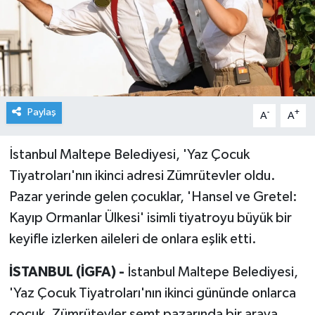
Paylaş
-
+
A
A
İstanbul Maltepe Belediyesi, 'Yaz Çocuk
Tiyatroları'nın ikinci adresi Zümrütevler oldu.
Pazar yerinde gelen çocuklar, 'Hansel ve Gretel:
Kayıp Ormanlar Ülkesi' isimli tiyatroyu büyük bir
keyifle izlerken aileleri de onlara eşlik etti.
İSTANBUL (İGFA) -
İstanbul Maltepe Belediyesi,
'Yaz Çocuk Tiyatroları'nın ikinci gününde onlarca
çocuk, Zümrütevler semt pazarında bir araya