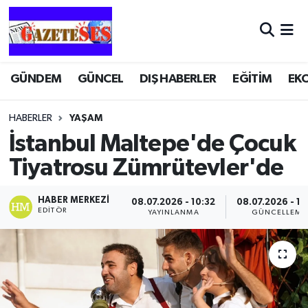
GÜNDEM
GÜNCEL
DIŞ HABERLER
EĞİTİM
EK
HABERLER
YAŞAM
İstanbul Maltepe'de Çocuk
Tiyatrosu Zümrütevler'de
HABER MERKEZI
08.07.2026 - 10:32
08.07.2026 - 10
EDITÖR
YAYINLANMA
GÜNCELLEME