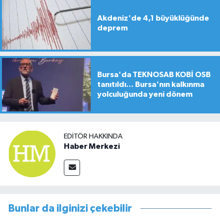
Akdeniz'de 4,1 büyüklüğünde
deprem
Bursa'da TEKNOSAB KOBİ OSB
tanıtıldı... Bursa'nın kalkınma
yolculuğunda yeni dönem
EDITÖR HAKKINDA
Haber Merkezi
Bunlar da ilginizi çekebilir