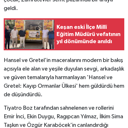
geldi.
Keşan eski İlçe Millî
Eğitim Müdürü vefatının
yıl dönümünde anıldı
Hansel ve Gretel'in maceralarını modern bir bakış
açısıyla ele alan ve yeşile duyulan sevgi, arkadaşlık
ve güven temalarıyla harmanlayan 'Hansel ve
Gretel: Kayıp Ormanlar Ülkesi' hem güldürdü hem
de düşündürdü.
Tiyatro Boz tarafından sahnelenen ve rollerini
Emir İnci, Ekin Duygu, Ragıpcan Yılmaz, İlkim Sima
Taşkın ve Özgür Karaböcek'in canlandırdığı