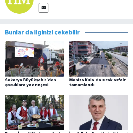
Bunlar da ilginizi çekebilir
Sakarya Büyükşehir'den
Manisa Kula'da sıcak asfalt
çocuklara yaz neşesi
tamamlandı