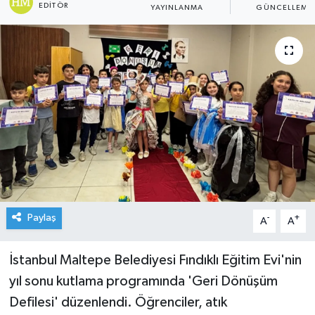
EDITÖR
YAYINLANMA
GÜNCELLEME
Paylaş
-
+
A
A
İstanbul Maltepe Belediyesi Fındıklı Eğitim Evi'nin
yıl sonu kutlama programında 'Geri Dönüşüm
Defilesi' düzenlendi. Öğrenciler, atık