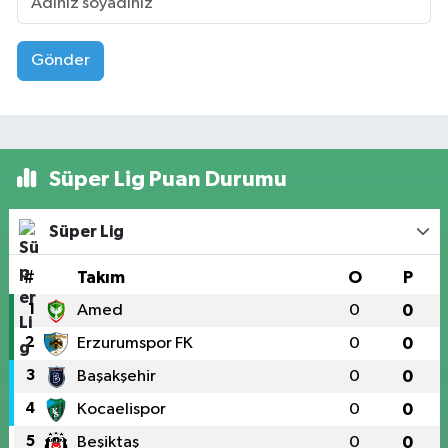
Gönder
Süper Lig Puan Durumu
Süper Lig
#
Takım
O
P
1
Amed
0
0
2
Erzurumspor FK
0
0
3
Başakşehir
0
0
4
Kocaelispor
0
0
5
Beşiktaş
0
0