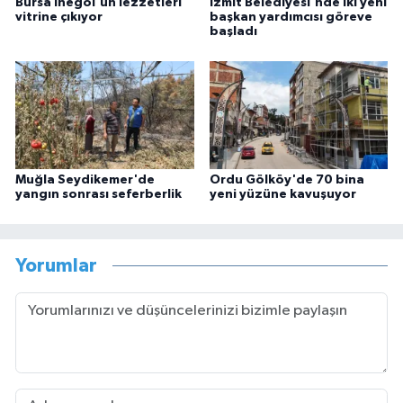
Bursa İnegöl'ün lezzetleri
İzmit Belediyesi'nde iki yeni
vitrine çıkıyor
başkan yardımcısı göreve
başladı
Muğla Seydikemer'de
Ordu Gölköy'de 70 bina
yangın sonrası seferberlik
yeni yüzüne kavuşuyor
Yorumlar