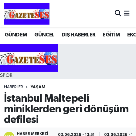
GÜNDEM
GÜNCEL
DIŞ HABERLER
EĞİTİM
EK
SPOR
HABERLER
YAŞAM
İstanbul Maltepeli
miniklerden geri dönüşüm
defilesi
HABER MERKEZI
03.06.2026 - 13:51
03.06.2026 - 13