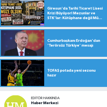
Giresun'da Tarihi Ticaret Lisesi
Krizi Büyüyor! Mezunlar ve
STK'lar: Kütüphane değil Müze
yapılsın!
Cumhurbaşkanı Erdoğan'dan
'Terörsüz Türkiye' mesajı
TOFAŞ potada yeni sezonu
hazır
EDITÖR HAKKINDA
Haber Merkezi