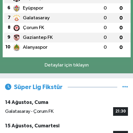
6
Eyüpspor
0
0
7
Galatasaray
0
0
8
Çorum FK
0
0
9
Gaziantep FK
0
0
10
Alanyaspor
0
0
Detaylar için tıklayın
Süper Lig Fikstür
14 Ağustos, Cuma
Galatasaray - Çorum FK
21:30
15 Ağustos, Cumartesi