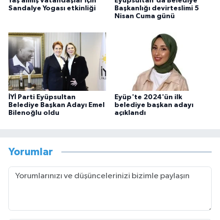
Yaş almış vatandaşlar için
Eyüpsultan'da Belediye
Sandalye Yogası etkinliği
Başkanlığı devirteslimi 5
Nisan Cuma günü
İYİ Parti Eyüpsultan
Eyüp'te 2024'ün ilk
Belediye Başkan Adayı Emel
belediye başkan adayı
Bilenoğlu oldu
açıklandı
Yorumlar