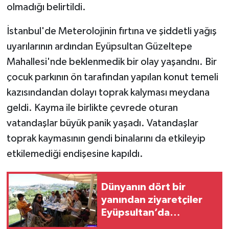
olmadığı belirtildi.
İstanbul'de Meterolojinin fırtına ve şiddetli yağış
uyarılarının ardından Eyüpsultan Güzeltepe
Mahallesi'nde beklenmedik bir olay yaşandnı. Bir
çocuk parkının ön tarafından yapılan konut temeli
kazısındandan dolayı toprak kalyması meydana
geldi. Kayma ile birlikte çevrede oturan
vatandaşlar büyük panik yaşadı. Vatandaşlar
toprak kaymasının gendi binalarını da etkileyip
etkilemediği endişesine kapıldı.
Dünyanın dört bir
yanından ziyaretçiler
Eyüpsultan’da
buluşuyor