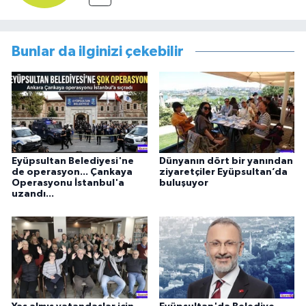
Bunlar da ilginizi çekebilir
Eyüpsultan Belediyesi'ne
Dünyanın dört bir yanından
de operasyon... Çankaya
ziyaretçiler Eyüpsultan’da
Operasyonu İstanbul'a
buluşuyor
uzandı...