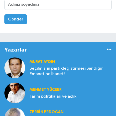
Gönder
Yazarlar
MURAT AYDIN
Seçilmiş'in parti değiştirmesi Sandığın
Emanetine İhanet!
MEHMET YÜCEER
Tarım politikaları ve açlık.
ZERRIN ERDOĞAN