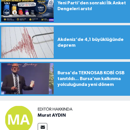
Yeni Parti'den sonraki İlk Anket
Dengeleri arstı!
Akdeniz'de 4,1 büyüklüğünde
deprem
Bursa'da TEKNOSAB KOBİ OSB
tanıtıldı... Bursa'nın kalkınma
yolculuğunda yeni dönem
EDITÖR HAKKINDA
Murat AYDIN