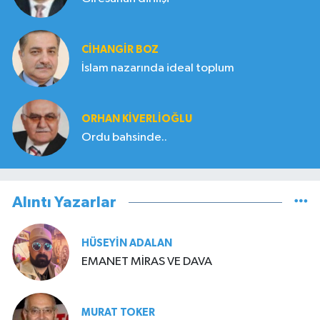
CIHANGIR BOZ
İslam nazarında ideal toplum
ORHAN KIVERLIOĞLU
Ordu bahsinde..
Alıntı Yazarlar
HÜSEYIN ADALAN
EMANET MİRAS VE DAVA
MURAT TOKER