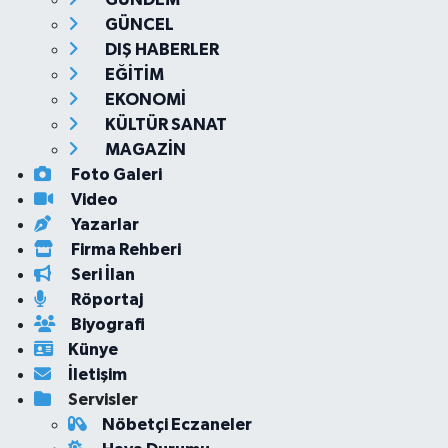
GÜNCEL
DIŞ HABERLER
EĞİTİM
EKONOMİ
KÜLTÜR SANAT
MAGAZİN
Foto Galeri
Video
Yazarlar
Firma Rehberi
Seri İlan
Röportaj
Biyografi
Künye
İletişim
Servisler
Nöbetçi Eczaneler