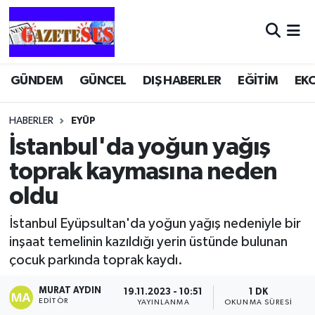
GÜNDEM
GÜNCEL
DIŞ HABERLER
EĞİTİM
EK
HABERLER
EYÜP
İstanbul'da yoğun yağış
toprak kaymasına neden
oldu
İstanbul Eyüpsultan'da yoğun yağış nedeniyle bir
inşaat temelinin kazıldığı yerin üstünde bulunan
çocuk parkında toprak kaydı.
MURAT AYDIN
19.11.2023 - 10:51
1 DK
EDITÖR
YAYINLANMA
OKUNMA SÜRESI