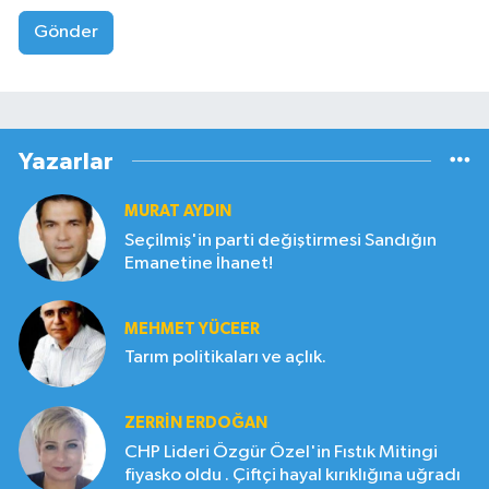
Gönder
Yazarlar
MURAT AYDIN
Seçilmiş'in parti değiştirmesi Sandığın
Emanetine İhanet!
MEHMET YÜCEER
Tarım politikaları ve açlık.
ZERRIN ERDOĞAN
CHP Lideri Özgür Özel'in Fıstık Mitingi
fiyasko oldu . Çiftçi hayal kırıklığına uğradı