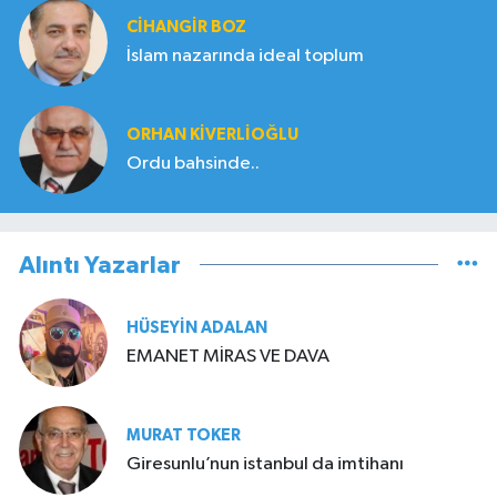
CIHANGIR BOZ
İslam nazarında ideal toplum
ORHAN KIVERLIOĞLU
Ordu bahsinde..
Alıntı Yazarlar
HÜSEYIN ADALAN
EMANET MİRAS VE DAVA
MURAT TOKER
Giresunlu’nun istanbul da imtihanı