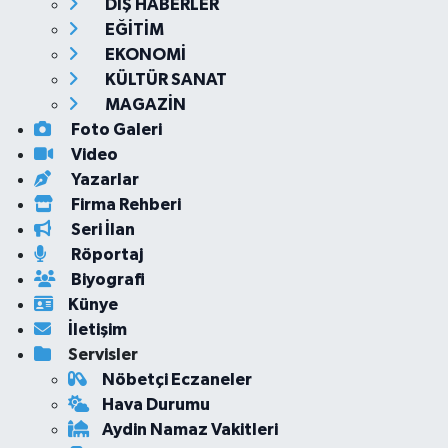
DIŞ HABERLER
EĞİTİM
EKONOMİ
KÜLTÜR SANAT
MAGAZİN
Foto Galeri
Video
Yazarlar
Firma Rehberi
Seri İlan
Röportaj
Biyografi
Künye
İletişim
Servisler
Nöbetçi Eczaneler
Hava Durumu
Aydin Namaz Vakitleri