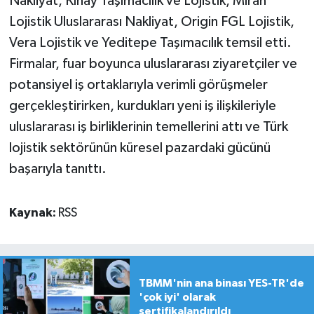
Nakliyat, Kınay Taşımacılık ve Lojistik, Miran
Lojistik Uluslararası Nakliyat, Origin FGL Lojistik,
Vera Lojistik ve Yeditepe Taşımacılık temsil etti.
Firmalar, fuar boyunca uluslararası ziyaretçiler ve
potansiyel iş ortaklarıyla verimli görüşmeler
gerçekleştirirken, kurdukları yeni iş ilişkileriyle
uluslararası iş birliklerinin temellerini attı ve Türk
lojistik sektörünün küresel pazardaki gücünü
başarıyla tanıttı.
Kaynak:
RSS
TBMM'nin ana binası YES-TR'de
'çok iyi' olarak
sertifikalandırıldı