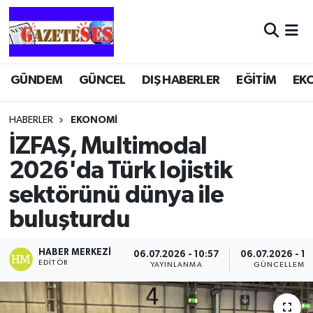
GÜNDEM
GÜNCEL
DIŞ HABERLER
EĞİTİM
EK
HABERLER
EKONOMİ
İZFAŞ, Multimodal
2026'da Türk lojistik
sektörünü dünya ile
buluşturdu
HABER MERKEZI
06.07.2026 - 10:57
06.07.2026 - 11
EDITÖR
YAYINLANMA
GÜNCELLEME