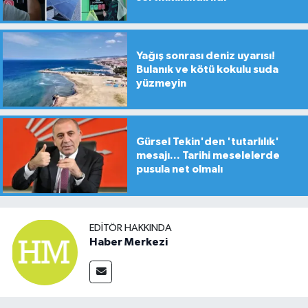
Yağış sonrası deniz uyarısı!
Bulanık ve kötü kokulu suda
yüzmeyin
Gürsel Tekin'den 'tutarlılık'
mesajı... Tarihi meselelerde
pusula net olmalı
EDITÖR HAKKINDA
Haber Merkezi