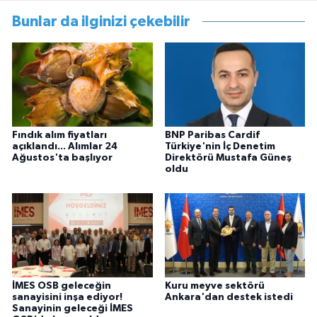
Bunlar da ilginizi çekebilir
Fındık alım fiyatları
BNP Paribas Cardif
açıklandı... Alımlar 24
Türkiye'nin İç Denetim
Ağustos'ta başlıyor
Direktörü Mustafa Güneş
oldu
İMES OSB geleceğin
Kuru meyve sektörü
sanayisini inşa ediyor!
Ankara'dan destek istedi
Sanayinin geleceği İMES