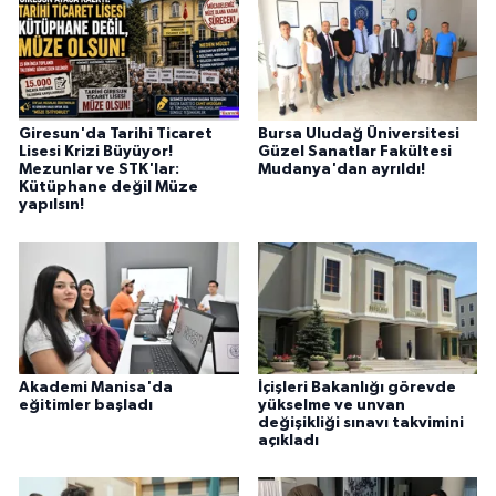
Giresun'da Tarihi Ticaret
Bursa Uludağ Üniversitesi
Lisesi Krizi Büyüyor!
Güzel Sanatlar Fakültesi
Mezunlar ve STK'lar:
Mudanya'dan ayrıldı!
Kütüphane değil Müze
yapılsın!
Akademi Manisa'da
İçişleri Bakanlığı görevde
eğitimler başladı
yükselme ve unvan
değişikliği sınavı takvimini
açıkladı