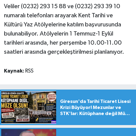
Veliler (0232) 293 15 88 ve (0232) 293 39 10
numaralı telefonları arayarak Kent Tarihi ve
Kültürü Yaz Atölyelerine katılım başvurusunda
bulunabiliyor. Atölyelerin 1 Temmuz-1 Eylül
tarihleri arasında, her perşembe 10.00-11.00
saatleri arasında gerçekleştirilmesi planlanıyor.
Kaynak:
RSS
Giresun'da Tarihi Ticaret Lisesi
Krizi Büyüyor! Mezunlar ve
STK'lar: Kütüphane değil Müze
yapılsın!