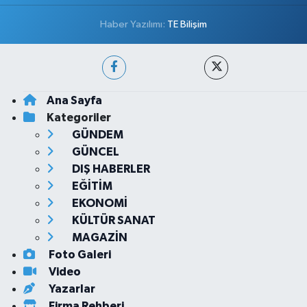
Haber Yazılımı:
TE Bilişim
Ana Sayfa
Kategoriler
GÜNDEM
GÜNCEL
DIŞ HABERLER
EĞİTİM
EKONOMİ
KÜLTÜR SANAT
MAGAZİN
Foto Galeri
Video
Yazarlar
Firma Rehberi