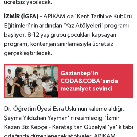
ücretsiz yapılacak.
İZMİR (İGFA) -
APİKAM'da 'Kent Tarihi ve Kültürü
Eğitimleri'nin ardından 'Yaz Atölyeleri' programı
başlıyor. 8-12 yaş grubu çocukları kapsayan
program, kontenjan sınırlamasıyla ücretsiz
gerçekleştirilecek.
Gaziantep'in
CODA&COBA'sında
mezuniyet sevinci
Dr. Öğretim Üyesi Esra Uslu'nun kaleme aldığı,
Şeyma Yıldızhan Yayman'ın resimlediği 'İzmir
Kazan Biz Kepçe - Karataş'tan Güzelyalı'ya' kitabı
odağında düzenlenecek atölyeler, APİKAM