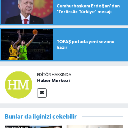
Cumhurbaşkanı Erdoğan'dan
'Terörsüz Türkiye' mesajı
TOFAŞ potada yeni sezonu
hazır
EDITÖR HAKKINDA
Haber Merkezi
Bunlar da ilginizi çekebilir