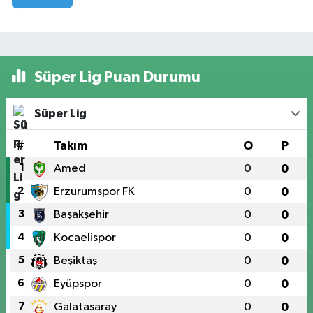
Süper Lig Puan Durumu
Süper Lig
#
Takım
O
P
1
Amed
0
0
2
Erzurumspor FK
0
0
3
Başakşehir
0
0
4
Kocaelispor
0
0
5
Beşiktaş
0
0
6
Eyüpspor
0
0
7
Galatasaray
0
0