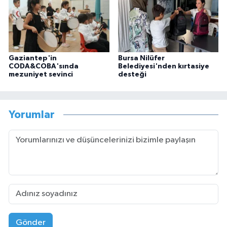
Gaziantep'in
Bursa Nilüfer
CODA&COBA'sında
Belediyesi'nden kırtasiye
mezuniyet sevinci
desteği
Yorumlar
Gönder