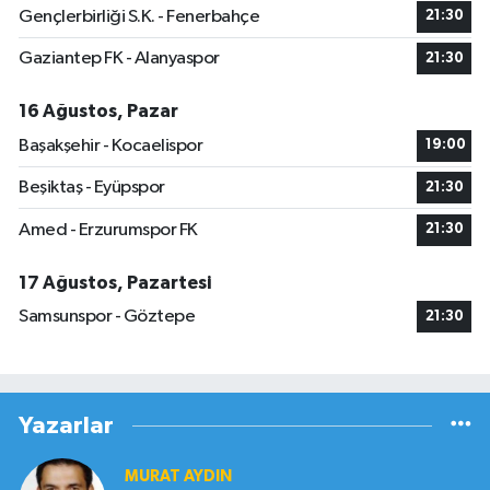
Gençlerbirliği S.K. - Fenerbahçe
21:30
Gaziantep FK - Alanyaspor
21:30
16 Ağustos, Pazar
Başakşehir - Kocaelispor
19:00
Beşiktaş - Eyüpspor
21:30
Amed - Erzurumspor FK
21:30
17 Ağustos, Pazartesi
Samsunspor - Göztepe
21:30
Yazarlar
MURAT AYDIN