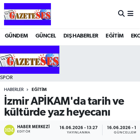
GÜNDEM
GÜNCEL
DIŞ HABERLER
EĞİTİM
EK
SPOR
HABERLER
EĞİTİM
İzmir APİKAM'da tarih ve
kültürde yaz heyecanı
HABER MERKEZI
16.06.2026 - 13:27
16.06.2026 - 13
EDITÖR
YAYINLANMA
GÜNCELLEME