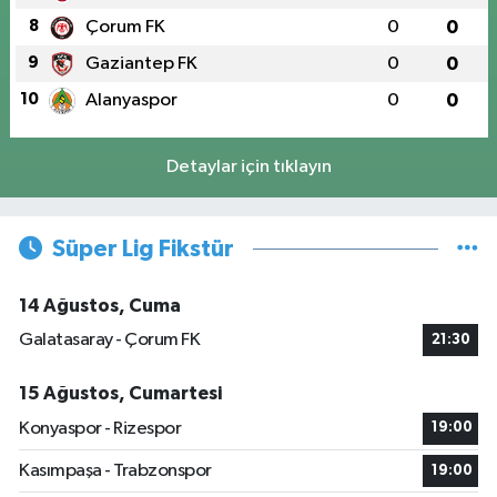
8
Çorum FK
0
0
9
Gaziantep FK
0
0
10
Alanyaspor
0
0
Detaylar için tıklayın
Süper Lig Fikstür
14 Ağustos, Cuma
Galatasaray - Çorum FK
21:30
15 Ağustos, Cumartesi
Konyaspor - Rizespor
19:00
Kasımpaşa - Trabzonspor
19:00