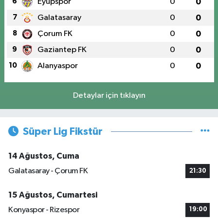
6
Eyüpspor
0
0
7
Galatasaray
0
0
8
Çorum FK
0
0
9
Gaziantep FK
0
0
10
Alanyaspor
0
0
Detaylar için tıklayın
Süper Lig Fikstür
14 Ağustos, Cuma
Galatasaray - Çorum FK
21:30
15 Ağustos, Cumartesi
Konyaspor - Rizespor
19:00