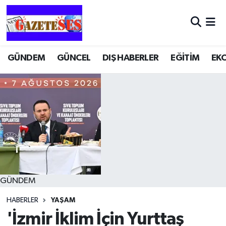
GÜNDEM
GÜNCEL
DIŞ HABERLER
EĞİTİM
EK
GÜNDEM
HABERLER
YAŞAM
'İzmir İklim İçin Yurttaş