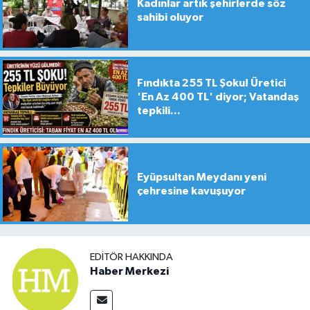
Kadınlar artık şehirlerde söz
sahibi oluyor
Fındıkta 255 TL Şoku! Üretici
'En Az 400 TL' diyor; Vatandaş
tepkili...
Eyüpsultan Meydanı yeni
çehresine kavuşuyor
EDITÖR HAKKINDA
Haber Merkezi