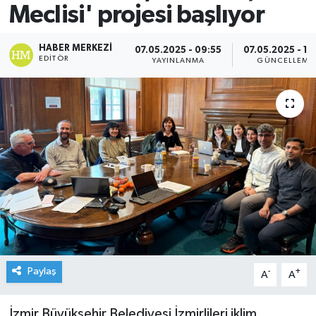
Meclisi' projesi başlıyor
HABER MERKEZI
07.05.2025 - 09:55
07.05.2025 - 10
EDITÖR
YAYINLANMA
GÜNCELLEME
Paylaş
-
+
A
A
İzmir Büyükşehir Belediyesi İzmirlileri iklim