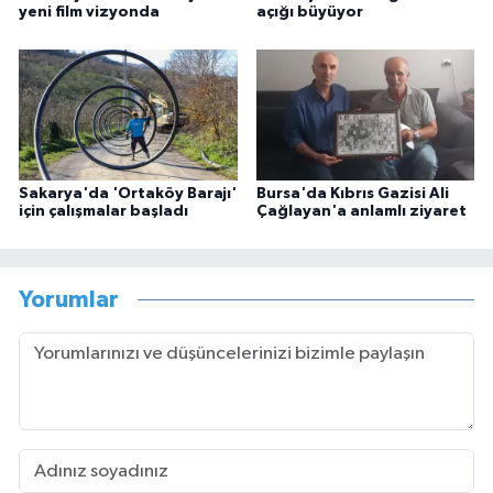
yeni film vizyonda
açığı büyüyor
Sakarya'da 'Ortaköy Barajı'
Bursa'da Kıbrıs Gazisi Ali
için çalışmalar başladı
Çağlayan'a anlamlı ziyaret
Yorumlar