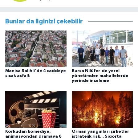
Bunlar da ilginizi çekebilir
Manisa Salihli'de 4 caddeye
Bursa Nilüfer'de yerel
sıcak asfalt
yönetimden mahallelerde
yerinde inceleme
Korkudan komediye,
Orman yangınları şirketler
animasyondan dramaya 6
istratejik risk... Sigorta