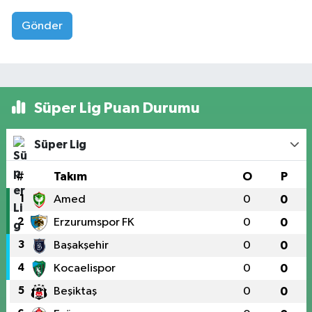
Gönder
Süper Lig Puan Durumu
Süper Lig
#
Takım
O
P
1
Amed
0
0
2
Erzurumspor FK
0
0
3
Başakşehir
0
0
4
Kocaelispor
0
0
5
Beşiktaş
0
0