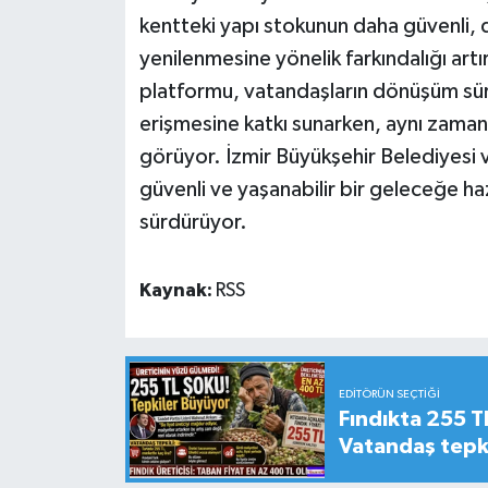
kentteki yapı stokunun daha güvenli, d
yenilenmesine yönelik farkındalığı art
platformu, vatandaşların dönüşüm süreci
erişmesine katkı sunarken, aynı zamand
görüyor. İzmir Büyükşehir Belediyesi
güvenli ve yaşanabilir bir geleceğe hazı
sürdürüyor.
Kaynak:
RSS
EDITÖRÜN SEÇTIĞI
Fındıkta 255 TL
Vatandaş tepkil