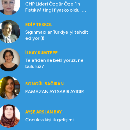
CHP Lideri Özgür Özel'in
Fıstık Mitingi fiyasko oldu .
Çiftçi hayal kırıklığına uğradı
EDIP TEKKOL
Sığınmacılar Türkiye'yi tehdit
ediyor (!)
İLKAY KUMTEPE
Telafiden ne bekliyoruz, ne
buluruz?
SONGÜL BAĞIRAN
RAMAZAN AYI SABIR AYIDIR
AYŞE ARSLAN BAY
Çocukta kişilik gelişimi