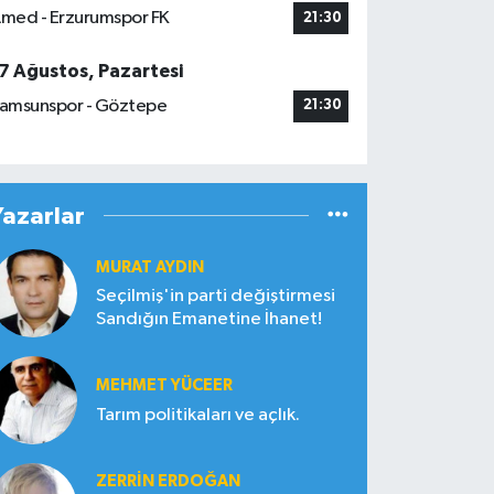
med - Erzurumspor FK
21:30
7 Ağustos, Pazartesi
amsunspor - Göztepe
21:30
Yazarlar
MURAT AYDIN
Seçilmiş'in parti değiştirmesi
Sandığın Emanetine İhanet!
MEHMET YÜCEER
Tarım politikaları ve açlık.
ZERRIN ERDOĞAN