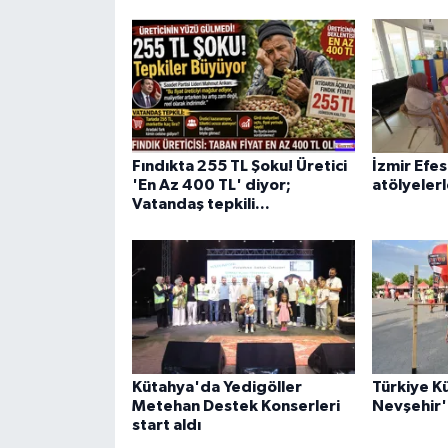
Fındıkta 255 TL Şoku! Üretici
İzmir Efes
'En Az 400 TL' diyor;
atölyelerl
Vatandaş tepkili...
Kütahya'da Yedigöller
Türkiye Kü
Metehan Destek Konserleri
Nevşehir'
start aldı