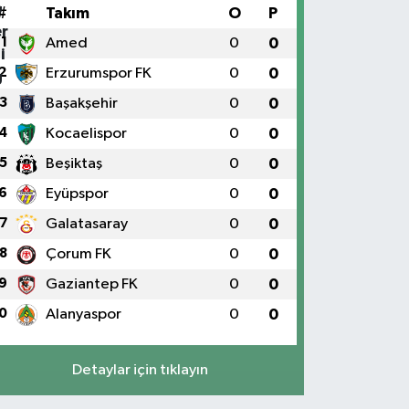
#
Takım
O
P
1
Amed
0
0
2
Erzurumspor FK
0
0
3
Başakşehir
0
0
4
Kocaelispor
0
0
5
Beşiktaş
0
0
6
Eyüpspor
0
0
7
Galatasaray
0
0
8
Çorum FK
0
0
9
Gaziantep FK
0
0
0
Alanyaspor
0
0
Detaylar için tıklayın