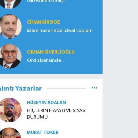
Giresunun dirilişi
CIHANGIR BOZ
İslam nazarında ideal toplum
ORHAN KIVERLIOĞLU
Ordu bahsinde..
lıntı Yazarlar
HÜSEYIN ADALAN
HİÇLERİN HAYATI VE SİYASİ
DURUMU
MURAT TOKER