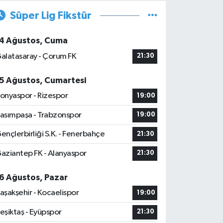
Süper Lig Fikstür
4 Ağustos, Cuma
alatasaray - Çorum FK
21:30
5 Ağustos, Cumartesi
onyaspor - Rizespor
19:00
asımpaşa - Trabzonspor
19:00
ençlerbirliği S.K. - Fenerbahçe
21:30
aziantep FK - Alanyaspor
21:30
6 Ağustos, Pazar
aşakşehir - Kocaelispor
19:00
eşiktaş - Eyüpspor
21:30