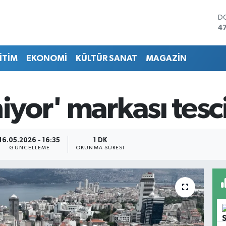
D
4
E
5
İTİM
EKONOMİ
KÜLTÜR SANAT
MAGAZİN
ST
64
G
6
iyor' markası tesc
Bİ
13
B
6
16.05.2026 - 16:35
1 DK
GÜNCELLEME
OKUNMA SÜRESI