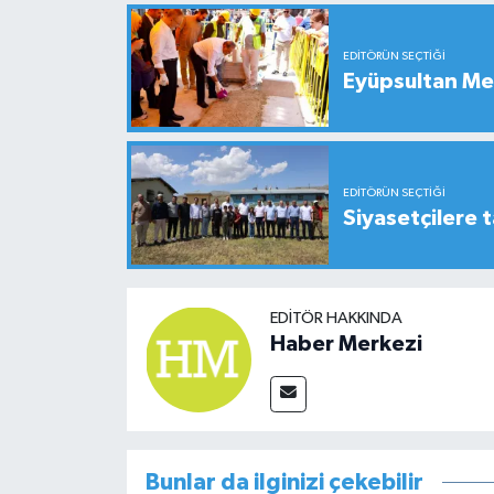
EDITÖRÜN SEÇTIĞI
Eyüpsultan Me
EDITÖRÜN SEÇTIĞI
Siyasetçilere t
EDITÖR HAKKINDA
Haber Merkezi
Bunlar da ilginizi çekebilir