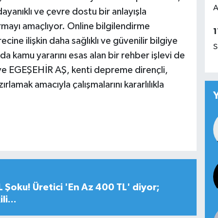
A
ayanıklı ve çevre dostu bir anlayışla
ırmayı amaçlıyor. Online bilgilendirme
1
ne ilişkin daha sağlıklı ve güvenilir bilgiye
S
a kamu yararını esas alan bir rehber işlevi de
 ve EGEŞEHİR AŞ, kenti depreme dirençli,
rlamak amacıyla çalışmalarını kararlılıkla
 Şoku! Üretici 'En Az 400 TL' diyor;
i...