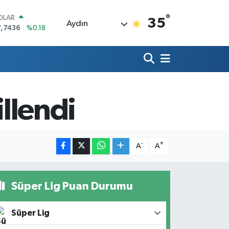
°
OLAR
35
Aydın
7,7436
%0.18
URO
5,2510
%0.32
ERLİN
,4811
%0.38
RAM ALTIN
660.55
%0.03
illendi
ST100
.779
%-14
ITCOIN
4.959,79
%1.11
-
+
A
A
Süper Lig Puan Durumu
Süper Lig