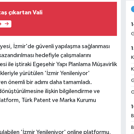
taş çıkartan Vali
e
1
G
iyesi, İzmir'de güvenli yapılaşma sağlanması
1
kazandırılması hedefiyle çalışmalarını
K
si ile iştiraki Egeşehir Yapı Planlama Müşavirlik
K
eriyle yürütülen 'İzmir Yenileniyor'
G
ren önemli bir adımı daha tamamladı.
 dönüştürülmesine ilişkin bilgilendirme ve
G
platform, Türk Patent ve Marka Kurumu
1
B
B
ılabilen 'İzmir Yenileniyor' online platformu,