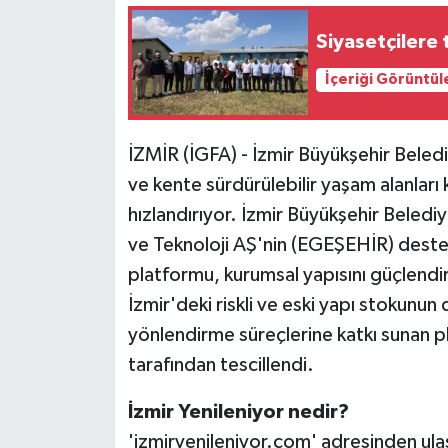
Siyasetçilere 
İçeriği Görüntül
İZMİR (İGFA) - İzmir Büyükşehir Beled
ve kente sürdürülebilir yaşam alanları 
hızlandırıyor. İzmir Büyükşehir Belediye
ve Teknoloji AŞ'nin (EGEŞEHİR) destekl
platformu, kurumsal yapısını güçlendi
İzmir'deki riskli ve eski yapı stokunun
yönlendirme süreçlerine katkı sunan 
tarafından tescillendi.
İzmir Yenileniyor nedir?
'izmiryenileniyor.com' adresinden ulaş