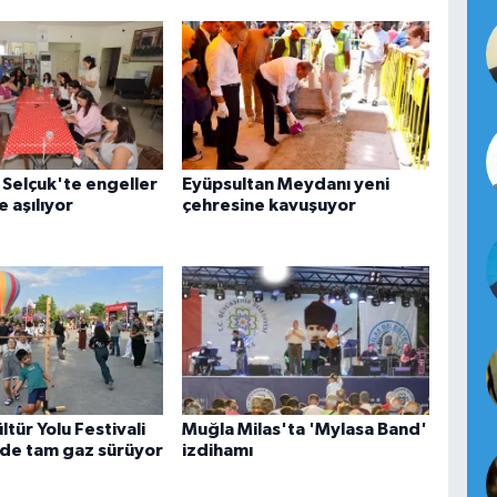
 Selçuk'te engeller
Eyüpsultan Meydanı yeni
e aşılıyor
çehresine kavuşuyor
ltür Yolu Festivali
Muğla Milas'ta 'Mylasa Band'
de tam gaz sürüyor
izdihamı