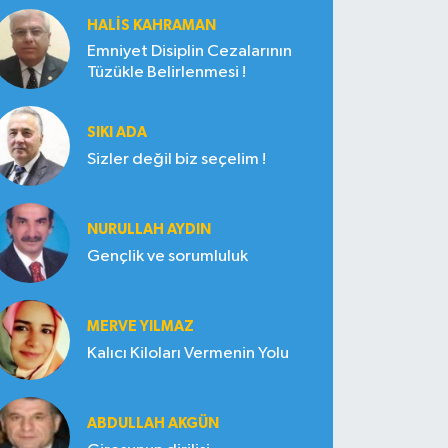
HALIS KAHRAMAN
Emniyet Disiplin Cezalarının
Tüzükle Belirlenmesi !
SIKI ADA
Sizler değil biz seçelim !
NURULLAH AYDIN
Gençlik ve sorumluluk
MERVE YILMAZ
Kalıcı Kiloları Vermenin Yolu
ABDULLAH AKGÜN