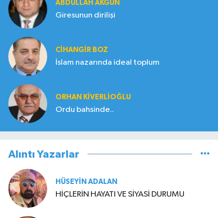
ABDULLAH AKGÜN
Giresunun dirilişi
CIHANGIR BOZ
İslam nazarında ideal toplum
ORHAN KIVERLIOĞLU
Ordu bahsinde..
Alıntı Yazarlar
HÜSEYIN ADALAN
HİÇLERİN HAYATI VE SİYASİ DURUMU