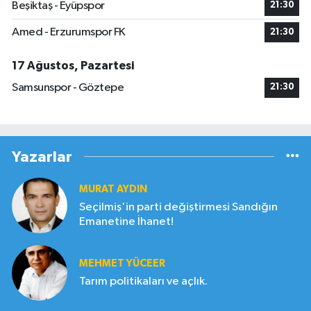
Beşiktaş - Eyüpspor
21:30
Amed - Erzurumspor FK
21:30
17 Ağustos, Pazartesi
Samsunspor - Göztepe
21:30
Yazarlar
MURAT AYDIN
Seçilmiş'in parti değiştirmesi Sandığın
Emanetine İhanet!
MEHMET YÜCEER
Tarım politikaları ve açlık.