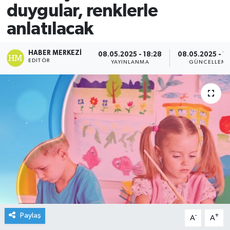
duygular, renklerle
anlatılacak
HABER MERKEZI
08.05.2025 - 18:28
08.05.2025 - 1
EDITÖR
YAYINLANMA
GÜNCELLEM
Paylaş
-
+
A
A