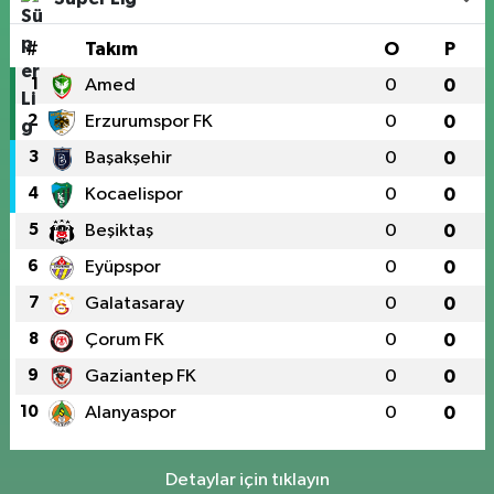
#
Takım
O
P
1
Amed
0
0
2
Erzurumspor FK
0
0
3
Başakşehir
0
0
4
Kocaelispor
0
0
5
Beşiktaş
0
0
6
Eyüpspor
0
0
7
Galatasaray
0
0
8
Çorum FK
0
0
9
Gaziantep FK
0
0
10
Alanyaspor
0
0
Detaylar için tıklayın