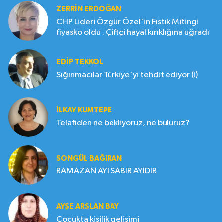
ZERRIN ERDOĞAN
CHP Lideri Özgür Özel'in Fıstık Mitingi
fiyasko oldu . Çiftçi hayal kırıklığına uğradı
EDIP TEKKOL
Sığınmacılar Türkiye'yi tehdit ediyor (!)
İLKAY KUMTEPE
Telafiden ne bekliyoruz, ne buluruz?
SONGÜL BAĞIRAN
RAMAZAN AYI SABIR AYIDIR
AYŞE ARSLAN BAY
Çocukta kişilik gelişimi