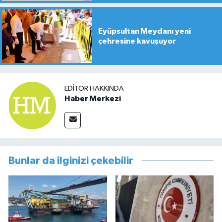
Eyüpsultan Meydanı yeni
çehresine kavuşuyor
EDITÖR HAKKINDA
Haber Merkezi
Bunlar da ilginizi çekebilir