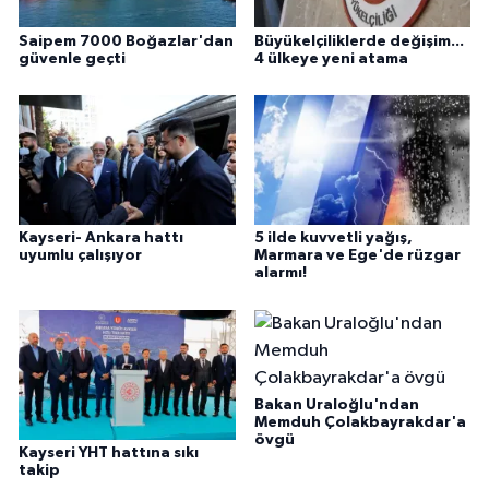
Saipem 7000 Boğazlar'dan
Büyükelçiliklerde değişim...
güvenle geçti
4 ülkeye yeni atama
Kayseri- Ankara hattı
5 ilde kuvvetli yağış,
uyumlu çalışıyor
Marmara ve Ege'de rüzgar
alarmı!
Bakan Uraloğlu'ndan
Memduh Çolakbayrakdar'a
övgü
Kayseri YHT hattına sıkı
takip