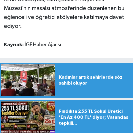
Müzesi’nin masalsı atmosferinde düzenlenen bu
eğlenceli ve öğretici atölyelere katılmaya davet
ediyor.
Kaynak:
İGF Haber Ajansı
Kadınlar artık şehirlerde söz
sahibi oluyor
Fındıkta 255 TL Şoku! Üretici
'En Az 400 TL' diyor; Vatandaş
tepkili...