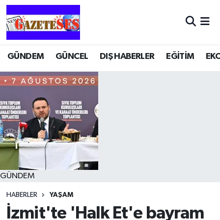
GÜNDEM
GÜNCEL
DIŞ HABERLER
EĞİTİM
EK
GÜNDEM
HABERLER
YAŞAM
İzmit'te 'Halk Et'e bayram