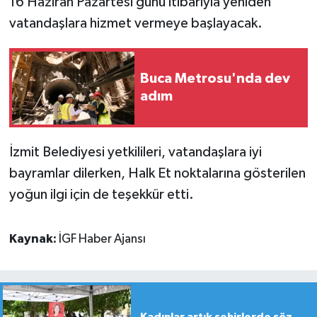
16 Haziran Pazartesi günü itibarıyla yeniden
vatandaşlara hizmet vermeye başlayacak.
Buca Metrosu'nda dev
adım
İzmit Belediyesi yetkilileri, vatandaşlara iyi
bayramlar dilerken, Halk Et noktalarına gösterilen
yoğun ilgi için de teşekkür etti.
Kaynak:
İGF Haber Ajansı
Kadınlar artık şehirlerde söz