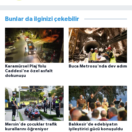
Bunlar da ilginizi çekebilir
Karamürsel Plaj Yolu
Buca Metrosu'nda dev adım
Caddesi'ne özel asfalt
dokunuşu
Mersin'de çocuklar trafik
Balıkesir'de edebiyatın
kurallarını öğreniyor
iyileştirici gücü konuşuldu