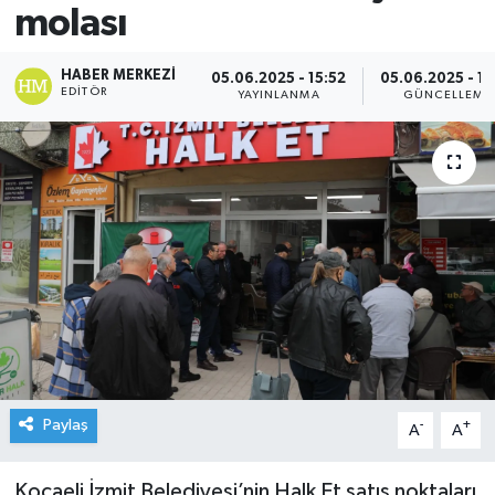
molası
HABER MERKEZI
05.06.2025 - 15:52
05.06.2025 - 15
EDITÖR
YAYINLANMA
GÜNCELLEME
Paylaş
-
+
A
A
Kocaeli İzmit Belediyesi’nin Halk Et satış noktaları