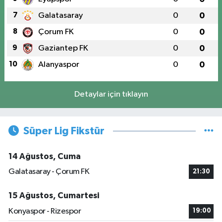
7
Galatasaray
0
0
8
Çorum FK
0
0
9
Gaziantep FK
0
0
10
Alanyaspor
0
0
Detaylar için tıklayın
Süper Lig Fikstür
14 Ağustos, Cuma
Galatasaray - Çorum FK
21:30
15 Ağustos, Cumartesi
Konyaspor - Rizespor
19:00