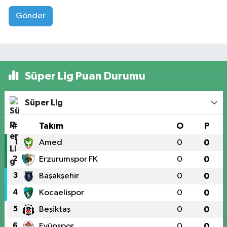
Gönder
Süper Lig Puan Durumu
Süper Lig
#
Takım
O
P
1
Amed
0
0
2
Erzurumspor FK
0
0
3
Başakşehir
0
0
4
Kocaelispor
0
0
5
Beşiktaş
0
0
6
Eyüpspor
0
0