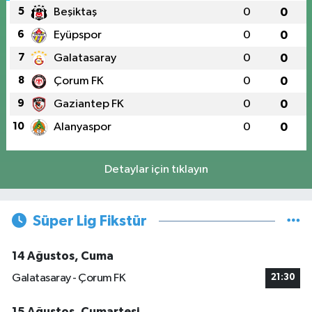
5
Beşiktaş
0
0
6
Eyüpspor
0
0
7
Galatasaray
0
0
8
Çorum FK
0
0
9
Gaziantep FK
0
0
10
Alanyaspor
0
0
Detaylar için tıklayın
Süper Lig Fikstür
14 Ağustos, Cuma
Galatasaray - Çorum FK
21:30
15 Ağustos, Cumartesi