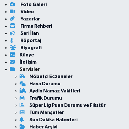
Foto Galeri
Video
Yazarlar
Firma Rehberi
Seri İlan
Röportaj
Biyografi
Künye
İletişim
Servisler
Nöbetçi Eczaneler
Hava Durumu
Aydin Namaz Vakitleri
Trafik Durumu
Süper Lig Puan Durumu ve Fikstür
Tüm Manşetler
Son Dakika Haberleri
Haber Arşivi