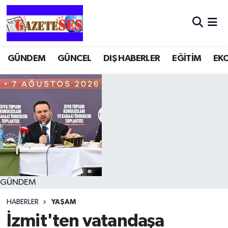
GÜNDEM
GÜNCEL
DIŞ HABERLER
EĞİTİM
EK
GÜNDEM
HABERLER
YAŞAM
İzmit'ten vatandaşa