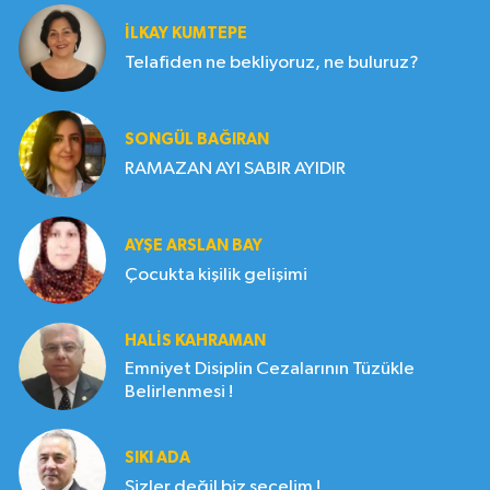
İLKAY KUMTEPE
Telafiden ne bekliyoruz, ne buluruz?
SONGÜL BAĞIRAN
RAMAZAN AYI SABIR AYIDIR
AYŞE ARSLAN BAY
Çocukta kişilik gelişimi
HALIS KAHRAMAN
Emniyet Disiplin Cezalarının Tüzükle
Belirlenmesi !
SIKI ADA
Sizler değil biz seçelim !