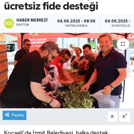
ücretsiz fide desteği
HABER MERKEZI
04.06.2025 - 08:56
04.06.2025 - 
EDITÖR
YAYINLANMA
GÜNCELLEM
Paylaş
-
+
A
A
Kocaeli'de İzmit Belediyesi, halka destek