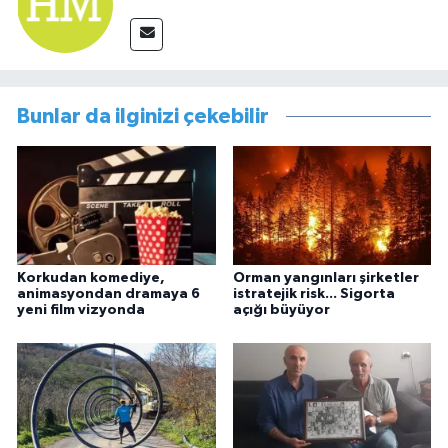
Bunlar da ilginizi çekebilir
Korkudan komediye,
Orman yangınları şirketler
animasyondan dramaya 6
istratejik risk... Sigorta
yeni film vizyonda
açığı büyüyor