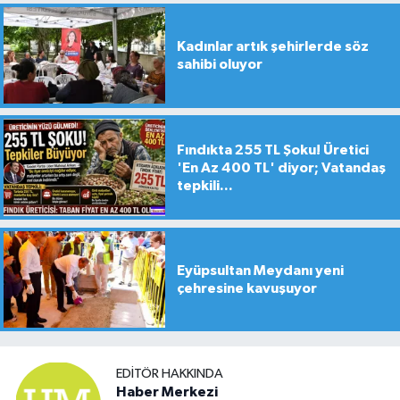
Kadınlar artık şehirlerde söz
sahibi oluyor
Fındıkta 255 TL Şoku! Üretici
'En Az 400 TL' diyor; Vatandaş
tepkili...
Eyüpsultan Meydanı yeni
çehresine kavuşuyor
EDITÖR HAKKINDA
Haber Merkezi