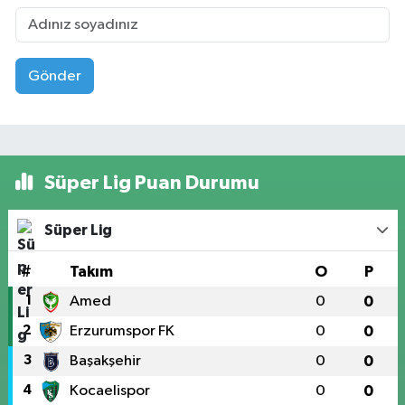
Gönder
Süper Lig Puan Durumu
Süper Lig
#
Takım
O
P
1
Amed
0
0
2
Erzurumspor FK
0
0
3
Başakşehir
0
0
4
Kocaelispor
0
0